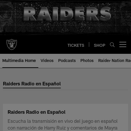
Skip
to
main
content
TICKETS
SHOP
Open menu button
Multimedia Home
Videos
Podcasts
Photos
Raider Nation R
Raiders Radio en Español
Raiders Radio en Español
Raiders Radio en Español
Escucha la transmisión en vivo del juego en español
con narración de Harry Ruiz y comentarios de Mayra