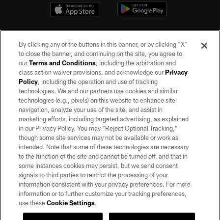
By clicking any of the buttons in this banner, or by clicking "X"
to close the banner, and continuing on the site, you agree to
our
Terms and Conditions
, including the arbitration and
class action waiver provisions, and acknowledge our
Privacy
Policy
, including the operation and use of tracking
©2026 by the Las Vegas Raiders. All rights reserved. No portion of this site
may be reproduced without the express written permission of the Las Vegas
technologies. We and our partners use cookies and similar
Raiders.
technologies (e.g., pixels) on this website to enhance site
navigation, analyze your use of the site, and assist in
PRIVACY POLICY
marketing efforts, including targeted advertising, as explained
in our Privacy Policy. You may “Reject Optional Tracking,”
TERMS OF SERVICE
though some site services may not be available or work as
intended. Note that some of these technologies are necessary
ACCESSIBILITY
to the function of the site and cannot be turned off, and that in
AD CHOICES
some instances cookies may persist, but we send consent
signals to third parties to restrict the processing of your
YOUR PRIVACY CHOICES
information consistent with your privacy preferences. For more
information or to further customize your tracking preferences,
COOKIE SETTINGS
use these
Cookie Settings
.
PREFERENCE CENTER