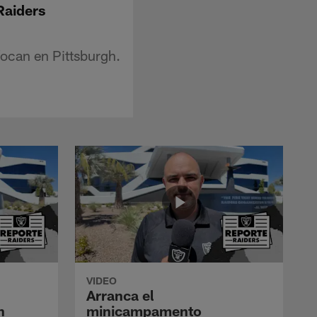
 Raiders
focan en Pittsburgh.
VIDEO
Arranca el
n
minicampamento