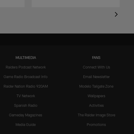
MULTIMEDIA
FANS
Raiders Podcast Network
Connect With Us
Game Radio Broadcast Info
Email Newsletter
Raider Nation Radio 920AM
Modelo Tailgate Zone
TV Network
Wallpapers
Spanish Radio
Activities
Gameday Magazines
The Raider Image Store
Media Guide
Promotions