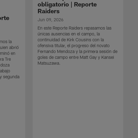
obligatorio | Reporte
Raiders
orte
Jun 09, 2026
En este Reporte Raiders repasamos las
únicas ausencias en el campo, la
continuidad de Kirk Cousins con la
amos la
ofensiva titular, el progreso del novato
uien abrió
Fernando Mendoza y la primera sesión de
erminó en
goles de campo entre Matt Gay y Kansei
ra Tre
Matsuzawa.
ndoza
rabajo
 y segunda
n
M
L
r
o
(
e
t