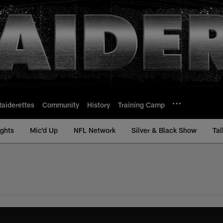
Raiderettes
Community
History
Training Camp
ights
Mic'd Up
NFL Network
Silver & Black Show
Tal