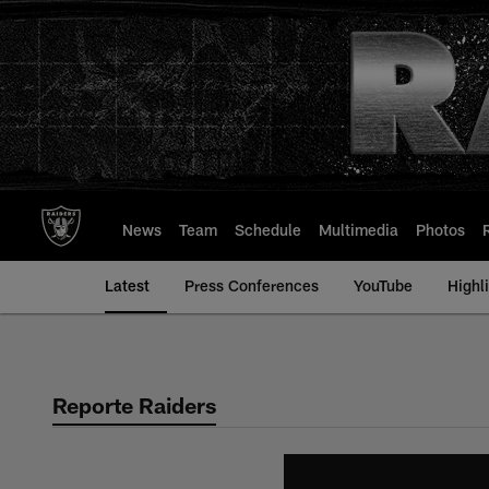
Skip
to
main
content
News
Team
Schedule
Multimedia
Photos
Latest
Press Conferences
YouTube
Highl
Reporte Raiders