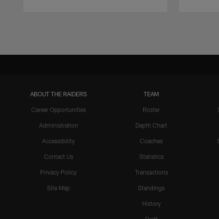
Pause
Play
ABOUT THE RAIDERS
TEAM
Career Opportunities
Roster
Administration
Depth Chart
Accessibility
Coaches
Contact Us
Statistics
Privacy Policy
Transactions
Site Map
Standings
History