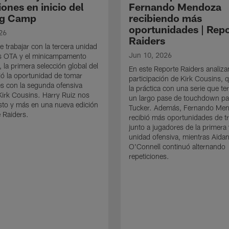
iones en inicio del
Fernando Mendoza
ng Camp
recibiendo más
oportunidades | Rep
26
Raiders
 trabajar con la tercera unidad
Jun 10, 2026
os OTA y el minicampamento
, la primera selección global del
En este Reporte Raiders analiz
bió la oportunidad de tomar
participación de Kirk Cousins, q
es con la segunda ofensiva
la práctica con una serie que t
Kirk Cousins. Harry Ruiz nos
un largo pase de touchdown pa
sto y más en una nueva edición
Tucker. Además, Fernando Me
 Raiders.
recibió más oportunidades de t
junto a jugadores de la primera
unidad ofensiva, mientras Aida
O'Connell continuó alternando
repeticiones.