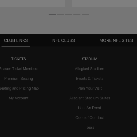
CLUB LINKS
NFL CLUBS
MORE NFL SITES
TICKETS
STADIUM
Season Ticket Members
Allegiant Stadium
Premium Seating
Events & Tickets
Seating and Pricing Map
Plan Your Visit
My Account
Allegiant Stadium Suites
Host An Event
Code of Conduct
Tours