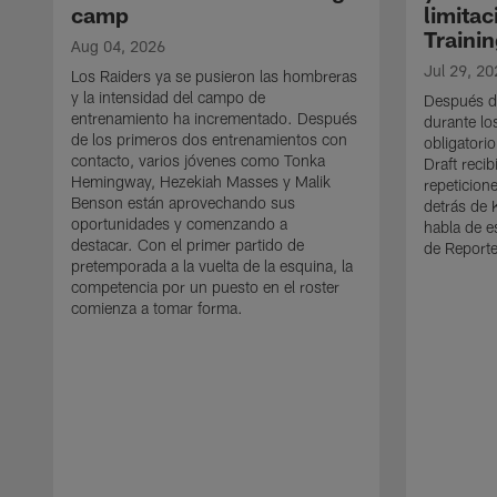
camp
limitac
Traini
Aug 04, 2026
Jul 29, 20
Los Raiders ya se pusieron las hombreras
y la intensidad del campo de
Después de
entrenamiento ha incrementado. Después
durante l
de los primeros dos entrenamientos con
obligatorio
contacto, varios jóvenes como Tonka
Draft reci
Hemingway, Hezekiah Masses y Malik
repeticion
Benson están aprovechando sus
detrás de 
oportunidades y comenzando a
habla de e
destacar. Con el primer partido de
de Reporte
pretemporada a la vuelta de la esquina, la
competencia por un puesto en el roster
comienza a tomar forma.