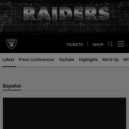
Skip
to
main
content
TICKETS
SHOP
Open menu button
Latest
Press Conferences
YouTube
Highlights
Mic'd Up
NF
Español