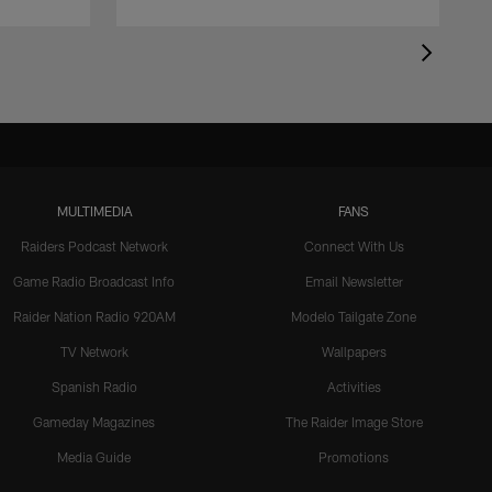
MULTIMEDIA
FANS
Raiders Podcast Network
Connect With Us
Game Radio Broadcast Info
Email Newsletter
Raider Nation Radio 920AM
Modelo Tailgate Zone
TV Network
Wallpapers
Spanish Radio
Activities
Gameday Magazines
The Raider Image Store
Media Guide
Promotions