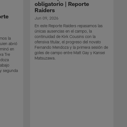
obligatorio | Reporte
Raiders
orte
Jun 09, 2026
En este Reporte Raiders repasamos las
únicas ausencias en el campo, la
continuidad de Kirk Cousins con la
amos la
ofensiva titular, el progreso del novato
uien abrió
Fernando Mendoza y la primera sesión de
erminó en
goles de campo entre Matt Gay y Kansei
ra Tre
Matsuzawa.
ndoza
rabajo
 y segunda
n
M
L
r
l
t
K