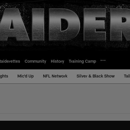
Raiderettes
Community
History
Training Camp
ights
Mic'd Up
NFL Network
Silver & Black Show
Tal