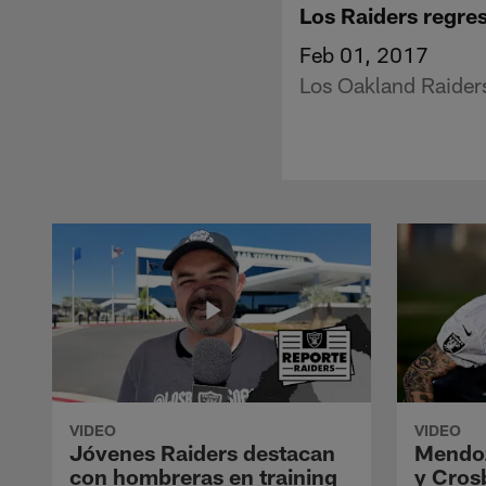
Los Raiders regre
Feb 01, 2017
Los Oakland Raiders
VIDEO
VIDEO
Jóvenes Raiders destacan
Mendoz
con hombreras en training
y Crosb