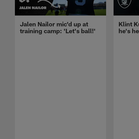
Jalen Nailor mic'd up at
Klint K
training camp: 'Let's ball!'
he's h