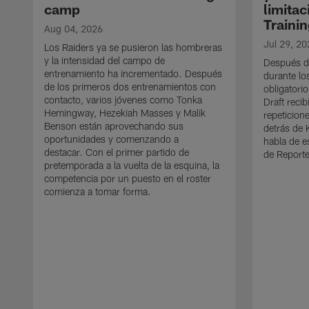
camp
limitac
Traini
Aug 04, 2026
Jul 29, 20
Los Raiders ya se pusieron las hombreras
y la intensidad del campo de
Después de
entrenamiento ha incrementado. Después
durante l
de los primeros dos entrenamientos con
obligatorio
contacto, varios jóvenes como Tonka
Draft reci
Hemingway, Hezekiah Masses y Malik
repeticion
Benson están aprovechando sus
detrás de 
oportunidades y comenzando a
habla de e
destacar. Con el primer partido de
de Reporte
pretemporada a la vuelta de la esquina, la
competencia por un puesto en el roster
comienza a tomar forma.