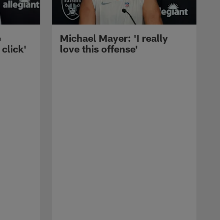
e
Michael Mayer: 'I really
 click'
love this offense'