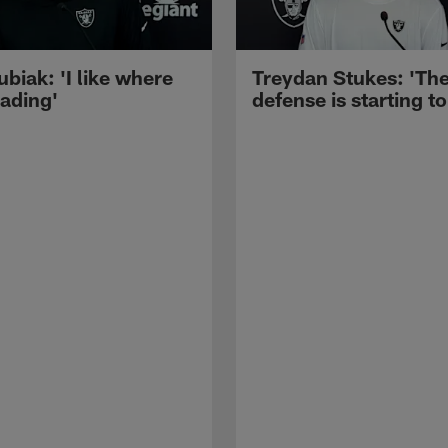
ubiak: 'I like where
Treydan Stukes: 'Th
eading'
defense is starting to