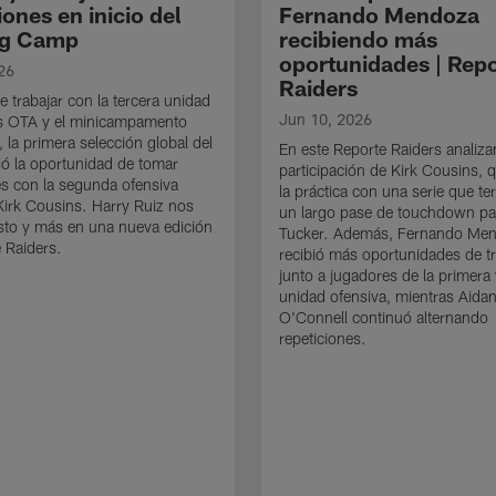
iones en inicio del
Fernando Mendoza
ng Camp
recibiendo más
oportunidades | Rep
26
Raiders
 trabajar con la tercera unidad
Jun 10, 2026
os OTA y el minicampamento
, la primera selección global del
En este Reporte Raiders analiz
bió la oportunidad de tomar
participación de Kirk Cousins, q
es con la segunda ofensiva
la práctica con una serie que t
Kirk Cousins. Harry Ruiz nos
un largo pase de touchdown pa
sto y más en una nueva edición
Tucker. Además, Fernando Me
 Raiders.
recibió más oportunidades de t
junto a jugadores de la primera
unidad ofensiva, mientras Aida
O'Connell continuó alternando
repeticiones.