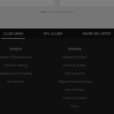
CLUB LINKS
NFL CLUBS
MORE NFL SITES
TICKETS
STADIUM
Season Ticket Members
Allegiant Stadium
Premium Seating
Events & Tickets
Seating and Pricing Map
Plan Your Visit
My Account
Allegiant Stadium Suites
Host An Event
Code of Conduct
Tours