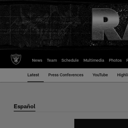
Skip
to
main
content
News
Team
Schedule
Multimedia
Photos
Latest
Press Conferences
YouTube
Highl
Español