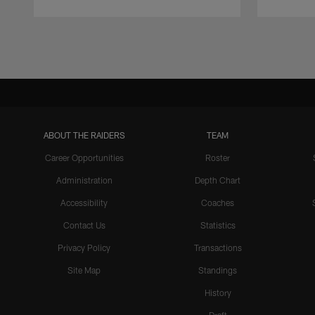
Pause
Play
ABOUT THE RAIDERS
TEAM
Career Opportunities
Roster
Administration
Depth Chart
Accessibility
Coaches
Contact Us
Statistics
Privacy Policy
Transactions
Site Map
Standings
History