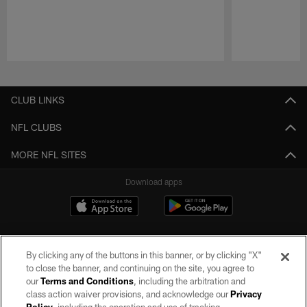
Pause
Play
CLUB LINKS
NFL CLUBS
MORE NFL SITES
Download apps
By clicking any of the buttons in this banner, or by clicking "X"
to close the banner, and continuing on the site, you agree to
our
Terms and Conditions
, including the arbitration and
class action waiver provisions, and acknowledge our
Privacy