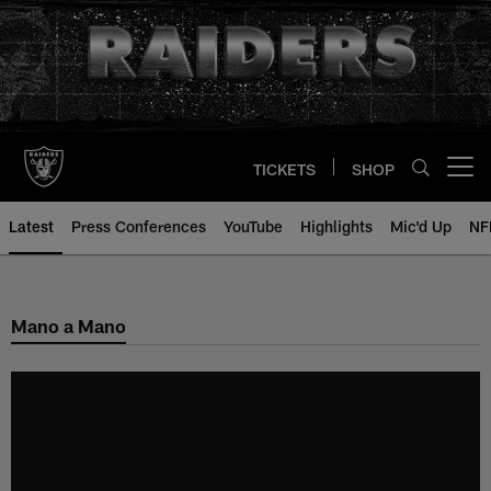
Skip
to
main
content
TICKETS
SHOP
Open menu button
Latest
Press Conferences
YouTube
Highlights
Mic'd Up
NF
Mano a Mano