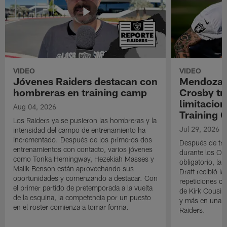
VIDEO
VIDEO
Jóvenes Raiders destacan con
Mendoza e
hombreras en training camp
Crosby tr
limitacion
Aug 04, 2026
Training
Los Raiders ya se pusieron las hombreras y la
Jul 29, 2026
intensidad del campo de entrenamiento ha
incrementado. Después de los primeros dos
Después de trab
entrenamientos con contacto, varios jóvenes
durante los OT
como Tonka Hemingway, Hezekiah Masses y
obligatorio, la 
Malik Benson están aprovechando sus
Draft recibió l
oportunidades y comenzando a destacar. Con
repeticiones co
el primer partido de pretemporada a la vuelta
de Kirk Cousin
de la esquina, la competencia por un puesto
y más en una n
en el roster comienza a tomar forma.
Raiders.