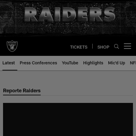
Skip
to
main
content
TICKETS
SHOP
Open menu button
Latest
Press Conferences
YouTube
Highlights
Mic'd Up
NF
Reporte Raiders