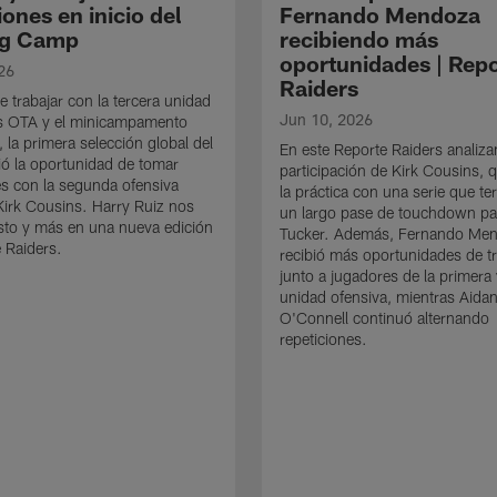
iones en inicio del
Fernando Mendoza
ng Camp
recibiendo más
oportunidades | Rep
26
Raiders
 trabajar con la tercera unidad
Jun 10, 2026
os OTA y el minicampamento
, la primera selección global del
En este Reporte Raiders analiz
bió la oportunidad de tomar
participación de Kirk Cousins, q
es con la segunda ofensiva
la práctica con una serie que t
Kirk Cousins. Harry Ruiz nos
un largo pase de touchdown pa
sto y más en una nueva edición
Tucker. Además, Fernando Me
 Raiders.
recibió más oportunidades de t
junto a jugadores de la primera
unidad ofensiva, mientras Aida
O'Connell continuó alternando
repeticiones.