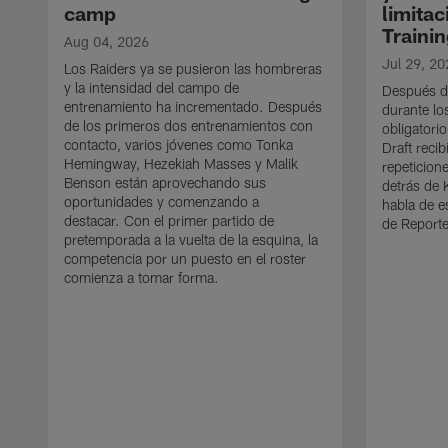
camp
limitac
Traini
Aug 04, 2026
Jul 29, 20
Los Raiders ya se pusieron las hombreras
y la intensidad del campo de
Después de
entrenamiento ha incrementado. Después
durante l
de los primeros dos entrenamientos con
obligatorio
contacto, varios jóvenes como Tonka
Draft reci
Hemingway, Hezekiah Masses y Malik
repeticion
Benson están aprovechando sus
detrás de 
oportunidades y comenzando a
habla de e
destacar. Con el primer partido de
de Reporte
pretemporada a la vuelta de la esquina, la
competencia por un puesto en el roster
comienza a tomar forma.