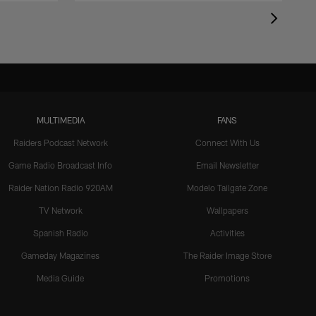
MULTIMEDIA
FANS
Raiders Podcast Network
Connect With Us
Game Radio Broadcast Info
Email Newsletter
Raider Nation Radio 920AM
Modelo Tailgate Zone
TV Network
Wallpapers
Spanish Radio
Activities
Gameday Magazines
The Raider Image Store
Media Guide
Promotions