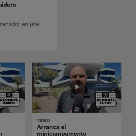
aiders
renador en jefe
VIDEO
Arranca el
n
minicampamento