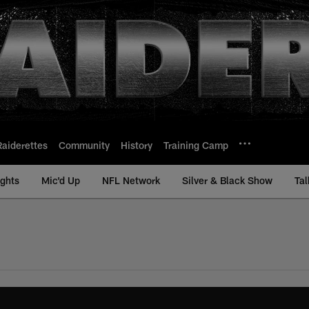
Raiderettes
Community
History
Training Camp
ights
Mic'd Up
NFL Network
Silver & Black Show
Tal