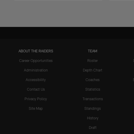
Pause
Play
ABOUT THE RAIDERS
TEAM
Career Opportunities
Roster
Administration
Depth Chart
Accessibility
Coaches
Contact Us
Statistics
Privacy Policy
Transactions
Site Map
Standings
History
Draft