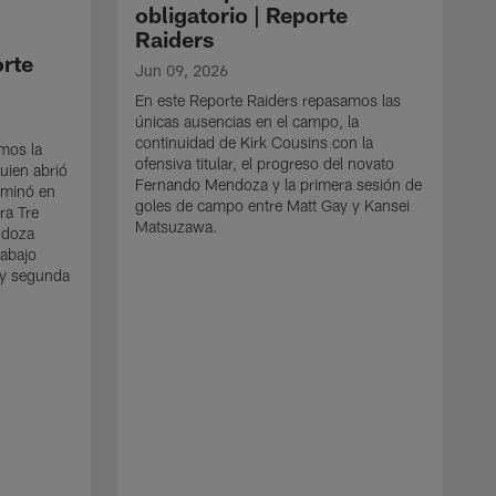
obligatorio | Reporte
Raiders
orte
Jun 09, 2026
En este Reporte Raiders repasamos las
únicas ausencias en el campo, la
continuidad de Kirk Cousins con la
amos la
ofensiva titular, el progreso del novato
uien abrió
Fernando Mendoza y la primera sesión de
erminó en
goles de campo entre Matt Gay y Kansei
ra Tre
Matsuzawa.
ndoza
rabajo
 y segunda
n
M
L
r
o
(
e
t