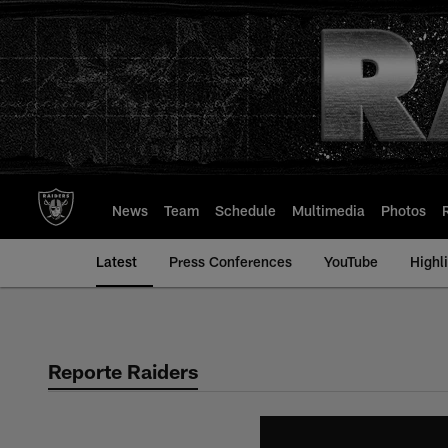
Skip
to
main
content
News
Team
Schedule
Multimedia
Photos
Latest
Press Conferences
YouTube
Highl
Reporte Raiders