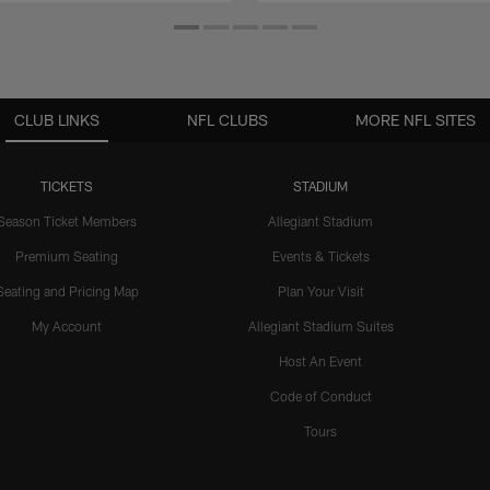
CLUB LINKS
NFL CLUBS
MORE NFL SITES
TICKETS
STADIUM
Season Ticket Members
Allegiant Stadium
Premium Seating
Events & Tickets
Seating and Pricing Map
Plan Your Visit
My Account
Allegiant Stadium Suites
Host An Event
Code of Conduct
Tours