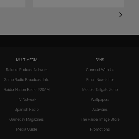
MULTIMEDIA
FANS
Raiders Podcast Network
Connect With Us
Game Radio Broadcast Info
Email Newsletter
Raider Nation Radio 920AM
Modelo Tailgate Zone
TV Network
Wallpapers
Spanish Radio
Activities
Gameday Magazines
The Raider Image Store
Media Guide
Promotions