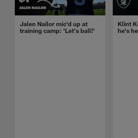
Jalen Nailor mic'd up at
Klint K
training camp: 'Let's ball!'
he's h