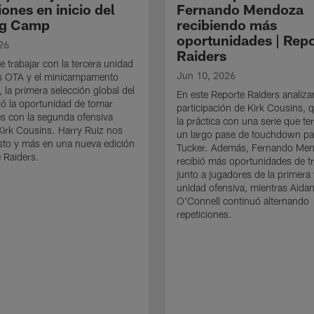
iones en inicio del
Fernando Mendoza
ng Camp
recibiendo más
oportunidades | Rep
26
Raiders
 trabajar con la tercera unidad
Jun 10, 2026
os OTA y el minicampamento
, la primera selección global del
En este Reporte Raiders analiz
bió la oportunidad de tomar
participación de Kirk Cousins, q
es con la segunda ofensiva
la práctica con una serie que t
Kirk Cousins. Harry Ruiz nos
un largo pase de touchdown pa
sto y más en una nueva edición
Tucker. Además, Fernando Me
 Raiders.
recibió más oportunidades de t
junto a jugadores de la primera
unidad ofensiva, mientras Aida
O'Connell continuó alternando
repeticiones.