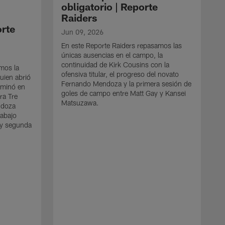
obligatorio | Reporte
Raiders
orte
Jun 09, 2026
En este Reporte Raiders repasamos las
únicas ausencias en el campo, la
continuidad de Kirk Cousins con la
amos la
ofensiva titular, el progreso del novato
uien abrió
Fernando Mendoza y la primera sesión de
erminó en
goles de campo entre Matt Gay y Kansei
ra Tre
Matsuzawa.
ndoza
rabajo
 y segunda
n
M
L
r
o
(
e
t