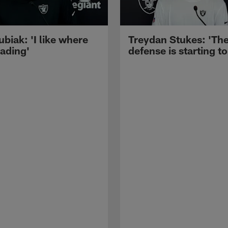
ubiak: 'I like where
Treydan Stukes: 'Th
eading'
defense is starting to