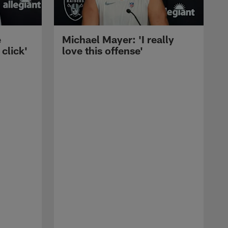
e
Michael Mayer: 'I really
 click'
love this offense'