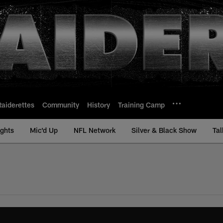
Raiderettes
Community
History
Training Camp
ights
Mic'd Up
NFL Network
Silver & Black Show
Tal