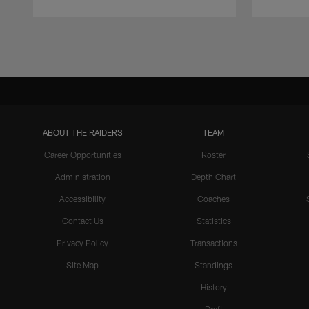
Pause
Play
ABOUT THE RAIDERS
TEAM
Career Opportunities
Roster
Administration
Depth Chart
Accessibility
Coaches
Contact Us
Statistics
Privacy Policy
Transactions
Site Map
Standings
History