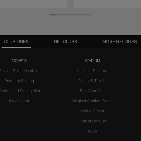
CLUB LINKS
NFL CLUBS
MORE NFL SITES
TICKETS
STADIUM
Season Ticket Members
Allegiant Stadium
Premium Seating
Events & Tickets
Seating and Pricing Map
Plan Your Visit
My Account
Allegiant Stadium Suites
Host An Event
Code of Conduct
Tours