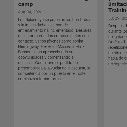
camp
limitac
Traini
Aug 04, 2026
Jul 29, 20
Los Raiders ya se pusieron las hombreras
y la intensidad del campo de
Después de
entrenamiento ha incrementado. Después
durante l
de los primeros dos entrenamientos con
obligatorio
contacto, varios jóvenes como Tonka
Draft reci
Hemingway, Hezekiah Masses y Malik
repeticion
Benson están aprovechando sus
detrás de 
oportunidades y comenzando a
habla de e
destacar. Con el primer partido de
de Reporte
pretemporada a la vuelta de la esquina, la
competencia por un puesto en el roster
comienza a tomar forma.