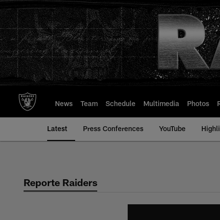
Skip
to
main
content
News
Team
Schedule
Multimedia
Photos
Latest
Press Conferences
YouTube
Highl
Reporte Raiders