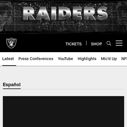
Skip
to
main
content
TICKETS
SHOP
Open menu button
Latest
Press Conferences
YouTube
Highlights
Mic'd Up
NF
Español