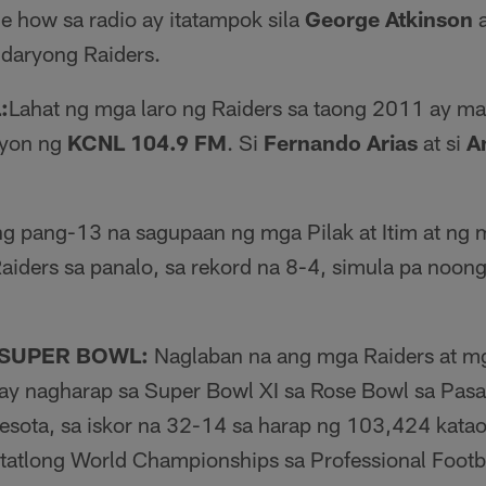
 how sa radio ay itatampok sila
George Atkinson
daryong Raiders.
:
Lahat ng mga laro ng Raiders sa taong 2011 ay mar
syon ng
KCNL 104.9 FM
. Si
Fernando Arias
at si
A
g pang-13 na sagupaan ng mga Pilak at Itim at ng 
iders sa panalo, sa rekord na 8-4, simula pa noong
SUPER BOWL:
Naglaban na ang mga Raiders at mg
 ay nagharap sa Super Bowl XI sa Rose Bowl sa Pasa
esota, sa iskor na 32-14 sa harap ng 103,424 katao 
 tatlong World Championships sa Professional Footba