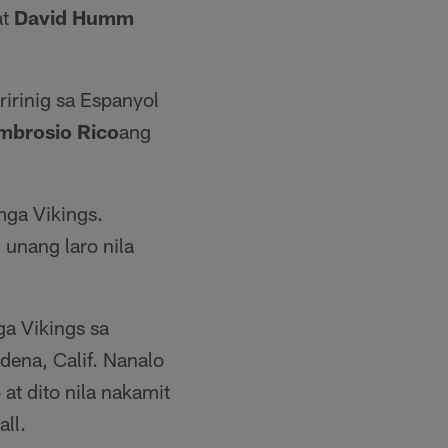
at
David Humm
irinig sa Espanyol
mbrosio Rico
ang
mga Vikings.
 unang laro nila
a Vikings sa
dena, Calif. Nanalo
at dito nila nakamit
ll.