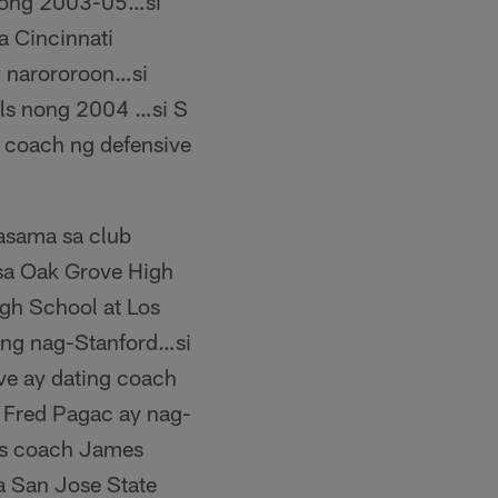
noong 2003-05…si
a Cincinnati
y narororoon…si
als nong 2004 …si S
y coach ng defensive
asama sa club
sa Oak Grove High
igh School at Los
ong nag-Stanford…si
ve ay dating coach
 Fred Pagac ay nag-
ks coach James
a San Jose State