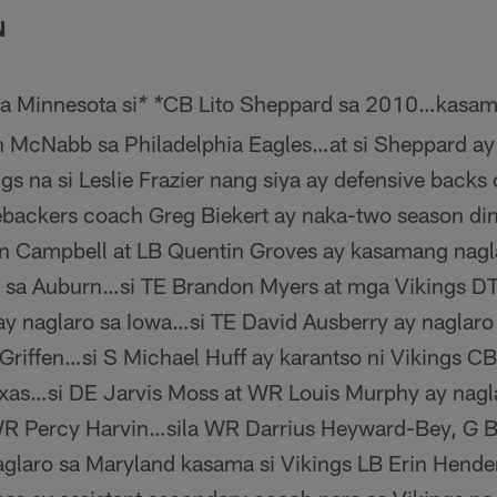
N
a Minnesota si
CB Lito Sheppard sa 2010…kasama 
* *
 McNabb sa Philadelphia Eagles…at si Sheppard ay 
s na si Leslie Frazier nang siya ay defensive backs
ebackers coach Greg Biekert ay naka-two season din
n Campbell at LB Quentin Groves ay kasamang nagl
a Auburn…si TE Brandon Myers at mga Vikings DT C
y naglaro sa Iowa…si TE David Ausberry ay naglar
riffen…si S Michael Huff ay karantso ni Vikings CB 
Texas…si DE Jarvis Moss at WR Louis Murphy ay nagla
WR Percy Harvin…sila WR Darrius Heyward-Bey, G B
glaro sa Maryland kasama si Vikings LB Erin Hend