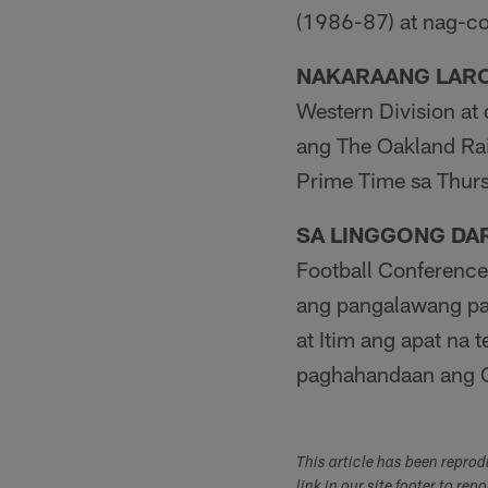
(1986-87) at nag-c
NAKARAANG LAR
Western Division a
ang The Oakland Raid
Prime Time sa Thur
SA LINGGONG DA
Football Conference
ang pangalawang pag
at Itim ang apat na 
paghahandaan ang Ch
This article has been repro