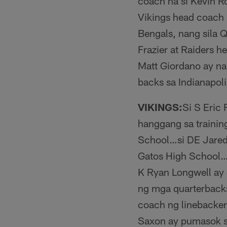
coach na si Kevin R
Vikings head coach L
Bengals, nang sila
Frazier at Raiders 
Matt Giordano ay na
backs sa Indianapoli
VIKINGS:
Si S Eric
hanggang sa trainin
School…si DE Jared 
Gatos High School…
K Ryan Longwell ay 
ng mga quarterbacks
coach ng linebacke
Saxon ay pumasok s