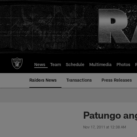
Skip
to
main
content
News
Team
Schedule
Multimedia
Photos
Raiders News
Transactions
Press Releases
Patungo ang
Nov 17, 2011 at 12:38 AM