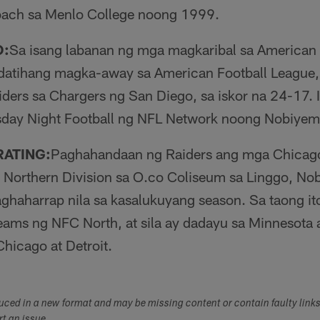
oach sa Menlo College noong 1999.
O:
Sa isang labanan ng mga magkaribal sa American
t datihang magka-away sa American Football League
ers sa Chargers ng San Diego, sa iskor na 24-17. It
sday Night Football ng NFL Network noong Nobiyem
RATING:
Paghahandaan ng Raiders ang mga Chicago
 Northern Division sa O.co Coliseum sa Linggo, Nob
haharrap nila sa kasalukuyang season. Sa taong ito
teams ng NFC North, at sila ay dadayu sa Minnesota 
icago at Detroit.
duced in a new format and may be missing content or contain faulty link