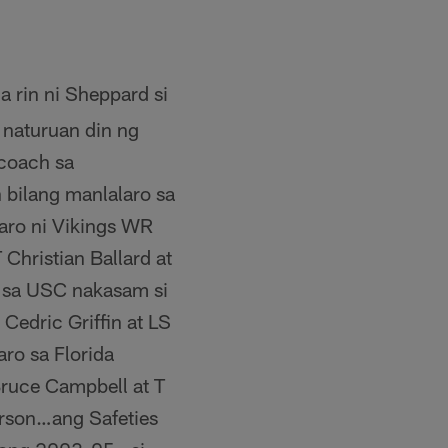
rin ni Sheppard si
naturuan din ng
 coach sa
 bilang manlalaro sa
aro ni Vikings WR
hristian Ballard at
o sa USC nakasam si
Cedric Griffin at LS
ro sa Florida
ruce Campbell at T
erson…ang Safeties