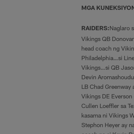
MGA KUNEKSIYO
RAIDERS:
Naglaro s
Vikings QB Donovan
head coach ng Viking
Philadelphia…si Lin
Vikings…si QB Jaso
Devin Aromashoudu s
LB Chad Greenway a
Vikings DE Everson G
Cullen Loeffler sa 
kasama ni Vikings 
Stephon Heyer ay na