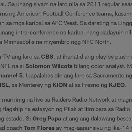
al. Sa unang siyam na laro nila sa 2011 regular sea
ams ng American Football Conference teams, kasama
n sa mga karibal sa AFC West. Sa darating na Ling
 unang intra-conference na karibal nang dadayuin n
sa Minneapolis na miyembro ngg NFC North.
-TV ang laro sa
CBS
, at ihahatid ang play by play n
 NFL na si
Solomon Wilcots
bilang color analyst. 
hannel 5
. Ipapalabas din ang laro sa Sacramento n
HSL
, sa Monterey ng
KION
at sa Fresno ng
KJEO
.
y maririnig na live sa Raiders Radio Network at ma
g flagship na estasyon ng Pilak at Itim para sa Radi
ng estado. Si
Greg Papa
at ang ang dalawang bese
ead coach
Tom Flores
ay mag-aanunsiyu ng ika-14 