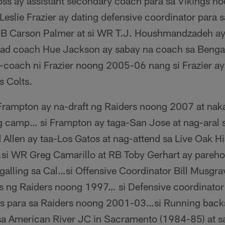
oss ay assistant secondary coach para sa Vikings 
eslie Frazier ay dating defensive coordinator para s
 QB Carson Palmer at si WR T.J. Houshmandzadeh a
head coach Hue Jackson ay sabay na coach sa Beng
-coach ni Frazier noong 2005-06 nang si Frazier a
s Colts.
 Frampton ay na-draft ng Raiders noong 2007 at nak
g camp… si Frampton ay taga-San Jose at nag-aral 
Allen ay taa-Los Gatos at nag-attend sa Live Oak H
si WR Greg Camarillo at RB Toby Gerhart ay pareh
galling sa Cal…si Offensive Coordinator Bill Musgra
 ng Raiders noong 1997… si Defensive coordinator
rs para sa Raiders noong 2001-03…si Running bac
a American River JC in Sacramento (1984-85) at s