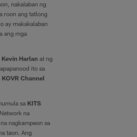
son, nakalaban ng
 roon ang tatlong
go ay makakalaban
ila ang mga
i
Kevin Harlan
at ng
Mapapanood ito sa
g
KOVR Channel
gmumula sa
KITS
o Network na
s na nagkampeon sa
na taon. Ang