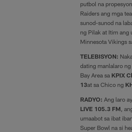
putbol na propesyon
Raiders ang mga te
sunod-sunod na laba
ng Pilak at Itim ang
Minnesota Vikings 
TELEBISYON:
Naka
dating manlalaro ng
Bay Area sa
KPIX C
13
at sa Chico ng
K
RADYO:
Ang laro a
LIVE 105.3 FM
, an
umaabot sa ibat iba
Super Bowl na si h