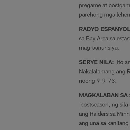
pregame at postgame
parehong mga lehen
RADYO ESPANYOL
sa Bay Area sa esta
mag-aanunsiyu.
SERYE NILA:
Ito an
Nakalalamang ang Ra
noong 9-9-73.
MAGKALABAN SA 
postseason, ng sila
ang Raiders sa Minn
ang una sa kanilang