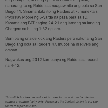
naharang ito ng Raiders at naagaw nila ang bola sa San
Diego 11. Sinamantala ito ng Raiders at kumunekta si
Pryor kay Moore ng 5-yarda na pasa para sa TD.
Kasama ang PAT naging 24-21 ang lamang na lang ng
Chargers sa huling 1:52 ng laro.
Sumipa ng onside kick ang Raiders pero nakuha ng San
Diego ang bola sa Raiders 47. Inubos na ni Rivers ang
orasan.
Nagwakas ang 2012 kampanya ng Raiders sa record
na 4-12.
This article has been reproduced in a new format and may be missing
content or contain faulty links. Please use the Contact Us link in our site
footer to report an issue.