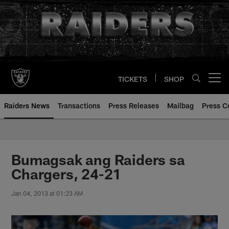
Skip
to
main
content
TICKETS
SHOP
Open menu button
Raiders News
Transactions
Press Releases
Mailbag
Press C
Bumagsak ang Raiders sa
Chargers, 24-21
Jan 04, 2013 at 01:23 AM