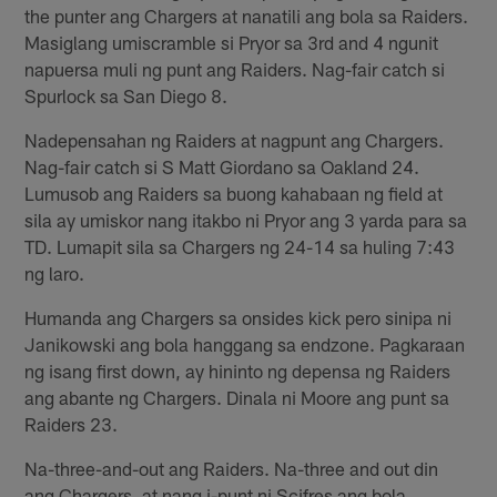
the punter ang Chargers at nanatili ang bola sa Raiders.
Masiglang umiscramble si Pryor sa 3rd and 4 ngunit
napuersa muli ng punt ang Raiders. Nag-fair catch si
Spurlock sa San Diego 8.
Nadepensahan ng Raiders at nagpunt ang Chargers.
Nag-fair catch si S Matt Giordano sa Oakland 24.
Lumusob ang Raiders sa buong kahabaan ng field at
sila ay umiskor nang itakbo ni Pryor ang 3 yarda para sa
TD. Lumapit sila sa Chargers ng 24-14 sa huling 7:43
ng laro.
Humanda ang Chargers sa onsides kick pero sinipa ni
Janikowski ang bola hanggang sa endzone. Pagkaraan
ng isang first down, ay hininto ng depensa ng Raiders
ang abante ng Chargers. Dinala ni Moore ang punt sa
Raiders 23.
Na-three-and-out ang Raiders. Na-three and out din
ang Chargers, at nang i-punt ni Scifres ang bola,