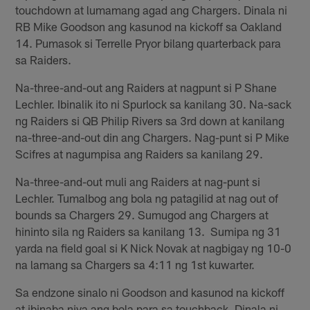
touchdown at lumamang agad ang Chargers. Dinala ni
RB Mike Goodson ang kasunod na kickoff sa Oakland
14. Pumasok si Terrelle Pryor bilang quarterback para
sa Raiders.
Na-three-and-out ang Raiders at nagpunt si P Shane
Lechler. Ibinalik ito ni Spurlock sa kanilang 30. Na-sack
ng Raiders si QB Philip Rivers sa 3rd down at kanilang
na-three-and-out din ang Chargers. Nag-punt si P Mike
Scifres at nagumpisa ang Raiders sa kanilang 29.
Na-three-and-out muli ang Raiders at nag-punt si
Lechler. Tumalbog ang bola ng patagilid at nag out of
bounds sa Chargers 29. Sumugod ang Chargers at
hininto sila ng Raiders sa kanilang 13. Sumipa ng 31
yarda na field goal si K Nick Novak at nagbigay ng 10-0
na lamang sa Chargers sa 4:11 ng 1st kuwarter.
Sa endzone sinalo ni Goodson and kasunod na kickoff
at ibinaba niya ang bola para sa touchback. Dinala ni