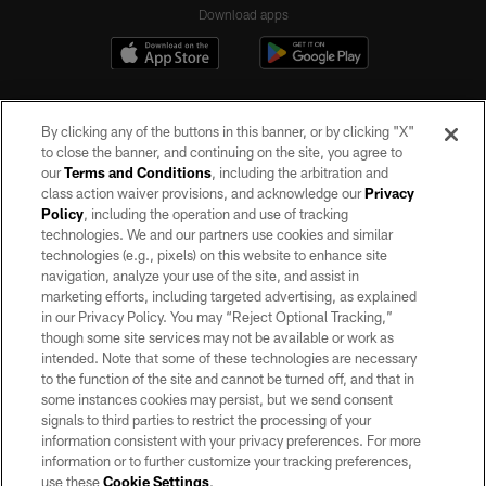
Download apps
By clicking any of the buttons in this banner, or by clicking "X"
to close the banner, and continuing on the site, you agree to
our
Terms and Conditions
, including the arbitration and
class action waiver provisions, and acknowledge our
Privacy
Policy
, including the operation and use of tracking
©2026 by the Las Vegas Raiders. All rights reserved. No portion of this site
may be reproduced without the express written permission of the Las Vegas
technologies. We and our partners use cookies and similar
Raiders.
technologies (e.g., pixels) on this website to enhance site
navigation, analyze your use of the site, and assist in
PRIVACY POLICY
marketing efforts, including targeted advertising, as explained
in our Privacy Policy. You may “Reject Optional Tracking,”
TERMS OF SERVICE
though some site services may not be available or work as
intended. Note that some of these technologies are necessary
ACCESSIBILITY
to the function of the site and cannot be turned off, and that in
AD CHOICES
some instances cookies may persist, but we send consent
signals to third parties to restrict the processing of your
YOUR PRIVACY CHOICES
information consistent with your privacy preferences. For more
information or to further customize your tracking preferences,
COOKIE SETTINGS
use these
Cookie Settings
.