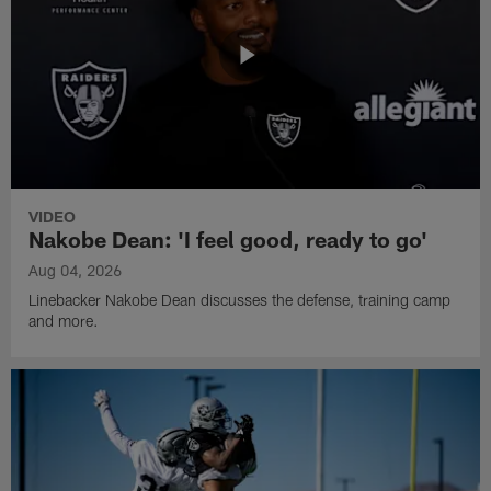
VIDEO
Nakobe Dean: 'I feel good, ready to go'
Aug 04, 2026
Linebacker Nakobe Dean discusses the defense, training camp
and more.