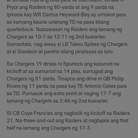
Pryor ang Raiders ng 80-yarda at ang 9 yarda na
ipinasa kay WR Darrius Heyward-Bey ay umiskor para
sa kanyang kauna-unahang TD na pasa bilang
quarterback. Nabawasan ng Raiders ang lamang ng
Chargers sa 10-7 sa 12:11 ng 2nd kuwarter.
Samantala, nag-away si LB Takeo Spikes ng Chargers
at si Goodson at pareho silang pinalayas sa laro.
Sa Chargers 19 dinala ni Spurlock ang kasunod na
kickoff at sa sumunod na 14 play, sumugod ang
Chargers ng 81 yarda. Tinapos ang drive ni QB Philip
Rivers ng 11 yarda na pasa kay TE Antonio Gates para
sa TD. Pumasok ang extra point at naging 17-7 ang
lamang ng Chargers sa 2:48 ng 2nd kuwarter.
Si CB Coye Francies ang nagbalik ng kickoff sa Raiders
21. Na-three-and-out ang Raiders at nagtapos ang first
half na lamang ang Chargers ng 17-7.