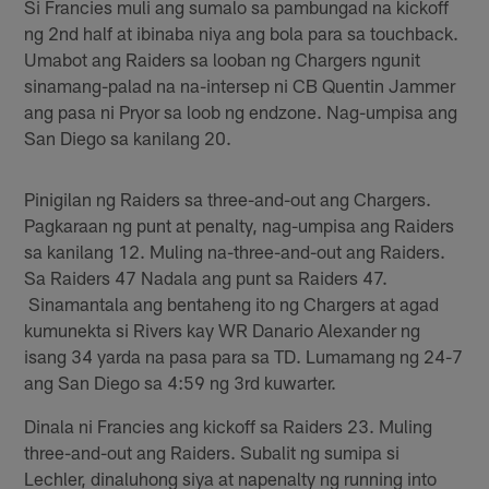
Si Francies muli ang sumalo sa pambungad na kickoff
ng 2nd half at ibinaba niya ang bola para sa touchback.
Umabot ang Raiders sa looban ng Chargers ngunit
sinamang-palad na na-intersep ni CB Quentin Jammer
ang pasa ni Pryor sa loob ng endzone. Nag-umpisa ang
San Diego sa kanilang 20.
Pinigilan ng Raiders sa three-and-out ang Chargers.
Pagkaraan ng punt at penalty, nag-umpisa ang Raiders
sa kanilang 12. Muling na-three-and-out ang Raiders.
Sa Raiders 47 Nadala ang punt sa Raiders 47.
Sinamantala ang bentaheng ito ng Chargers at agad
kumunekta si Rivers kay WR Danario Alexander ng
isang 34 yarda na pasa para sa TD. Lumamang ng 24-7
ang San Diego sa 4:59 ng 3rd kuwarter.
Dinala ni Francies ang kickoff sa Raiders 23. Muling
three-and-out ang Raiders. Subalit ng sumipa si
Lechler, dinaluhong siya at napenalty ng running into