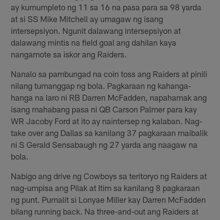
ay kumumpleto ng 11 sa 16 na pasa para sa 98 yarda
at si SS Mike Mitchell ay umagaw ng isang
intersepsiyon. Ngunit dalawang intersepsiyon at
dalawang mintis na field goal ang dahilan kaya
nangamote sa iskor ang Raiders.
Nanalo sa pambungad na coin toss ang Raiders at pinili
nilang tumanggap ng bola. Pagkaraan ng kahanga-
hanga na laro ni RB Darren McFadden, napahamak ang
isang mahabang pasa ni QB Carson Palmer para kay
WR Jacoby Ford at ito ay naintersep ng kalaban. Nag-
take over ang Dallas sa kanilang 37 pagkaraan maibalik
ni S Gerald Sensabaugh ng 27 yarda ang naagaw na
bola.
Nabigo ang drive ng Cowboys sa teritoryo ng Raiders at
nag-umpisa ang Pilak at Itim sa kanilang 8 pagkaraan
ng punt. Pumalit si Lonyae Miller kay Darren McFadden
bilang running back. Na three-and-out ang Raiders at