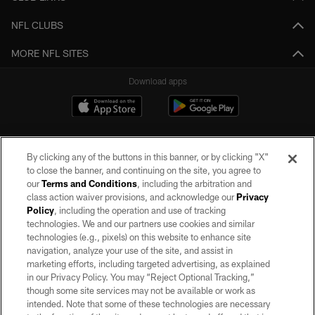
NFL CLUBS
MORE NFL SITES
Download apps
By clicking any of the buttons in this banner, or by clicking "X"
to close the banner, and continuing on the site, you agree to
our
Terms and Conditions
, including the arbitration and
class action waiver provisions, and acknowledge our
Privacy
Policy
, including the operation and use of tracking
©2026 by the Las Vegas Raiders. All rights reserved. No portion of this site
may be reproduced without the express written permission of the Las Vegas
technologies. We and our partners use cookies and similar
Raiders.
technologies (e.g., pixels) on this website to enhance site
navigation, analyze your use of the site, and assist in
PRIVACY POLICY
marketing efforts, including targeted advertising, as explained
in our Privacy Policy. You may “Reject Optional Tracking,”
TERMS OF SERVICE
though some site services may not be available or work as
intended. Note that some of these technologies are necessary
ACCESSIBILITY