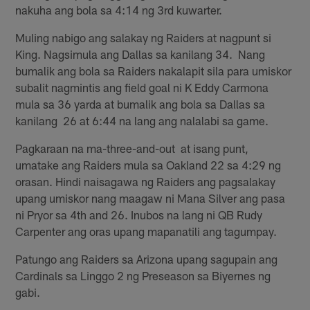
nakuha ang bola sa 4:14 ng 3rd kuwarter.
Muling nabigo ang salakay ng Raiders at nagpunt si
King. Nagsimula ang Dallas sa kanilang 34. Nang
bumalik ang bola sa Raiders nakalapit sila para umiskor
subalit nagmintis ang field goal ni K Eddy Carmona
mula sa 36 yarda at bumalik ang bola sa Dallas sa
kanilang 26 at 6:44 na lang ang nalalabi sa game.
Pagkaraan na ma-three-and-out at isang punt,
umatake ang Raiders mula sa Oakland 22 sa 4:29 ng
orasan. Hindi naisagawa ng Raiders ang pagsalakay
upang umiskor nang maagaw ni Mana Silver ang pasa
ni Pryor sa 4th and 26. Inubos na lang ni QB Rudy
Carpenter ang oras upang mapanatili ang tagumpay.
Patungo ang Raiders sa Arizona upang sagupain ang
Cardinals sa Linggo 2 ng Preseason sa Biyernes ng
gabi.