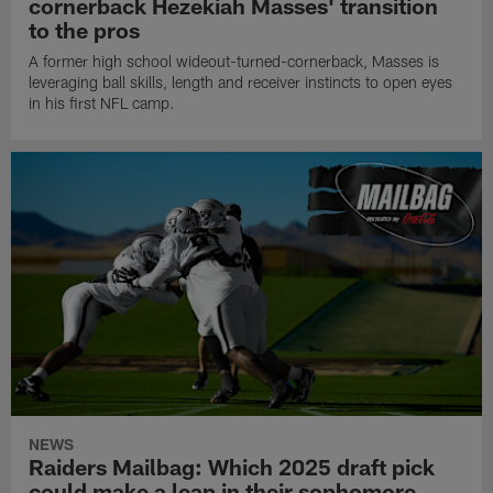
cornerback Hezekiah Masses' transition
to the pros
A former high school wideout-turned-cornerback, Masses is
leveraging ball skills, length and receiver instincts to open eyes
in his first NFL camp.
NEWS
Raiders Mailbag: Which 2025 draft pick
could make a leap in their sophomore