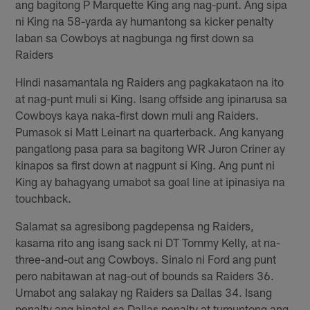
ang bagitong P Marquette King ang nag-punt. Ang sipa
ni King na 58-yarda ay humantong sa kicker penalty
laban sa Cowboys at nagbunga ng first down sa
Raiders
Hindi nasamantala ng Raiders ang pagkakataon na ito
at nag-punt muli si King. Isang offside ang ipinarusa sa
Cowboys kaya naka-first down muli ang Raiders.
Pumasok si Matt Leinart na quarterback. Ang kanyang
pangatlong pasa para sa bagitong WR Juron Criner ay
kinapos sa first down at nagpunt si King. Ang punt ni
King ay bahagyang umabot sa goal line at ipinasiya na
touchback.
Salamat sa agresibong pagdepensa ng Raiders,
kasama rito ang isang sack ni DT Tommy Kelly, at na-
three-and-out ang Cowboys. Sinalo ni Ford ang punt
pero nabitawan at nag-out of bounds sa Raiders 36.
Umabot ang salakay ng Raiders sa Dallas 34. Isang
penalty ang hinatol sa Dallas penalty at tumuntong ang