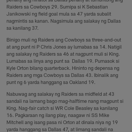
Raiders sa Cowboys 29. Sumipa si K Sebastian
Janikowski ng field goal mula sa 47 yarda subalit
nagmintis sa kanan. Nagsimula ang salakay ng Dallas
sa kanilang 37.
Binigo muli ng Raiders ang Cowboys sa three-and-out
at ang punt ni P Chris Jones ay lumabas sa 14. Natigil
ang salakay ng Raiders sa 46 at nagpunt muli si King.
Lumabas sa linya ang punt sa Dallas 19. Pumasok si
Kyle Orton bilang quarterback. Hininto ng depensa ng
Raiders ang mga Cowboys sa Dallas 43. Ibinalik ang
punt ng 6 yarda hanggang sa Oakland 19.
Nabuwag ang salakay ng Raiders sa midfield at 43
sandali na lamang bago mag-halftime nang magpunt si
King. Nag-fair catch si WR Cole Beasley sa kanilang
16. Pagkaraan ng ilang play, naagaw ni SS Mike
Mitchell ang isang pasa ni Orton at dinala niya ng 19
yarda hanggang sa Dallas 47, at limang sandali na