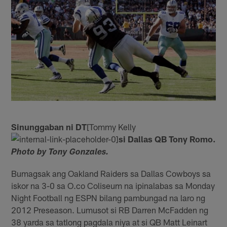
Sinunggaban ni DT
[Tommy Kelly
si Dallas QB Tony Romo.
Photo by Tony Gonzales.
Bumagsak ang Oakland Raiders sa Dallas Cowboys sa
iskor na 3-0 sa O.co Coliseum na ipinalabas sa Monday
Night Football ng ESPN bilang pambungad na laro ng
2012 Preseason. Lumusot si RB Darren McFadden ng
38 yarda sa tatlong pagdala niya at si QB Matt Leinart