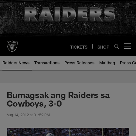
Skip
to
main
content
TICKETS
SHOP
Open menu button
Raiders News
Transactions
Press Releases
Mailbag
Press C
Bumagsak ang Raiders sa
Cowboys, 3-0
Aug 14, 2012 at 01:59 PM