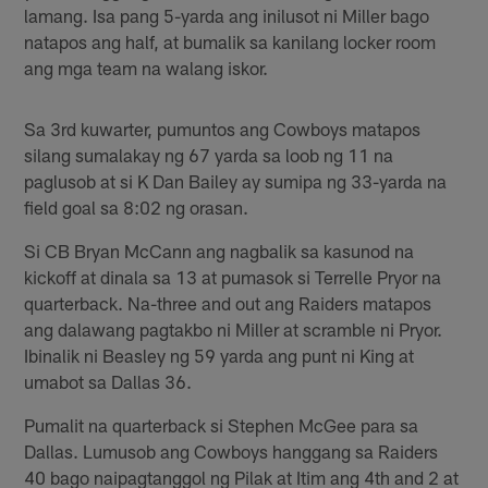
lamang. Isa pang 5-yarda ang inilusot ni Miller bago
natapos ang half, at bumalik sa kanilang locker room
ang mga team na walang iskor.
Sa 3rd kuwarter, pumuntos ang Cowboys matapos
silang sumalakay ng 67 yarda sa loob ng 11 na
paglusob at si K Dan Bailey ay sumipa ng 33-yarda na
field goal sa 8:02 ng orasan.
Si CB Bryan McCann ang nagbalik sa kasunod na
kickoff at dinala sa 13 at pumasok si Terrelle Pryor na
quarterback. Na-three and out ang Raiders matapos
ang dalawang pagtakbo ni Miller at scramble ni Pryor.
Ibinalik ni Beasley ng 59 yarda ang punt ni King at
umabot sa Dallas 36.
Pumalit na quarterback si Stephen McGee para sa
Dallas. Lumusob ang Cowboys hanggang sa Raiders
40 bago naipagtanggol ng Pilak at Itim ang 4th and 2 at