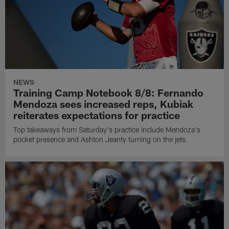
NEWS
Training Camp Notebook 8/8: Fernando
Mendoza sees increased reps, Kubiak
reiterates expectations for practice
Top takeaways from Saturday's practice include Mendoza's
pocket presence and Ashton Jeanty turning on the jets.