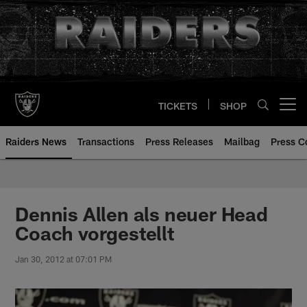
Skip
to
main
content
TICKETS
SHOP
Open menu button
Raiders News
Transactions
Press Releases
Mailbag
Press C
Dennis Allen als neuer Head
Coach vorgestellt
Jan 30, 2012 at 07:01 PM