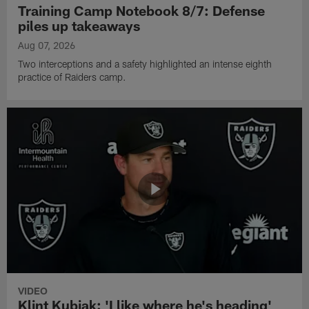
Training Camp Notebook 8/7: Defense
piles up takeaways
Aug 07, 2026
Two interceptions and a safety highlighted an intense eighth
practice of Raiders camp.
VIDEO
Klint Kubiak: 'I like where he's heading'