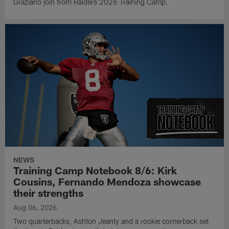
Graziano join from Raiders 2026 Training Camp.
NEWS
Training Camp Notebook 8/6: Kirk
Cousins, Fernando Mendoza showcase
their strengths
Aug 06, 2026
Two quarterbacks, Ashton Jeanty and a rookie cornerback set