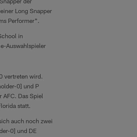
 Snapper der
 reiner Long Snapper
ams Performer".
School in
ce-Auswahlspieler
0 vertreten wird.
und P
 AFC. Das Spiel
orida statt.
 sich auch noch zwei
und DE