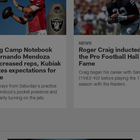
NEWS
ng Camp Notebook
Roger Craig inducted
ernando Mendoza
the Pro Football Hall
ncreased reps, Kubiak
Fame
tes expectations for
Craig began his career with Sa
ce
(1983-90) before playing the 
season with the Raiders.
ays from Saturday's practice
endoza's pocket presence and
nty turning on the jets.