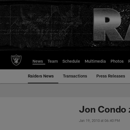
Skip
to
main
content
News
Team
Schedule
Multimedia
Photos
Raiders News
Transactions
Press Releases
Jon Condo 
Jan 19, 2010 at 06:40 PM