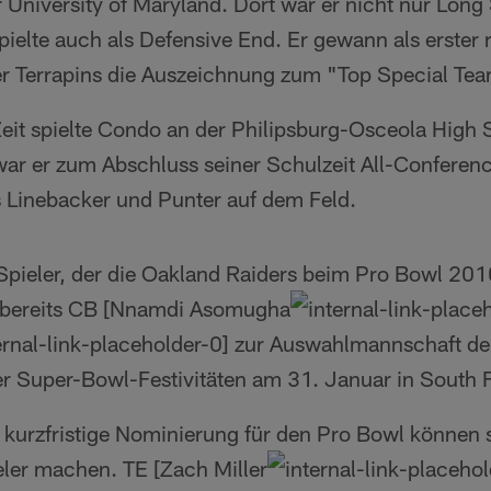
 University of Maryland. Dort war er nicht nur Long
pielte auch als Defensive End. Er gewann als erster
er Terrapins die Auszeichnung zum "Top Special Te
Zeit spielte Condo an der Philipsburg-Osceola High 
war er zum Abschluss seiner Schulzeit All-Conferen
 Linebacker und Punter auf dem Feld.
 Spieler, der die Oakland Raiders beim Pro Bowl 201
 bereits CB [Nnamdi Asomugha
zur Auswahlmannschaft der
r Super-Bowl-Festivitäten am 31. Januar in South Fl
 kurzfristige Nominierung für den Pro Bowl können
eler machen. TE [Zach Miller