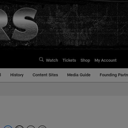
Watch
Tickets
Shop
My Account
l
History
Content Sites
Media Guide
Founding Partn