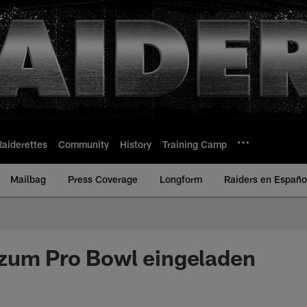
Raiderettes
Community
History
Training Camp
Mailbag
Press Coverage
Longform
Raiders en Españo
zum Pro Bowl eingeladen