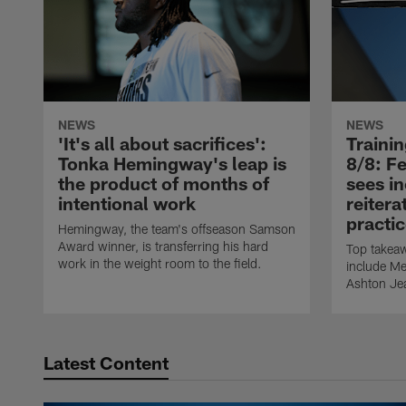
NEWS
NEWS
'It's all about sacrifices':
Traini
Tonka Hemingway's leap is
8/8: F
the product of months of
sees i
intentional work
reitera
practi
Hemingway, the team's offseason Samson
Award winner, is transferring his hard
Top takeaw
work in the weight room to the field.
include M
Ashton Jea
Latest Content