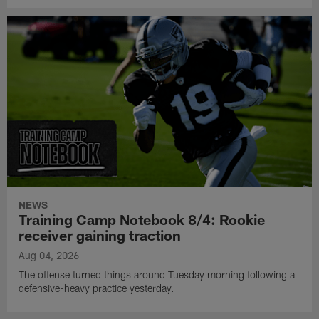
NEWS
Training Camp Notebook 8/4: Rookie
receiver gaining traction
Aug 04, 2026
The offense turned things around Tuesday morning following a
defensive-heavy practice yesterday.