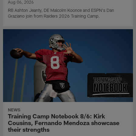
Aug 06, 2026
RB Ashton Jeanty, DE Malcolm Koonce and ESPN's Dan
Graziano join from Raiders 2026 Training Camp.
NEWS
Training Camp Notebook 8/6: Kirk
Cousins, Fernando Mendoza showcase
their strengths