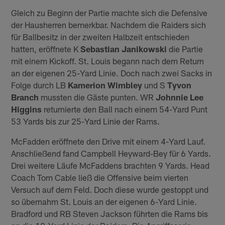
Gleich zu Beginn der Partie machte sich die Defensive
der Hausherren bemerkbar. Nachdem die Raiders sich
für Ballbesitz in der zweiten Halbzeit entschieden
hatten, eröffnete K
Sebastian Janikowski
die Partie
mit einem Kickoff. St. Louis begann nach dem Return
an der eigenen 25-Yard Linie. Doch nach zwei Sacks in
Folge durch LB
Kamerion Wimbley
und S
Tyvon
Branch
mussten die Gäste punten. WR
Johnnie Lee
Higgins
returnierte den Ball nach einem 54-Yard Punt
53 Yards bis zur 25-Yard Linie der Rams.
McFadden eröffnete den Drive mit einem 4-Yard Lauf.
Anschließend fand Campbell Heyward-Bey für 6 Yards.
Drei weitere Läufe McFaddens brachten 9 Yards. Head
Coach Tom Cable ließ die Offensive beim vierten
Versuch auf dem Feld. Doch diese wurde gestoppt und
so übernahm St. Louis an der eigenen 6-Yard Linie.
Bradford und RB Steven Jackson führten die Rams bis