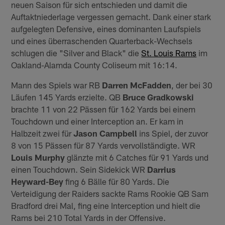
neuen Saison für sich entschieden und damit die
Auftaktniederlage vergessen gemacht. Dank einer stark
aufgelegten Defensive, eines dominanten Laufspiels
und eines überraschenden Quarterback-Wechsels
schlugen die "Silver and Black" die
St. Louis Rams
im
Oakland-Alamda County Coliseum mit 16:14.
Mann des Spiels war RB
Darren McFadden
, der bei 30
Läufen 145 Yards erzielte. QB
Bruce Gradkowski
brachte 11 von 22 Pässen für 162 Yards bei einem
Touchdown und einer Interception an. Er kam in
Halbzeit zwei für
Jason Campbell
ins Spiel, der zuvor
8 von 15 Pässen für 87 Yards vervollständigte. WR
Louis Murphy
glänzte mit 6 Catches für 91 Yards und
einen Touchdown. Sein Sidekick WR
Darrius
Heyward-Bey
fing 6 Bälle für 80 Yards. Die
Verteidigung der Raiders sackte Rams Rookie QB Sam
Bradford drei Mal, fing eine Interception und hielt die
Rams bei 210 Total Yards in der Offensive.