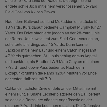
an die 18-Yard Linie der Raiders. Die Angriffsserie
endete schließlich mit einem verschossenen 36-Yard
Field Goal von K Josh Brown.
Nach dem Ballwechsel fand McFadden eine Lücke für
13 Yards. Kurz darauf bediente Campbell Murphy für 27
Yards. Der Drive stagnierte jedoch an der 28-Yard Linie
der Rams. Janikowski trat zum Field-Goal-Versuch an,
scheiterte allerdings aus 46 Yards. Dann konnte
Jackson mit einem Lauf und einem Catch insgesamt
47 Yards gutmachen. St. Louis schlug daraus Kapital
und punktete, als Bradford WR Marc Clayton mit einem
7-Yard Touchdown-Pass bediente. Nach dem
Extrapunkt führten die Rams 12:04 Minuten vor Ende
der ersten Halbzeit mit 7:0.
Oaklands nächster Drive endete an der Mittellinie mit
einem Punt. P Shane Lechler platzierte den Ball perfekt,
so dass die Rams ihre nächste Angriffsserie an der
eigenen 7-Yard Linie beginnen mussten. Die Defensive