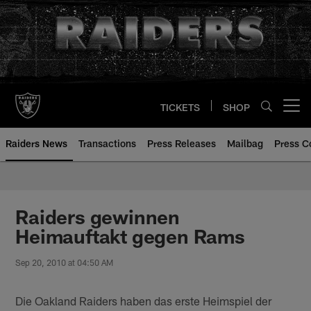
Skip
to
main
content
TICKETS
SHOP
Open menu button
Raiders News
Transactions
Press Releases
Mailbag
Press C
Raiders gewinnen
Heimauftakt gegen Rams
Sep 20, 2010 at 04:50 AM
Die Oakland Raiders haben das erste Heimspiel der