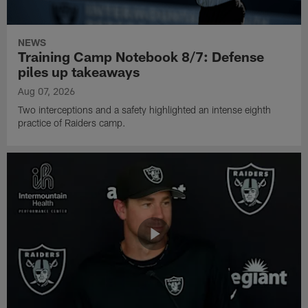
NEWS
Training Camp Notebook 8/7: Defense
piles up takeaways
Aug 07, 2026
Two interceptions and a safety highlighted an intense eighth
practice of Raiders camp.