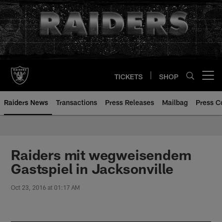
Skip
to
main
content
TICKETS
SHOP
Open menu button
Raiders News
Transactions
Press Releases
Mailbag
Press C
Raiders mit wegweisendem
Gastspiel in Jacksonville
Oct 23, 2016 at 01:17 AM