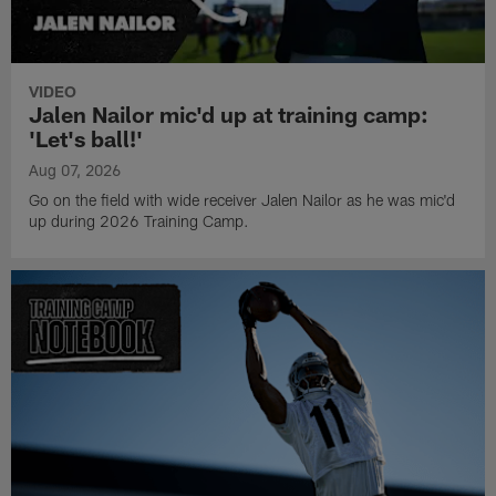
VIDEO
Jalen Nailor mic'd up at training camp:
'Let's ball!'
Aug 07, 2026
Go on the field with wide receiver Jalen Nailor as he was mic'd
up during 2026 Training Camp.