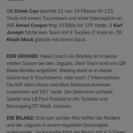
QB
Derek Carr
brachte 22 von 34 Pässen für 225
Yards mit einem Touchdown und einer Interception an.
WR
Amari Cooper
fing 10 Bälle für 129 Yards. S
Karl
Joseph
führte sein Team mit 9 Tackles (7 solo) an. DE
Khalil Mack
glänzte mit einem Sack.
DER GEGNER:
Head Coach Gu Bradley ist in seiner
vierten Saison bei den Jaguars. Sein Team wird von QB
Blake Bortles angeführt. Bislang steht er in dieser
Saison bei 8 Touchdowns, aber auch 7 Interceptions.
Die WR Allen Hurns und Allen Robinson kommen
zusammen auf 587 Yards. Die Defensive umfasst
Spieler wie LB Paul Posluszny (46 Tackles) und
Neuzugang DT Malik Jackson.
DIE BILANZ:
Erst zum achten Mal treffen die Raiders
und die Jaguars in einem regulären Saisonspiel
aufeinander. Jacksonville führt die Bilanz mit 4:3-Sieen