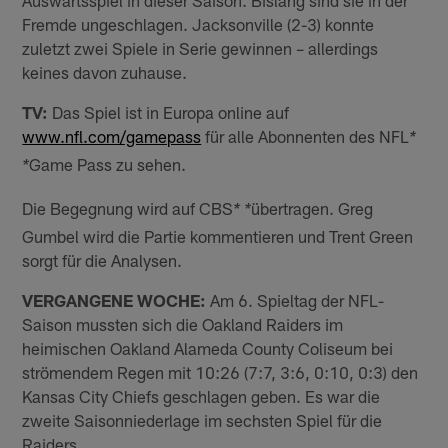
Auswärtsspiel in dieser Saison. Bislang sind sie in der
Fremde ungeschlagen. Jacksonville (2-3) konnte
zuletzt zwei Spiele in Serie gewinnen – allerdings
keines davon zuhause.
TV:
Das Spiel ist in Europa online auf
www.nfl.com/gamepass
für alle Abonnenten des NFL
*
Game Pass zu sehen.
*
Die Begegnung wird auf CBS
übertragen. Greg
* *
Gumbel wird die Partie kommentieren und Trent Green
sorgt für die Analysen.
VERGANGENE WOCHE:
Am 6. Spieltag der NFL-
Saison mussten sich die Oakland Raiders im
heimischen Oakland Alameda County Coliseum bei
strömendem Regen mit 10:26 (7:7, 3:6, 0:10, 0:3) den
Kansas City Chiefs geschlagen geben. Es war die
zweite Saisonniederlage im sechsten Spiel für die
Raiders.