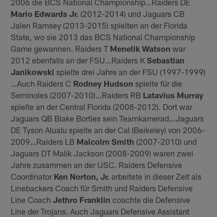
2006 die BCS National Championship…Raiders DE
Mario Edwards Jr.
(2012-2014) und Jaguars CB
Jalen Ramsey (2013-2015) spielten an der Florida
State, wo sie 2013 das BCS National Championship
Game gewannen. Raiders T
Menelik Watson
war
2012 ebenfalls an der FSU…Raiders K
Sebastian
Janikowski
spielte drei Jahre an der FSU (1997-1999)
…Auch Raiders C
Rodney Hudson
spielte für die
Seminoles (2007-2010)…Raiders RB
Latavius Murray
spielte an der Central Florida (2008-2012). Dort war
Jaguars QB Blake Bortles sein Teamkamerad…Jaguars
DE Tyson Alualu spielte an der Cal (Berkeley) von 2006-
2009…Raiders LB
Malcolm Smith
(2007-2010) und
Jaguars DT Malik Jackson (2008-2009) waren zwei
Jahre zusammen an der USC. Raiders Defensive
Coordinator
Ken Norton, Jr.
arbeitete in dieser Zeit als
Linebackers Coach für Smith und Raiders Defensive
Line Coach
Jethro Franklin
coachte die Defensive
Line der Trojans. Auch Jaguars Defensive Assistant