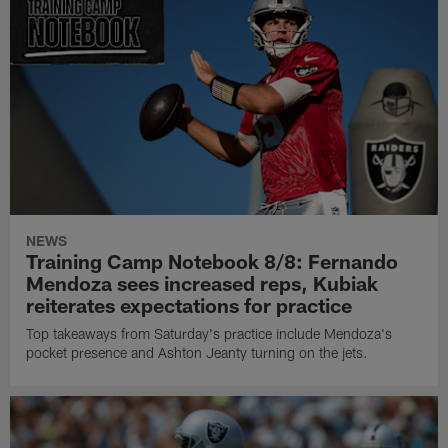
NEWS
Training Camp Notebook 8/8: Fernando
Mendoza sees increased reps, Kubiak
reiterates expectations for practice
Top takeaways from Saturday's practice include Mendoza's
pocket presence and Ashton Jeanty turning on the jets.