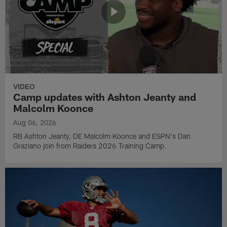
VIDEO
Camp updates with Ashton Jeanty and
Malcolm Koonce
Aug 06, 2026
RB Ashton Jeanty, DE Malcolm Koonce and ESPN's Dan
Graziano join from Raiders 2026 Training Camp.