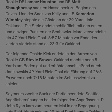
Rookie DE
Lamarr Houston
und DE
Matt
Shaughnessy
sackten Hasselbeck zu Beginn des
Drives. Und der Sack von Kelly und LB
Kamerion
Wimbley
stoppte die Gäste an der 29-Yard Linie
Oaklands. Die Serie endete schließlich mit den ersten
und einzigen Punkten der Seahawks. Mare verwandelte
ein 47-Yard Field Goal. 8:57 Minuten vor Ende des
vierten Viertels stand es 23:3 für Oakland.
Der folgende Onside Kick endete in den Armen von
Rookie CB
Stevie Brown
. Oakland machte noch 5
Yards am Boden gut und erhöhte anschließend durch
Janikowskis 49-Yard Field Goal die Führung auf 26:3.
Es waren noch 7:18 Minuten im Schlussviertel zu
spielen.
Seymours zweiter Sack der Partie beendete Seattles
Angriffsbemühungen bei der folgenden Angriffsserie. P
John Ryan kam zum neunten Mal in der Begegnung
aufs Feld. Nach seinem 29-Yard Punt begann Oakland