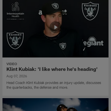
VIDEO
Klint Kubiak: 'I like where he's heading'
Aug 07, 2026
Head Coach Klint Kubiak provides an injury update, discusses
the quarterbacks, the defense and more.