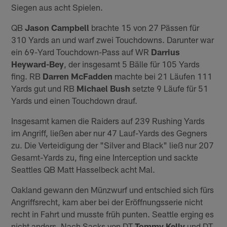
Siegen aus acht Spielen.
QB
Jason Campbell
brachte 15 von 27 Pässen für
310 Yards an und warf zwei Touchdowns. Darunter war
ein 69-Yard Touchdown-Pass auf WR
Darrius
Heyward-Bey
, der insgesamt 5 Bälle für 105 Yards
fing. RB
Darren McFadden
machte bei 21 Läufen 111
Yards gut und RB
Michael Bush
setzte 9 Läufe für 51
Yards und einen Touchdown drauf.
Insgesamt kamen die Raiders auf 239 Rushing Yards
im Angriff, ließen aber nur 47 Lauf-Yards des Gegners
zu. Die Verteidigung der "Silver and Black" ließ nur 207
Gesamt-Yards zu, fing eine Interception und sackte
Seattles QB Matt Hasselbeck acht Mal.
Oakland gewann den Münzwurf und entschied sich fürs
Angriffsrecht, kam aber bei der Eröffnungsserie nicht
recht in Fahrt und musste früh punten. Seattle erging es
nicht anders. Nach Sacks von DT
Tommy Kelly
und DT