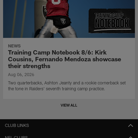
NEWS
Training Camp Notebook 8/6: Kirk
Cousins, Fernando Mendoza showcase
their strengths
Aug 06, 2026
Two quarterbacks, Ashton Jeanty and a rookie cornerback set
the tone in Raiders' seventh training camp practice.
VIEW ALL
CLUB LINKS
NFL CLUBS