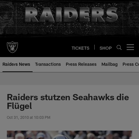
Skip
to
main
content
TICKETS
SHOP
Open menu button
Raiders News
Transactions
Press Releases
Mailbag
Press C
Raiders stutzen Seahawks die
Flügel
Oct 31, 2010 at 10:03 PM