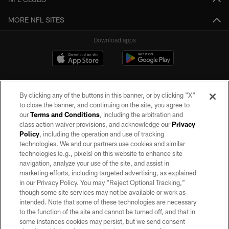
MORE NFL SITES
Download apps
By clicking any of the buttons in this banner, or by clicking "X"
to close the banner, and continuing on the site, you agree to
our
Terms and Conditions
, including the arbitration and
class action waiver provisions, and acknowledge our
Privacy
Policy
, including the operation and use of tracking
©2026 by the Las Vegas Raiders. All rights reserved. No portion of this site
may be reproduced without the express written permission of the Las Vegas
technologies. We and our partners use cookies and similar
Raiders.
technologies (e.g., pixels) on this website to enhance site
navigation, analyze your use of the site, and assist in
PRIVACY POLICY
marketing efforts, including targeted advertising, as explained
in our Privacy Policy. You may “Reject Optional Tracking,”
TERMS OF SERVICE
though some site services may not be available or work as
intended. Note that some of these technologies are necessary
ACCESSIBILITY
to the function of the site and cannot be turned off, and that in
AD CHOICES
some instances cookies may persist, but we send consent