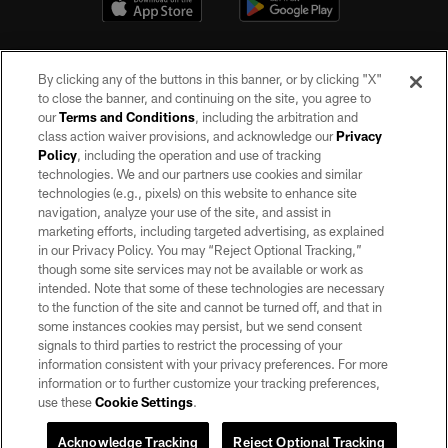
By clicking any of the buttons in this banner, or by clicking "X"
to close the banner, and continuing on the site, you agree to
our
Terms and Conditions
, including the arbitration and
class action waiver provisions, and acknowledge our
Privacy
Policy
, including the operation and use of tracking
©2026 by the Las Vegas Raiders. All rights reserved. No portion of this site
may be reproduced without the express written permission of the Las Vegas
technologies. We and our partners use cookies and similar
Raiders.
technologies (e.g., pixels) on this website to enhance site
navigation, analyze your use of the site, and assist in
PRIVACY POLICY
marketing efforts, including targeted advertising, as explained
in our Privacy Policy. You may “Reject Optional Tracking,”
TERMS OF SERVICE
though some site services may not be available or work as
intended. Note that some of these technologies are necessary
ACCESSIBILITY
to the function of the site and cannot be turned off, and that in
AD CHOICES
some instances cookies may persist, but we send consent
signals to third parties to restrict the processing of your
YOUR PRIVACY CHOICES
information consistent with your privacy preferences. For more
information or to further customize your tracking preferences,
COOKIE SETTINGS
use these
Cookie Settings
.
PREFERENCE CENTER
Acknowledge Tracking
Reject Optional Tracking