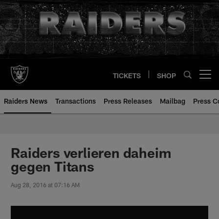
Skip
to
main
content
TICKETS
SHOP
Open menu button
Raiders News
Transactions
Press Releases
Mailbag
Press C
Raiders verlieren daheim
gegen Titans
Aug 28, 2016 at 07:16 AM