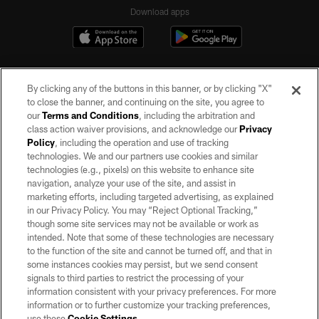
Download apps
By clicking any of the buttons in this banner, or by clicking "X"
to close the banner, and continuing on the site, you agree to
our
Terms and Conditions
, including the arbitration and
class action waiver provisions, and acknowledge our
Privacy
Policy
, including the operation and use of tracking
©2026 by the Las Vegas Raiders. All rights reserved. No portion of this site
may be reproduced without the express written permission of the Las Vegas
technologies. We and our partners use cookies and similar
Raiders.
technologies (e.g., pixels) on this website to enhance site
navigation, analyze your use of the site, and assist in
PRIVACY POLICY
marketing efforts, including targeted advertising, as explained
in our Privacy Policy. You may “Reject Optional Tracking,”
TERMS OF SERVICE
though some site services may not be available or work as
intended. Note that some of these technologies are necessary
ACCESSIBILITY
to the function of the site and cannot be turned off, and that in
AD CHOICES
some instances cookies may persist, but we send consent
signals to third parties to restrict the processing of your
YOUR PRIVACY CHOICES
information consistent with your privacy preferences. For more
information or to further customize your tracking preferences,
COOKIE SETTINGS
use these
Cookie Settings
.