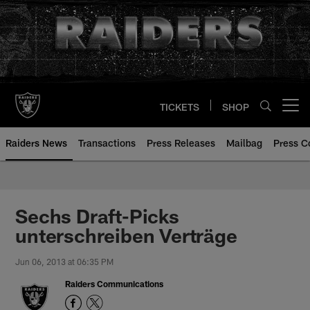
Skip
to
main
content
TICKETS
SHOP
Open menu button
Raiders News
Transactions
Press Releases
Mailbag
Press C
Sechs Draft-Picks
unterschreiben Verträge
Jun 06, 2013 at 06:35 PM
Raiders Communications