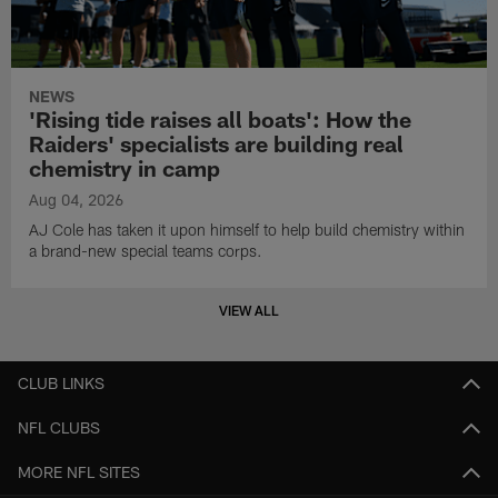
NEWS
'Rising tide raises all boats': How the
Raiders' specialists are building real
chemistry in camp
Aug 04, 2026
AJ Cole has taken it upon himself to help build chemistry within
a brand-new special teams corps.
VIEW ALL
CLUB LINKS
NFL CLUBS
MORE NFL SITES