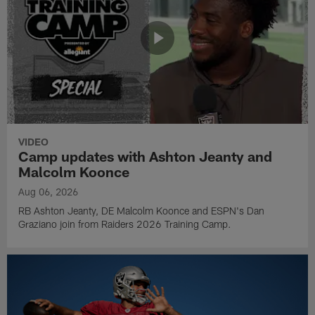
VIDEO
Camp updates with Ashton Jeanty and
Malcolm Koonce
Aug 06, 2026
RB Ashton Jeanty, DE Malcolm Koonce and ESPN's Dan
Graziano join from Raiders 2026 Training Camp.