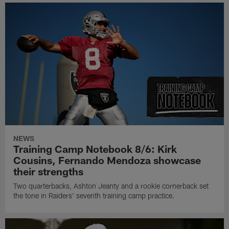
NEWS
Training Camp Notebook 8/6: Kirk
Cousins, Fernando Mendoza showcase
their strengths
Two quarterbacks, Ashton Jeanty and a rookie cornerback set
the tone in Raiders' seventh training camp practice.