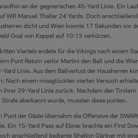
raufhin an der gegnerischen 45-Yard Linie. Ein La
auf WR Manuel Thaller 24 Yards. Doch anschließend
usherren dicht und Wien konnte 17 Sekunden vor der
ield Goal von Kappel auf 10:13 verkürzen.
dritten Viertels endete für die Vikings nach einem S
im Punt Return verlor Martini den Ball und die Wi
-Yard Linie. Aus dem Ballverlust der Hausherren k
en: Nach einem missglückten vierten Versuch erhie
 ihrer 39-Yard Linie zurück. Nachdem den Tiroler
 Strafe aberkannt wurde, mussten diese punten.
n Punt der Gäste übernahm die Offensive der SWA
e. Ein 15-Yard Pass auf Ebner brachte ein First Dow
 Doch anschließend bediente Shelton Gärtner mit ei