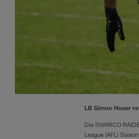
LB Simon Hoser re
Die SWARCO RAIDERS 
League (AFL) Saison