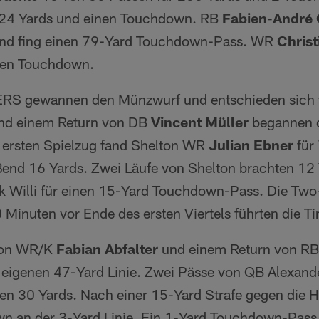
 24 Yards und einen Touchdown. RB
Fabien-André 
 und fing einen 79-Yard Touchdown-Pass. WR
Christ
inen Touchdown.
 gewannen den Münzwurf und entschieden sich fü
nd einem Return von DB
Vincent Müller
begannen d
im ersten Spielzug fand Shelton WR
Julian Ebner
für
ßend 16 Yards. Zwei Läufe von Shelton brachten 12 
k Willi für einen 15-Yard Touchdown-Pass. Die Two
Minuten vor Ende des ersten Viertels führten die Tir
von WR/K
Fabian Abfalter
und einem Return von RB 
 eigenen 47-Yard Linie. Zwei Pässe von QB Alexand
ten 30 Yards. Nach einer 15-Yard Strafe gegen die H
own an der 3-Yard Linie. Ein 1-Yard Touchdown-Pas