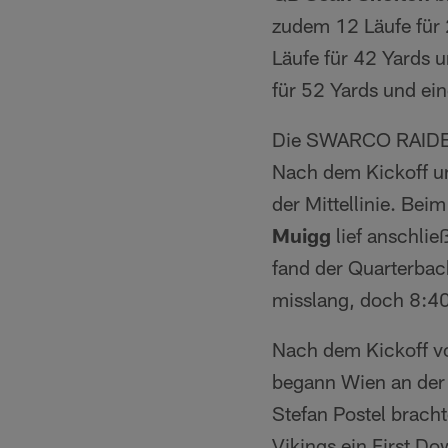
zudem 12 Läufe für
Läufe für 42 Yards
für 52 Yards und e
Die SWARCO RAIDERS
Nach dem Kickoff u
der Mittellinie. Be
Muigg
lief anschlie
fand der Quarterbac
misslang, doch 8:40 
Nach dem Kickoff 
begann Wien an der
Stefan Postel brach
Vikings ein First D