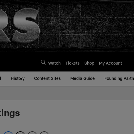
Watch
Tickets
Shop
My Account
l
History
Content Sites
Media Guide
Founding Partn
ings