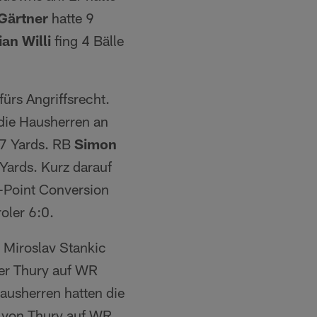
Gärtner
hatte 9
ian Willi
fing 4 Bälle
rs Angriffsrecht.
ie Hausherren an
 7 Yards. RB
Simon
Yards. Kurz darauf
-Point Conversion
oler 6:0.
Miroslav Stankic
er Thury auf WR
ausherren hatten die
s von Thury auf WR