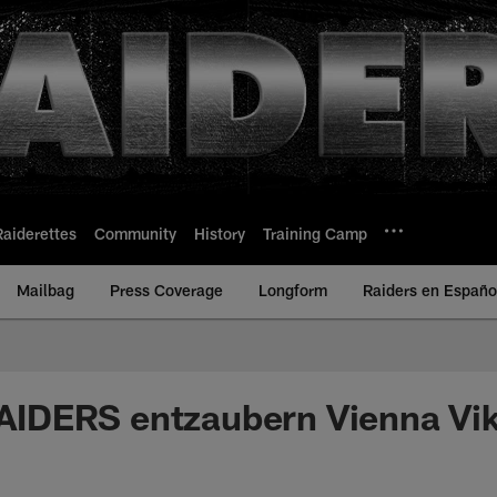
Raiderettes
Community
History
Training Camp
Mailbag
Press Coverage
Longform
Raiders en Españo
DERS entzaubern Vienna Vik