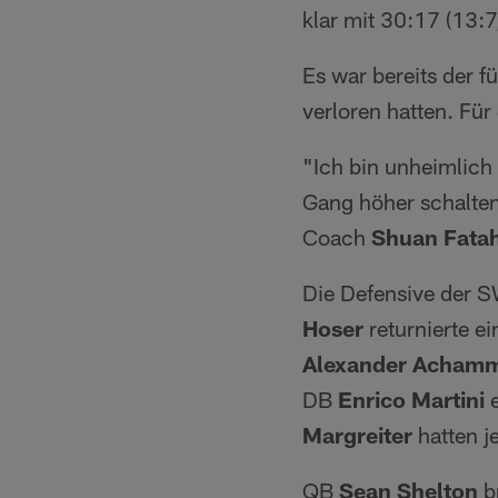
klar mit 30:17 (13:7
Es war bereits der fü
verloren hatten. Für
"Ich bin unheimlich
Gang höher schalte
Coach
Shuan Fata
Die Defensive der 
Hoser
returnierte 
Alexander Acham
DB
Enrico Martini
e
Margreiter
hatten j
QB
Sean Shelton
b