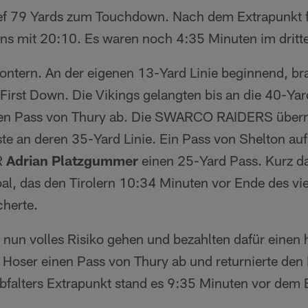
ef 79 Yards zum Touchdown. Nach dem Extrapunkt f
ns mit 20:10. Es waren noch 4:35 Minuten im dritten
ontern. An der eigenen 13-Yard Linie beginnend, br
irst Down. Die Vikings gelangten bis an die 40-Yard 
inen Pass von Thury ab. Die SWARCO RAIDERS über
ste an deren 35-Yard Linie. Ein Pass von Shelton au
R
Adrian Platzgummer
einen 25-Yard Pass. Kurz dar
al, das den Tirolern 10:34 Minuten vor Ende des vier
herte.
 nun volles Risiko gehen und bezahlten dafür einen
g Hoser einen Pass von Thury ab und returnierte den
falters Extrapunkt stand es 9:35 Minuten vor dem