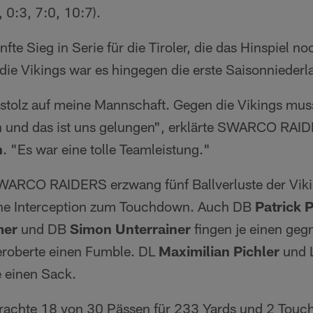
, 0:3, 7:0, 10:7).
nfte Sieg in Serie für die Tiroler, die das Hinspiel n
 die Vikings war es hingegen die erste Saisonniederl
 stolz auf meine Mannschaft. Gegen die Vikings mu
n und das ist uns gelungen", erklärte SWARCO RAID
h
. "Es war eine tolle Teamleistung."
SWARCO RAIDERS erzwang fünf Ballverluste der Vik
eine Interception zum Touchdown. Auch DB
Patrick P
mer
und DB
Simon Unterrainer
fingen je einen geg
roberte einen Fumble. DL
Maximilian Pichler
und 
e einen Sack.
rachte 18 von 30 Pässen für 233 Yards und 2 Touch