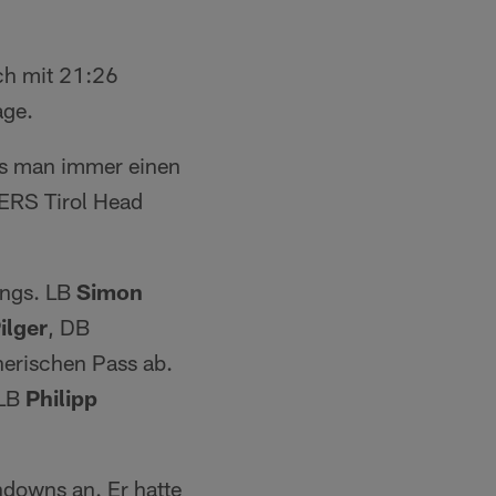
och mit 21:26
age.
ss man immer einen
ERS Tirol Head
ings. LB
Simon
ilger
, DB
nerischen Pass ab.
LB
Philipp
downs an. Er hatte