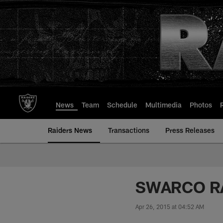
Skip
to
main
content
News
Team
Schedule
Multimedia
Photos
Raiders News
Transactions
Press Releases
SWARCO RAI
Apr 26, 2015 at 04:52 AM