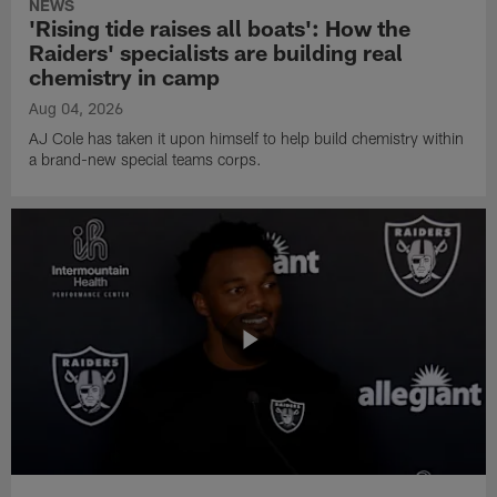
NEWS
'Rising tide raises all boats': How the
Raiders' specialists are building real
chemistry in camp
Aug 04, 2026
AJ Cole has taken it upon himself to help build chemistry within
a brand-new special teams corps.