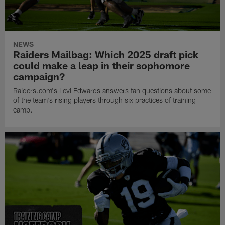
NEWS
Raiders Mailbag: Which 2025 draft pick
could make a leap in their sophomore
campaign?
Raiders.com's Levi Edwards answers fan questions about some
of the team's rising players through six practices of training
camp.