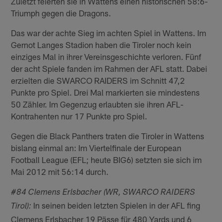
Zuletzt feierten sie in Wattens einen historischen 58:6-
Triumph gegen die Dragons.
Das war der achte Sieg im achten Spiel in Wattens. Im
Gernot Langes Stadion haben die Tiroler noch kein
einziges Mal in ihrer Vereinsgeschichte verloren. Fünf
der acht Spiele fanden im Rahmen der AFL statt. Dabei
erzielten die SWARCO RAIDERS im Schnitt 47,2
Punkte pro Spiel. Drei Mal markierten sie mindestens
50 Zähler. Im Gegenzug erlaubten sie ihren AFL-
Kontrahenten nur 17 Punkte pro Spiel.
Gegen die Black Panthers traten die Tiroler in Wattens
bislang einmal an: Im Viertelfinale der European
Football League (EFL; heute BIG6) setzten sie sich im
Mai 2012 mit 56:14 durch.
#84 Clemens Erlsbacher (WR, SWARCO RAIDERS
In seinen beiden letzten Spielen in der AFL fing
Tirol):
Clemens Erlsbacher 19 Pässe für 480 Yards und 6