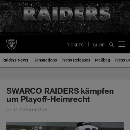
Skip
to
main
content
TICKETS
SHOP
Open menu button
Raiders News
Transactions
Press Releases
Mailbag
Press C
SWARCO RAIDERS kämpfen
um Playoff-Heimrecht
Jun 13, 2015 at 01:26 AM