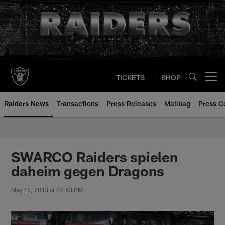
Skip
to
main
content
TICKETS
SHOP
Open menu button
Raiders News
Transactions
Press Releases
Mailbag
Press C
SWARCO Raiders spielen
daheim gegen Dragons
May 15, 2013 at 07:43 PM