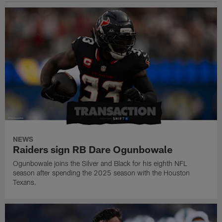
NEWS
Raiders sign RB Dare Ogunbowale
Ogunbowale joins the Silver and Black for his eighth NFL
season after spending the 2025 season with the Houston
Texans.