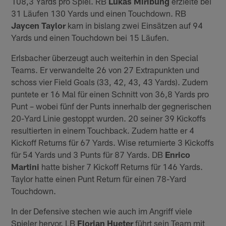
108,3 Yards pro Spiel. RB
Lukas
Miribung
erzielte bei
31 Läufen 130 Yards und einen Touchdown. RB
Jaycen
Taylor
kam in bislang zwei Einsätzen auf 94
Yards und einen Touchdown bei 15 Läufen.
Erlsbacher überzeugt auch weiterhin in den Special
Teams. Er verwandelte 26 von 27 Extrapunkten und
schoss vier Field Goals (33, 42, 43, 43 Yards). Zudem
puntete er 16 Mal für einen Schnitt von 36,8 Yards pro
Punt – wobei fünf der Punts innerhalb der gegnerischen
20-Yard Linie gestoppt wurden. 20 seiner 39 Kickoffs
resultierten in einem Touchback. Zudem hatte er 4
Kickoff Returns für 67 Yards. Wise returnierte 3 Kickoffs
für 54 Yards und 3 Punts für 87 Yards. DB
Enrico
Martini
hatte bisher 7 Kickoff Returns für 146 Yards.
Taylor hatte einen Punt Return für einen 78-Yard
Touchdown.
In der Defensive stechen wie auch im Angriff viele
Spieler hervor. LB
Florian Hueter
führt sein Team mit