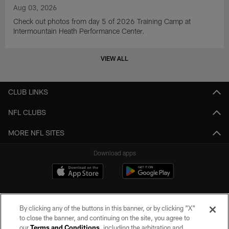
Aug 03, 2026
Check out photos from day 5 of 2026 Training Camp at
Intermountain Heath Performance Center.
VIEW ALL
CLUB LINKS
NFL CLUBS
MORE NFL SITES
Download apps
By clicking any of the buttons in this banner, or by clicking "X"
to close the banner, and continuing on the site, you agree to
our
Terms and Conditions
, including the arbitration and