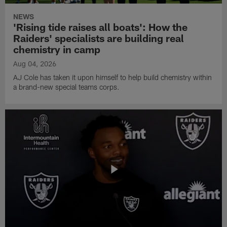
NEWS
'Rising tide raises all boats': How the
Raiders' specialists are building real
chemistry in camp
Aug 04, 2026
AJ Cole has taken it upon himself to help build chemistry within
a brand-new special teams corps.