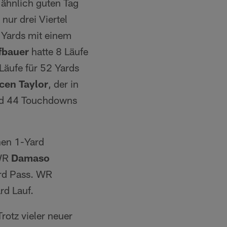
 ähnlich guten Tag
nur drei Viertel
 Yards mit einem
fbauer
hatte 8 Läufe
Läufe für 52 Yards
cen Taylor
, der in
und 44 Touchdowns
nen 1-Yard
 WR
Damaso
rd Pass. WR
rd Lauf.
rotz vieler neuer