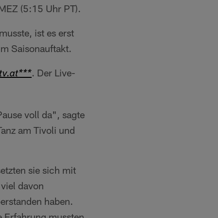
 MEZ (5:15 Uhr PT).
sste, ist es erst
um Saisonauftakt.
. Der Live-
v.at***
Pause voll da", sagte
Tanz am Tivoli und
etzten sie sich mit
viel davon
berstanden haben.
se Erfahrung mussten