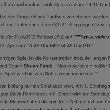
koff im Innsbrucker Tivoli Stadion ist um 14:15 Uhr
bei den Prague Black Panthers verschoben werden mu
iel der Tiroler nach ihrem 31:21-Sieg gegen Graz z
iele der SWARCO Raiders LIVE auf *
***www.raiderst
13. April um 13:45 Uhr MEZ (4:45 Uhr PT).*
htigen Spiel ist die Konzentration trotz der langen 
ead Coach
Shuan Fatah
. "Uns erwartet ein heißer 
das Spiel wird bis zum Schluss spannend sein."
en bislang nur ein Spiel absolviert. Am 1. Spieltag s
ague Black Panthers durch. Somit wird am Samstag 
eide Mannschaften die spielfreie Zeit genutzt und ü
itzenspiel wird jeder Fehler knallhart bestraft. Die