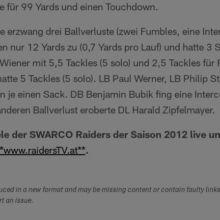
se für 99 Yards und einen Touchdown.
 erzwang drei Ballverluste (zwei Fumbles, eine Inter
n nur 12 Yards zu (0,7 Yards pro Lauf) und hatte 3 
e Wiener mit 5,5 Tackles (5 solo) und 2,5 Tackles fü
 hatte 5 Tackles (5 solo). LB Paul Werner, LB Philip S
n je einen Sack. DB Benjamin Bubik fing eine Interc
nderen Ballverlust eroberte DL Harald Zipfelmayer.
ele der SWARCO Raiders der Saison 2012 live un
**www.raidersTV.at**
.
duced in a new format and may be missing content or contain faulty link
ort an issue.