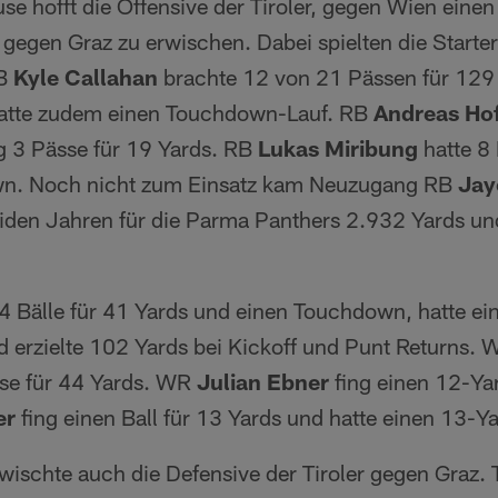
e hofft die Offensive der Tiroler, gegen Wien einen
gegen Graz zu erwischen. Dabei spielten die Starter 
QB
Kyle Callahan
brachte 12 von 21 Pässen für 129
atte zudem einen Touchdown-Lauf. RB
Andreas Ho
ng 3 Pässe für 19 Yards. RB
Lukas Miribung
hatte 8 
wn. Noch nicht zum Einsatz kam Neuzugang RB
Jay
iden Jahren für die Parma Panthers 2.932 Yards 
4 Bälle für 41 Yards und einen Touchdown, hatte ei
erzielte 102 Yards bei Kickoff und Punt Returns.
sse für 44 Yards. WR
Julian Ebner
fing einen 12-Ya
er
fing einen Ball für 13 Yards und hatte einen 13-Ya
wischte auch die Defensive der Tiroler gegen Graz. T