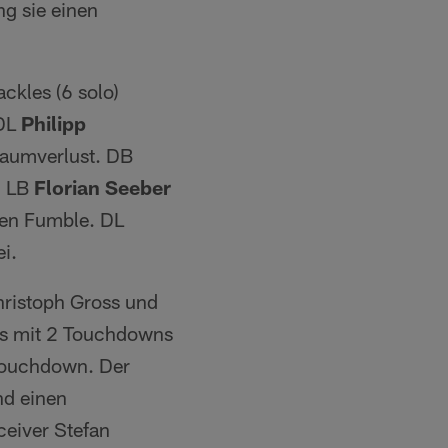
g sie einen
ackles (6 solo)
 DL
Philipp
 Raumverlust. DB
. LB
Florian Seeber
inen Fumble. DL
i.
hristoph Gross und
ds mit 2 Touchdowns
 Touchdown. Der
nd einen
eiver Stefan