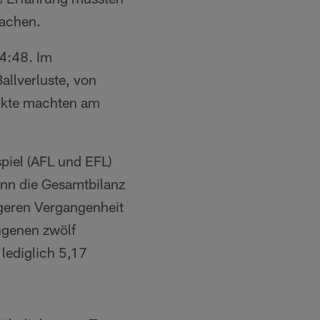
machen.
34:48. Im
Ballverluste, von
unkte machten am
piel (AFL und EFL)
enn die Gesamtbilanz
ngeren Vergangenheit
ngenen zwölf
 lediglich 5,17