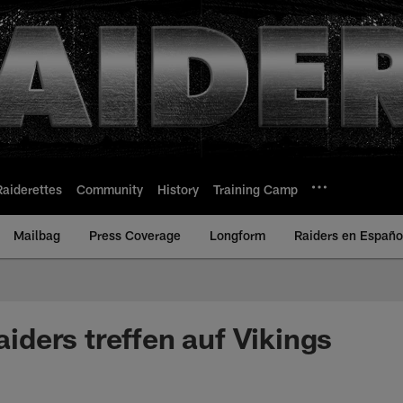
Raiderettes
Community
History
Training Camp
Mailbag
Press Coverage
Longform
Raiders en Españo
ders treffen auf Vikings