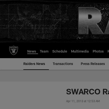
Skip
to
main
content
News
Team
Schedule
Multimedia
Photos
Raiders News
Transactions
Press Releases
SWARCO Rai
Apr 11, 2013 at 12:53 AM