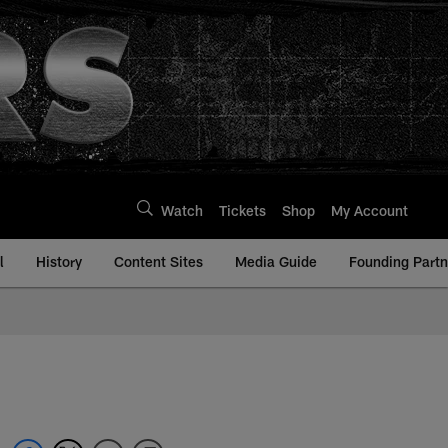
Watch
Tickets
Shop
My Account
l
History
Content Sites
Media Guide
Founding Partn