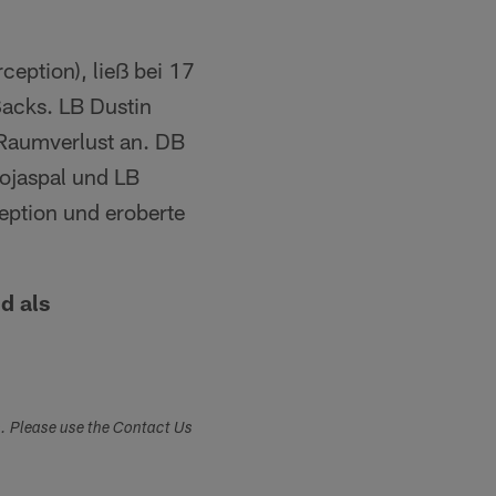
ception), ließ bei 17
Sacks. LB Dustin
r Raumverlust an. DB
tojaspal und LB
eption und eroberte
d als
s. Please use the Contact Us