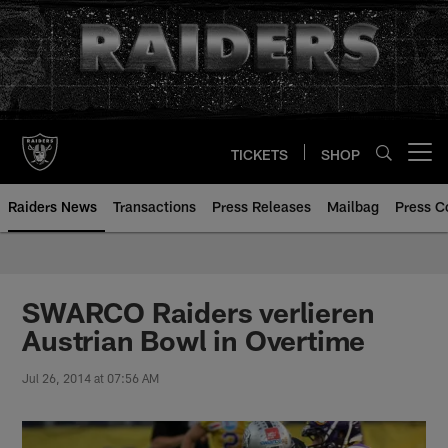
Skip
to
main
content
TICKETS
SHOP
Open menu button
Raiders News
Transactions
Press Releases
Mailbag
Press C
SWARCO Raiders verlieren
Austrian Bowl in Overtime
Jul 26, 2014 at 07:56 AM