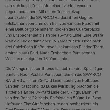
sah sich kurze Zeit später einem vierten Versuch
gegenüberstehen. Mit einem Trickspielzug
überraschten die SWARCO Raiders ihren Gegner.
Erlsbacher übernahm den Ball von van den Raadt mit
einer Ballübergabe hinterm Rücken des Quarterbacks
und Erlsbacher lief bis an die 15-Yard Linie. Eine Strafe
warf die Tiroler dann aber 15 Yards zurück. Doch nach
drei Spielzügen für Raumverlust kam das Punting Team
erstmals aufs Feld. Nach Erlsbachers Punt begann
Wien an der eigenen 13-Yard Linie.
Die Vikings mussten ihrerseits nach nur drei Spielzügen
punten. Nach Postels Punt übernahmen die SWARCO
RAIDERS an ihrer 35-Yard Linie. Läufe von Hofbauer,
van den Raadt und RB
Lukas Miribung
brachten die
Tiroler bis an die 39-Yard Linie der Vikings. Dann lief
van den Raadt 22 Yards. Es folgte ein 5 Yard-Lauf von
Hofbauer. Eine Strafe schenkte den Innsbruckern ein
First Down an der 7-Yard Linie. Doch dann verlor