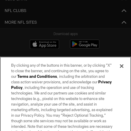
NFL CLUBS
MORE NFL SITES
Download apps
By clicking any of the buttons in this banner, or by clicking "X"
to close the banner, and continuing on the site, you agree to
our
Terms and Conditions
, including the arbitration and
class action waiver provisions, and acknowledge our
Privacy
Policy
, including the operation and use of tracking
©2026 by the Las Vegas Raiders. All rights reserved. No portion of this site
may be reproduced without the express written permission of the Las Vegas
technologies. We and our partners use cookies and similar
Raiders.
technologies (e.g., pixels) on this website to enhance site
navigation, analyze your use of the site, and assist in
PRIVACY POLICY
marketing efforts, including targeted advertising, as explained
in our Privacy Policy. You may “Reject Optional Tracking,”
TERMS OF SERVICE
though some site services may not be available or work as
intended. Note that some of these technologies are necessary
ACCESSIBILITY