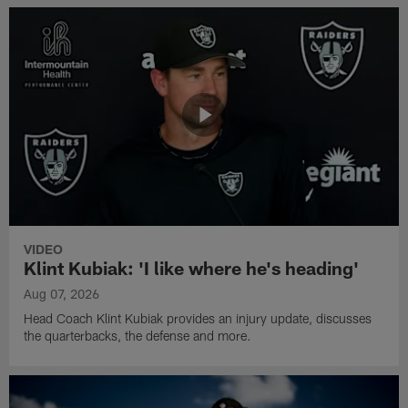
VIDEO
Klint Kubiak: 'I like where he's heading'
Aug 07, 2026
Head Coach Klint Kubiak provides an injury update, discusses
the quarterbacks, the defense and more.