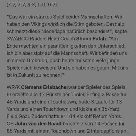
(7:7, 7:7, 3:3, 0:0, 0:7).
"Das war ein starkes Spiel beider Mannschaften. Wir
haben den Vikings wirklich die Stirn geboten. Deshalb
schmerzt diese Niederlage natürlich besonders", sagte
SWARCO Raiders Head Coach
Shuan Fatah
. "Am
Ende machten ein paar Kleinigkeiten den Unterschied.
Ich bin aber stolz auf die Mannschaft. Wir befinden uns
in einem Umbruch, auch heute mussten viele junge
Spieler sich beweisen. Und sie haben es getan. Mit uns
ist in Zukunft zu rechnen!"
WR/K
Clemens Erlsbacher
war der Spieler des Spiels.
Er erzielte alle 17 Punkte der Tiroler. Er fing 3 Pässe für
46 Yards und einen Touchdown, hatte 3 Läufe für 13
Yards und einen Touchdown und kickte ein 36-Yard
Field Goal. Zudem hatte er 104 Kickoff Return Yards.
QB
John van den Raadt
brachte 7 von 14 Pässen für
85 Yards mit einem Touchdown und 2 Interceptions an.