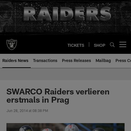
Skip
to
main
content
TICKETS
SHOP
Open menu button
Raiders News
Transactions
Press Releases
Mailbag
Press C
SWARCO Raiders verlieren
erstmals in Prag
Jun 28, 2014 at 08:38 PM