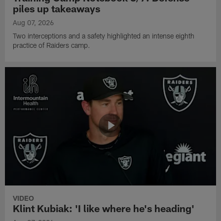
piles up takeaways
Aug 07, 2026
Two interceptions and a safety highlighted an intense eighth
practice of Raiders camp.
VIDEO
Klint Kubiak: 'I like where he's heading'