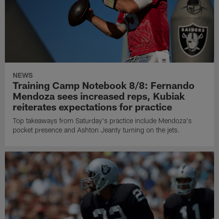
NEWS
Training Camp Notebook 8/8: Fernando
Mendoza sees increased reps, Kubiak
reiterates expectations for practice
Top takeaways from Saturday's practice include Mendoza's
pocket presence and Ashton Jeanty turning on the jets.