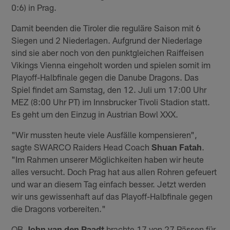
0:6) in Prag.
Damit beenden die Tiroler die reguläre Saison mit 6
Siegen und 2 Niederlagen. Aufgrund der Niederlage
sind sie aber noch von den punktgleichen Raiffeisen
Vikings Vienna eingeholt worden und spielen somit im
Playoff-Halbfinale gegen die Danube Dragons. Das
Spiel findet am Samstag, den 12. Juli um 17:00 Uhr
MEZ (8:00 Uhr PT) im Innsbrucker Tivoli Stadion statt.
Es geht um den Einzug in Austrian Bowl XXX.
"Wir mussten heute viele Ausfälle kompensieren",
sagte SWARCO Raiders Head Coach
Shuan Fatah
.
"Im Rahmen unserer Möglichkeiten haben wir heute
alles versucht. Doch Prag hat aus allen Rohren gefeuert
und war an diesem Tag einfach besser. Jetzt werden
wir uns gewissenhaft auf das Playoff-Halbfinale gegen
die Dragons vorbereiten."
QB
John van den Raadt
brachte 17 von 27 Pässen für