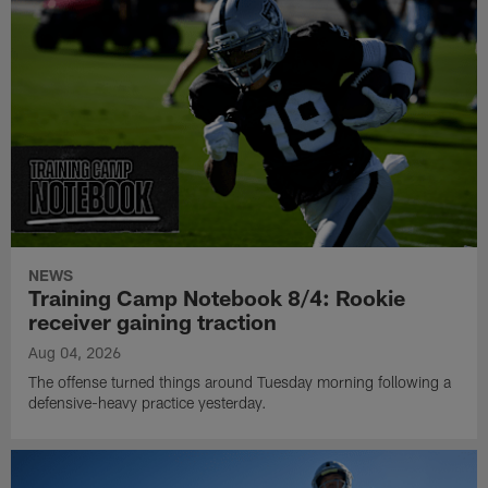
NEWS
Training Camp Notebook 8/4: Rookie
receiver gaining traction
Aug 04, 2026
The offense turned things around Tuesday morning following a
defensive-heavy practice yesterday.