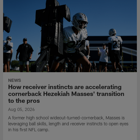
NEWS
How receiver instincts are accelerating
cornerback Hezekiah Masses' transition
to the pros
Aug 05, 2026
A former high school wideout-turned-cornerback, Masses is
leveraging ball skills, length and receiver instincts to open eyes
in his first NFL camp.