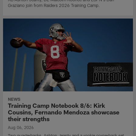
Graziano join from Raiders 2026 Training Camp.
NEWS
Training Camp Notebook 8/6: Kirk
Cousins, Fernando Mendoza showcase
their strengths
Aug 06, 2026
Two quarterbacks, Ashton Jeanty and a rookie cornerback set