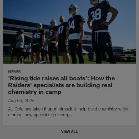
NEWS
'Rising tide raises all boats': How the
Raiders' specialists are building real
chemistry in camp
Aug 04, 2026
AJ Cole has taken it upon himself to help build chemistry within
a brand-new special teams corps.
VIEW ALL