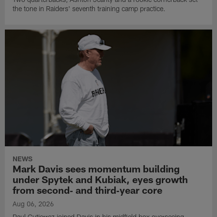
the tone in Raiders' seventh training camp practice.
NEWS
Mark Davis sees momentum building
under Spytek and Kubiak, eyes growth
from second‑ and third‑year core
Aug 06, 2026
Paul Gutierrez joined Davis in his midfield box overseeing