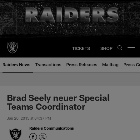
Skip
to
main
content
TICKETS
SHOP
Open menu button
Raiders News
Transactions
Press Releases
Mailbag
Press C
Brad Seely neuer Special
Teams Coordinator
Jan 20, 2015 at 04:37 PM
Raiders Communications