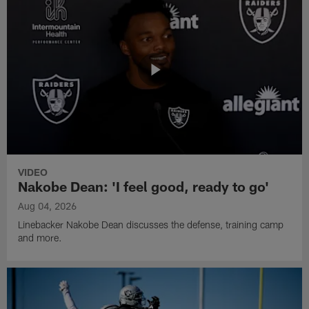
VIDEO
Nakobe Dean: 'I feel good, ready to go'
Aug 04, 2026
Linebacker Nakobe Dean discusses the defense, training camp
and more.