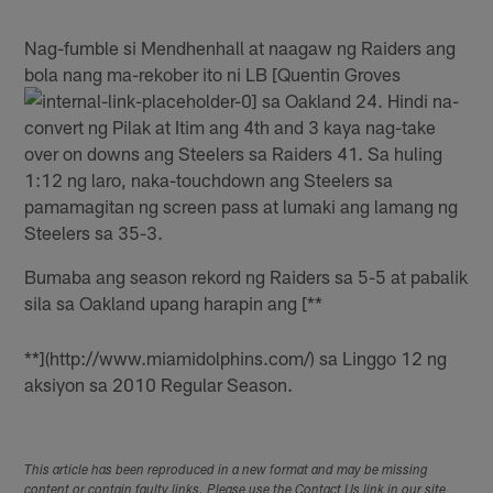
Nag-fumble si Mendhenhall at naagaw ng Raiders ang
bola nang ma-rekober ito ni LB [Quentin Groves
sa Oakland 24. Hindi na-
convert ng Pilak at Itim ang 4th and 3 kaya nag-take
over on downs ang Steelers sa Raiders 41. Sa huling
1:12 ng laro, naka-touchdown ang Steelers sa
pamamagitan ng screen pass at lumaki ang lamang ng
Steelers sa 35-3.
Bumaba ang season rekord ng Raiders sa 5-5 at pabalik
sila sa Oakland upang harapin ang [**
**](http://www.miamidolphins.com/) sa Linggo 12 ng
aksiyon sa 2010 Regular Season.
This article has been reproduced in a new format and may be missing
content or contain faulty links. Please use the Contact Us link in our site