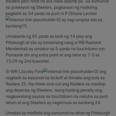
Raiders pero hindi na sila naka-abante pa. Sa sumunod
na posesyon ng Steelers, pagkaraan ng maiksing
pagbalik sa 54 yarda na punt ni P [Shane Lechler
ay nag-umpisa sila sa
kanilang15.
Umabante ng 85 yarda sa loob ng 14 play ang
Pittsburgh at sila ay lumamang nang si RB Rashard
Mendenhall ay umiskor sa 5-yarda na touchdown run.
Pumasok din ang extra point at ang iskor ay 7-3 sa
13:29 ng 2nd kuwarter.
Si WR [Jacoby Ford
ang
nagbalik sa kasunod na kickoff at ibinaba ang bola sa
Raiders 25. Na-three-and-out ang Raiders sa masikip
ang depensa ng Steelers. Isang holding penalty ang
nagpawalang saysay sa touchdown na nakuha sa punt
return at ang Steelers ay nagsimula sa kanilang 24.
Umabot sa midfield ang sumunod na drive ng Pittsburgh