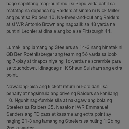
bago napilitang mag-punt muli si Sepulveda dahil sa
matatag na depensa ng Raiders at sinalo ni Nick Miller
ang punt sa Raiders 10. Na-three-and-out ang Raiders
at si WR Antonio Brown ang nagbalik sa 48 yarda na
punt ni Lechler at dinala ang bola sa Pittsburgh 44.
Lumaki ang lamang ng Steelers sa 14-3 nang hinatak ni
QB Ben Roethlisberger ang team ng 56 yarda sa loob
ng 7-play at tinapos niya ng 16-yarda na scramble para
sa touchdown. Idinagdag ni K Shaun Suisham ang extra
point.
Nawalang-bisa ang kickoff return ni Ford dahil sa
penalty at nagsimula ang drive ng Raiders sa kanilang
10. Ngunit nag-fumble sila at na-agaw ang bola ng
Steelers sa Raiders 35. Nasalo ni WR Emmanuel
Sanders ang TD pass at kasama ang extra point ay
naging 21-3 ang lamang ng Steelers sa huling 1:26 ng
2nd kuwarter.