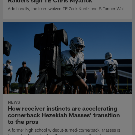
Raiders sign TE Chris Myarick
Additionally, the team waived TE Zack Kuntz and S Tanner Wall.
NEWS
How receiver instincts are accelerating
cornerback Hezekiah Masses' transition
to the pros
A former high school wideout-turned-cornerback, Masses is