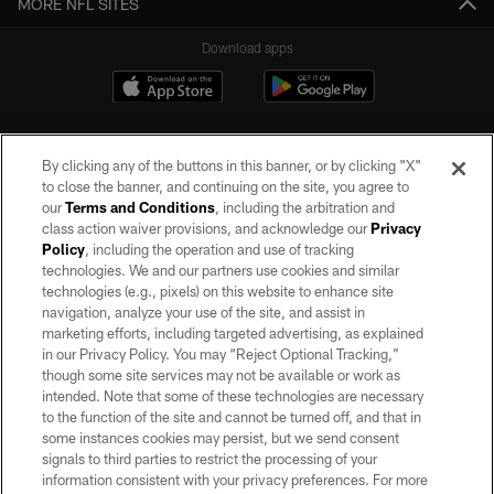
MORE NFL SITES
Download apps
By clicking any of the buttons in this banner, or by clicking "X"
to close the banner, and continuing on the site, you agree to
our
Terms and Conditions
, including the arbitration and
class action waiver provisions, and acknowledge our
Privacy
Policy
, including the operation and use of tracking
©2026 by the Las Vegas Raiders. All rights reserved. No portion of this site
may be reproduced without the express written permission of the Las Vegas
technologies. We and our partners use cookies and similar
Raiders.
technologies (e.g., pixels) on this website to enhance site
navigation, analyze your use of the site, and assist in
PRIVACY POLICY
marketing efforts, including targeted advertising, as explained
in our Privacy Policy. You may “Reject Optional Tracking,”
TERMS OF SERVICE
though some site services may not be available or work as
intended. Note that some of these technologies are necessary
ACCESSIBILITY
to the function of the site and cannot be turned off, and that in
AD CHOICES
some instances cookies may persist, but we send consent
signals to third parties to restrict the processing of your
YOUR PRIVACY CHOICES
information consistent with your privacy preferences. For more