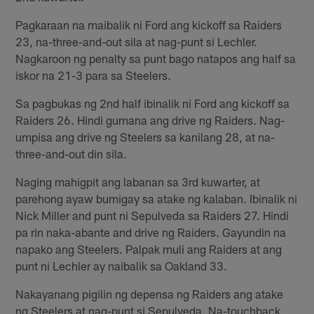
Pagkaraan na maibalik ni Ford ang kickoff sa Raiders
23, na-three-and-out sila at nag-punt si Lechler.
Nagkaroon ng penalty sa punt bago natapos ang half sa
iskor na 21-3 para sa Steelers.
Sa pagbukas ng 2nd half ibinalik ni Ford ang kickoff sa
Raiders 26. Hindi gumana ang drive ng Raiders. Nag-
umpisa ang drive ng Steelers sa kanilang 28, at na-
three-and-out din sila.
Naging mahigpit ang labanan sa 3rd kuwarter, at
parehong ayaw bumigay sa atake ng kalaban. Ibinalik ni
Nick Miller and punt ni Sepulveda sa Raiders 27. Hindi
pa rin naka-abante and drive ng Raiders. Gayundin na
napako ang Steelers. Palpak muli ang Raiders at ang
punt ni Lechler ay naibalik sa Oakland 33.
Nakayanang pigilin ng depensa ng Raiders ang atake
ng Steelers at nag-punt si Sepulveda. Na-touchback