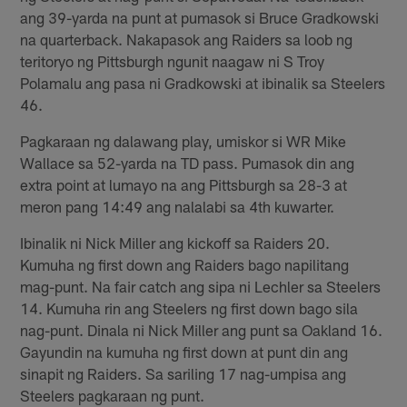
ang 39-yarda na punt at pumasok si Bruce Gradkowski
na quarterback. Nakapasok ang Raiders sa loob ng
teritoryo ng Pittsburgh ngunit naagaw ni S Troy
Polamalu ang pasa ni Gradkowski at ibinalik sa Steelers
46.
Pagkaraan ng dalawang play, umiskor si WR Mike
Wallace sa 52-yarda na TD pass. Pumasok din ang
extra point at lumayo na ang Pittsburgh sa 28-3 at
meron pang 14:49 ang nalalabi sa 4th kuwarter.
Ibinalik ni Nick Miller ang kickoff sa Raiders 20.
Kumuha ng first down ang Raiders bago napilitang
mag-punt. Na fair catch ang sipa ni Lechler sa Steelers
14. Kumuha rin ang Steelers ng first down bago sila
nag-punt. Dinala ni Nick Miller ang punt sa Oakland 16.
Gayundin na kumuha ng first down at punt din ang
sinapit ng Raiders. Sa sariling 17 nag-umpisa ang
Steelers pagkaraan ng punt.