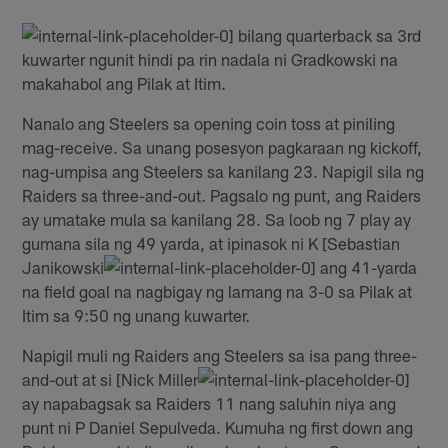
bilang quarterback sa 3rd
kuwarter ngunit hindi pa rin nadala ni Gradkowski na
makahabol ang Pilak at Itim.
Nanalo ang Steelers sa opening coin toss at piniling
mag-receive. Sa unang posesyon pagkaraan ng kickoff,
nag-umpisa ang Steelers sa kanilang 23. Napigil sila ng
Raiders sa three-and-out. Pagsalo ng punt, ang Raiders
ay umatake mula sa kanilang 28. Sa loob ng 7 play ay
gumana sila ng 49 yarda, at ipinasok ni K [Sebastian
Janikowski
ang 41-yarda
na field goal na nagbigay ng lamang na 3-0 sa Pilak at
Itim sa 9:50 ng unang kuwarter.
Napigil muli ng Raiders ang Steelers sa isa pang three-
and-out at si [Nick Miller
ay napabagsak sa Raiders 11 nang saluhin niya ang
punt ni P Daniel Sepulveda. Kumuha ng first down ang