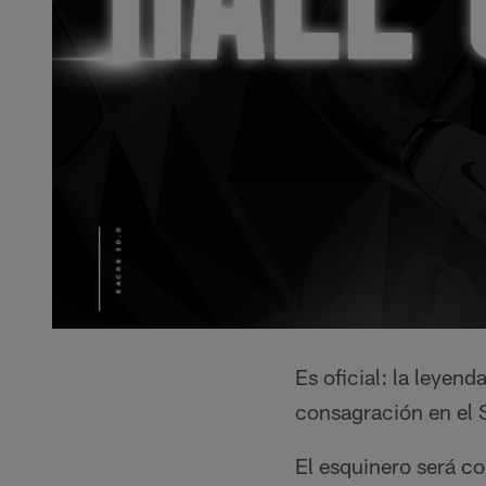
Es oficial: la leyend
consagración en el 
El esquinero será co