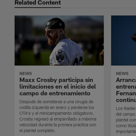
Related Content
NEWS
NEWS
Maxx Crosby participa sin
Arranc
limitaciones en el inicio del
entren
campo de entrenamiento
Ferna
contin
Después de someterse a una cirugía de
rodilla izquierda en enero y perderse los
Los Raider
OTA's y el minicampamento obligatorio,
del campo
Crosby regresó al emparrillado a máxima
plantel co
velocidad durante la primera práctica con
como titul
el plantel completo.
importante