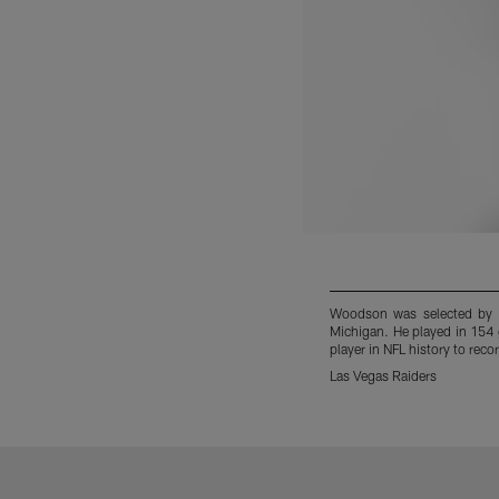
Woodson was selected by th
Michigan. He played in 154 
player in NFL history to rec
Las Vegas Raiders
Pause
Play