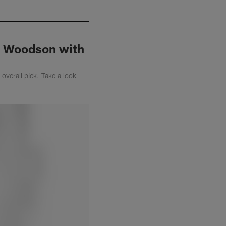
es Woodson with
overall pick. Take a look