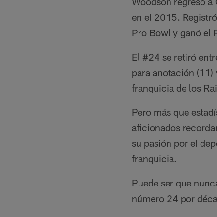
Woodson regresó a O
en el 2015. Registr
Pro Bowl y ganó el 
El #24 se retiró ent
para anotación (11)
franquicia de los Ra
Pero más que estadí
aficionados recordar
su pasión por el dep
franquicia.
Puede ser que nunca
número 24 por décad