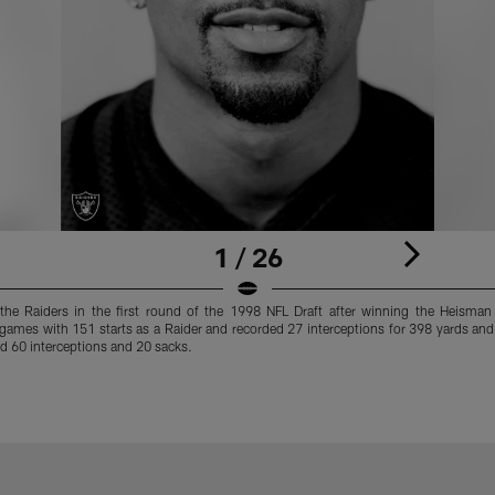
1 / 26
e Raiders in the first round of the 1998 NFL Draft after winning the Heisman 
games with 151 starts as a Raider and recorded 27 interceptions for 398 yards and
ord 60 interceptions and 20 sacks.