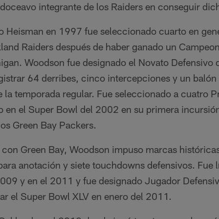
 doceavo integrante de los Raiders en conseguir dic
eo Heisman en 1997 fue seleccionado cuarto en gene
kland Raiders después de haber ganado un Campeona
igan. Woodson fue designado el Novato Defensivo d
strar 64 derribes, cinco intercepciones y un balón 
e la temporada regular. Fue seleccionado a cuatro 
go en el Super Bowl del 2002 en su primera incursió
 los Green Bay Packers.
 con Green Bay, Woodson impuso marcas históricas
para anotación y siete touchdowns defensivos. Fue lí
 2009 y en el 2011 y fue designado Jugador Defensiv
ar el Super Bowl XLV en enero del 2011.