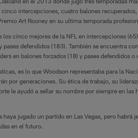
akland en el 2013 donde jugó tres temporadas más 
ó cinco intercepciones, cuatro balones recuperados,
Premio Art Rooney en su ultima temporada profesion
re los cinco mejores de la NFL en intercepciones (65
 y pases defendidos (183). También se encuentra com
iders en balones forzados (18) y pases defendidos o 
sticas, es lo que Woodson representaba para la Naci
án por generaciones. Su ética de trabajo, su liderazg
orte le ayudó a sellar su nombre por siempre en las h
 haya jugado un partido en Las Vegas, pero habrá je
as en el futuro.