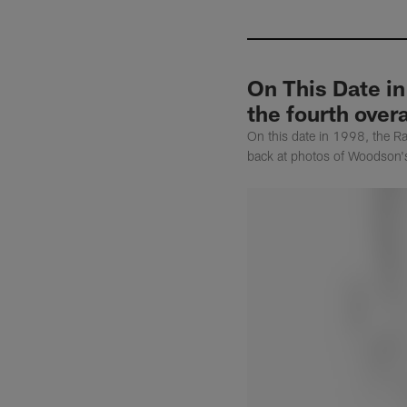
On This Date in
the fourth overa
On this date in 1998, the Ra
back at photos of Woodson's 