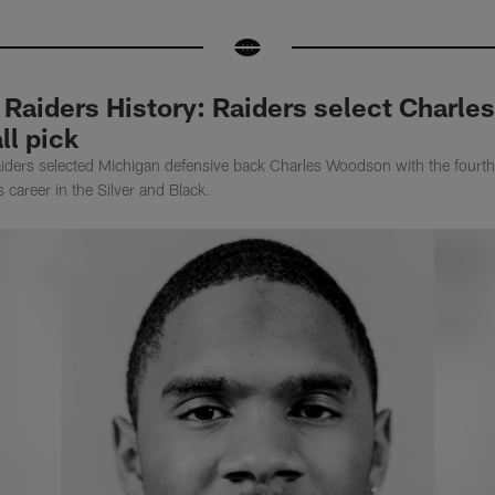
 Raiders History: Raiders select Charl
ll pick
iders selected Michigan defensive back Charles Woodson with the fourth 
career in the Silver and Black.