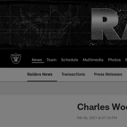
Skip
to
main
content
News
Team
Schedule
Multimedia
Photos
Raiders News
Transactions
Press Releases
Charles Wo
Feb 06, 2021 at 07:24 PM