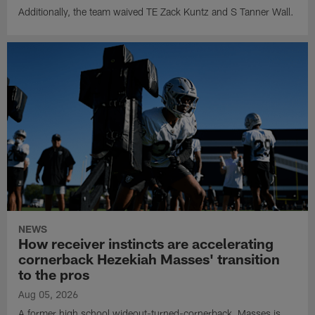
Additionally, the team waived TE Zack Kuntz and S Tanner Wall.
NEWS
How receiver instincts are accelerating
cornerback Hezekiah Masses' transition
to the pros
Aug 05, 2026
A former high school wideout-turned-cornerback, Masses is