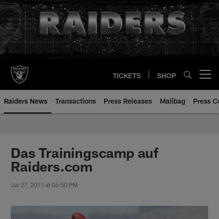
Skip
to
main
content
TICKETS
SHOP
Open menu button
Raiders News
Transactions
Press Releases
Mailbag
Press C
Das Trainingscamp auf
Raiders.com
Jul 27, 2011 at 06:50 PM