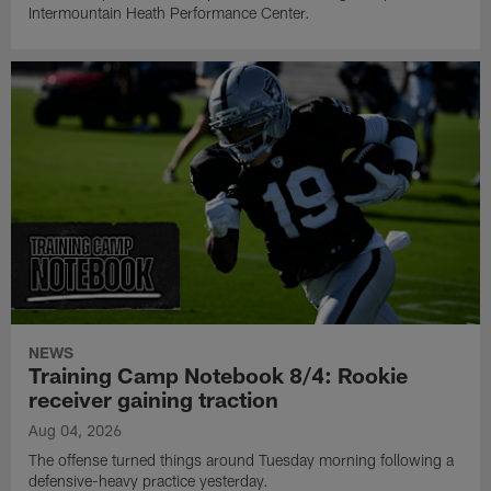
Intermountain Heath Performance Center.
NEWS
Training Camp Notebook 8/4: Rookie
receiver gaining traction
Aug 04, 2026
The offense turned things around Tuesday morning following a
defensive-heavy practice yesterday.