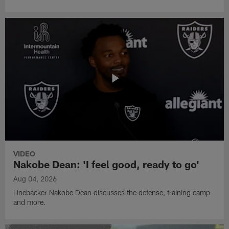
VIDEO
Nakobe Dean: 'I feel good, ready to go'
Aug 04, 2026
Linebacker Nakobe Dean discusses the defense, training camp
and more.