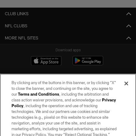
CLUB LINKS
NFL CLUBS
MORE NFL SITES
Download apps
By clicking any of the buttons in this banner, or by clicking "X"
to close the banner, and continuing on the site, you agree to
our
Terms and Conditions
, including the arbitration and
class action waiver provisions, and acknowledge our
Privacy
Policy
, including the operation and use of tracking
©2026 by the Las Vegas Raiders. All rights reserved. No portion of this site
may be reproduced without the express written permission of the Las Vegas
technologies. We and our partners use cookies and similar
Raiders.
technologies (e.g., pixels) on this website to enhance site
navigation, analyze your use of the site, and assist in
PRIVACY POLICY
marketing efforts, including targeted advertising, as explained
in our Privacy Policy. You may “Reject Optional Tracking,”