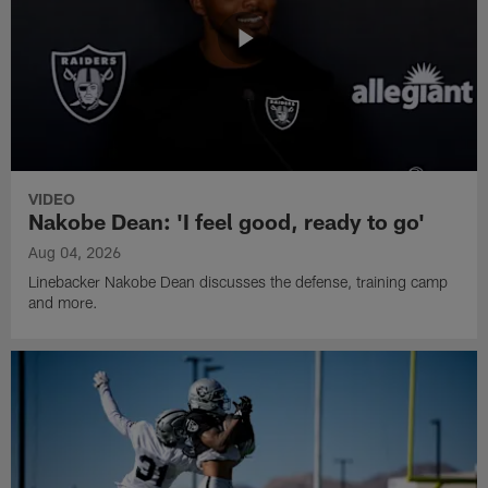
VIDEO
Nakobe Dean: 'I feel good, ready to go'
Aug 04, 2026
Linebacker Nakobe Dean discusses the defense, training camp
and more.