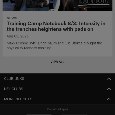
NEWS
Training Camp Notebook 8/3: Intensity in
the trenches heightens with pads on
Aug 03, 2026
Maxx Crosby, Tyler Linderbaum and Eric Stokes brought the
physicality Monday morning.
VIEW ALL
CLUB LINKS
NFL CLUBS
MORE NFL SITES
Download apps