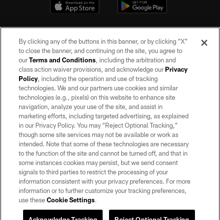
By clicking any of the buttons in this banner, or by clicking "X"
to close the banner, and continuing on the site, you agree to
our
Terms and Conditions
, including the arbitration and
class action waiver provisions, and acknowledge our
Privacy
Policy
, including the operation and use of tracking
©2026 by the Las Vegas Raiders. All rights reserved. No portion of this site
may be reproduced without the express written permission of the Las Vegas
technologies. We and our partners use cookies and similar
Raiders.
technologies (e.g., pixels) on this website to enhance site
navigation, analyze your use of the site, and assist in
PRIVACY POLICY
marketing efforts, including targeted advertising, as explained
in our Privacy Policy. You may “Reject Optional Tracking,”
TERMS OF SERVICE
though some site services may not be available or work as
intended. Note that some of these technologies are necessary
ACCESSIBILITY
to the function of the site and cannot be turned off, and that in
AD CHOICES
some instances cookies may persist, but we send consent
signals to third parties to restrict the processing of your
YOUR PRIVACY CHOICES
information consistent with your privacy preferences. For more
information or to further customize your tracking preferences,
COOKIE SETTINGS
use these
Cookie Settings
.
PREFERENCE CENTER
Acknowledge Tracking
Reject Optional Tracking