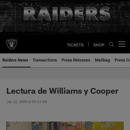
Skip
to
main
content
TICKETS
SHOP
Open menu button
Raiders News
Transactions
Press Releases
Mailbag
Press C
Lectura de Williams y Cooper
Jan 22, 2009 at 03:24 AM