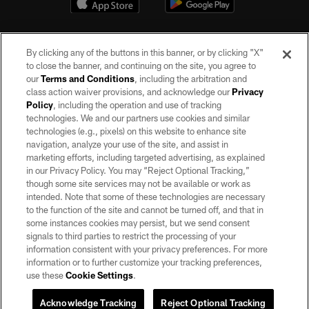
By clicking any of the buttons in this banner, or by clicking "X"
to close the banner, and continuing on the site, you agree to
our
Terms and Conditions
, including the arbitration and
class action waiver provisions, and acknowledge our
Privacy
Policy
, including the operation and use of tracking
©2026 by the Las Vegas Raiders. All rights reserved. No portion of this site
may be reproduced without the express written permission of the Las Vegas
technologies. We and our partners use cookies and similar
Raiders.
technologies (e.g., pixels) on this website to enhance site
navigation, analyze your use of the site, and assist in
PRIVACY POLICY
marketing efforts, including targeted advertising, as explained
in our Privacy Policy. You may “Reject Optional Tracking,”
TERMS OF SERVICE
though some site services may not be available or work as
intended. Note that some of these technologies are necessary
ACCESSIBILITY
to the function of the site and cannot be turned off, and that in
AD CHOICES
some instances cookies may persist, but we send consent
signals to third parties to restrict the processing of your
YOUR PRIVACY CHOICES
information consistent with your privacy preferences. For more
information or to further customize your tracking preferences,
COOKIE SETTINGS
use these
Cookie Settings
.
PREFERENCE CENTER
Acknowledge Tracking
Reject Optional Tracking