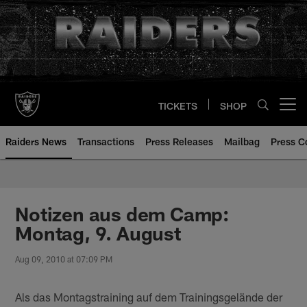
Skip
to
main
content
TICKETS
SHOP
Open menu button
Raiders News
Transactions
Press Releases
Mailbag
Press C
Notizen aus dem Camp:
Montag, 9. August
Aug 09, 2010 at 07:09 PM
Als das Montagstraining auf dem Trainingsgelände der