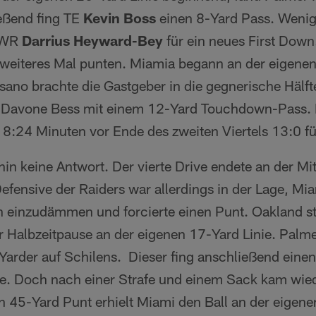
ießend fing TE
Kevin Boss
einen 8-Yard Pass. Wenig 
 WR
Darrius Heyward-Bey
für ein neues First Down
weiteres Mal punten. Miamia begann an der eigenen 
sano brachte die Gastgeber in die gegnerische Hälft
 Davone Bess mit einem 12-Yard Touchdown-Pass.
 8:24 Minuten vor Ende des zweiten Viertels 13:0 fü
in keine Antwort. Der vierte Drive endete an der Mit
efensive der Raiders war allerdings in der Lage, Mi
einzudämmen und forcierte einen Punt. Oakland st
r Halbzeitpause an der eigenen 17-Yard Linie. Palme
Yarder auf Schilens. Dieser fing anschließend eine
ie. Doch nach einer Strafe und einem Sack kam wi
n 45-Yard Punt erhielt Miami den Ball an der eigene