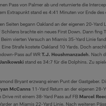
inen Pass von Palmer ab und returnierte die Interce
 Extrapunkt stand es 4:41 Minuten vor Ende des dr
en Seiten begann Oakland an der eigenen 20-Yard L
 Schilens brachte ein neues First Down. Dann fing 
. Beim vierten Versuch an Miamis 35-Yard Linie fa
. Eine Strafe kostete Oakland 10 Yards. Doch ansch
chdown-Pass auf WR
T.J. Houshmanzadeh
. Nach 
Janikowski
stand es 34:7 für die Dolphins. Zu spi
mond Bryant erzwang einen Punt der Gastgeber. Die
ryan McCanns
11-Yard Return an der eigenen 28-Ya
n Drive mit einem 38-Yard Pass auf FB
Marcel Ree
Yarder an Miamis 22-Yard Linie. Nach weiteren Päs