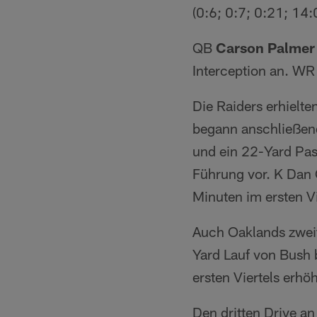
(0:6; 0:7; 0:21; 14:
QB
Carson Palmer
Interception an. W
Die Raiders erhielte
begann anschließend
und ein 22-Yard Pa
Führung vor. K Dan 
Minuten im ersten Vi
Auch Oaklands zweit
Yard Lauf von Bush 
ersten Viertels erhö
Den dritten Drive a