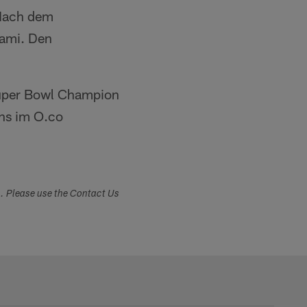
Nach dem
iami. Den
Super Bowl Champion
ons im O.co
s. Please use the Contact Us