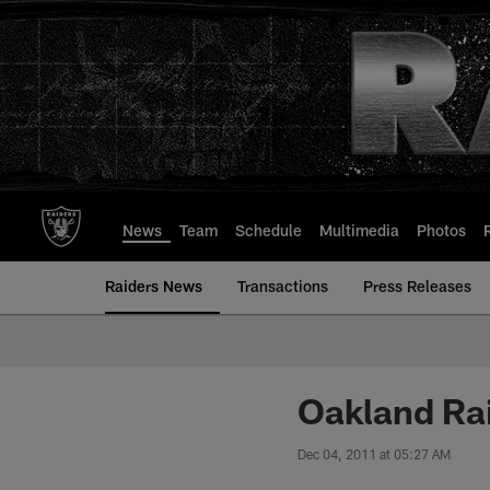
Skip
to
main
content
News
Team
Schedule
Multimedia
Photos
Raiders News
Transactions
Press Releases
Oakland Rai
Dec 04, 2011 at 05:27 AM