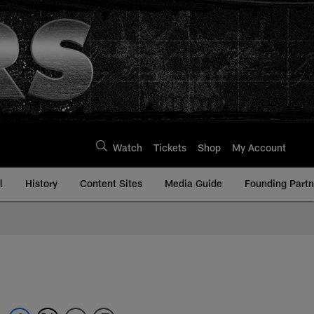
Watch
Tickets
Shop
My Account
l
History
Content Sites
Media Guide
Founding Partn