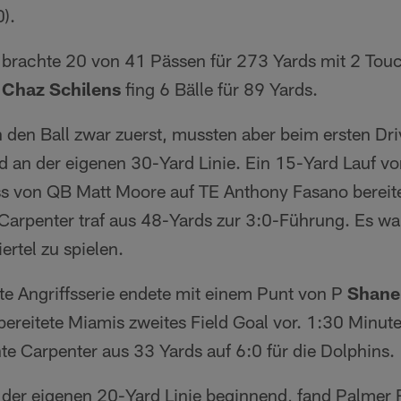
0).
brachte 20 von 41 Pässen für 273 Yards mit 2 Tou
R
Chaz Schilens
fing 6 Bälle für 89 Yards.
n den Ball zwar zuerst, mussten aber beim ersten Dr
 an der eigenen 30-Yard Linie. Ein 15-Yard Lauf v
ss von QB Matt Moore auf TE Anthony Fasano bereit
Carpenter traf aus 48-Yards zur 3:0-Führung. Es w
ertel zu spielen.
e Angriffsserie endete mit einem Punt von P
Shane
bereitete Miamis zweites Field Goal vor. 1:30 Minut
hte Carpenter aus 33 Yards auf 6:0 für die Dolphins.
n der eigenen 20-Yard Linie beginnend, fand Palmer