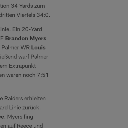
ption 34 Yards zum
itten Viertels 34:0.
inie. Ein 20-Yard
TE
Brandon Myers
nd Palmer WR
Louis
ließend warf Palmer
dem Extrapunkt
elen waren noch 7:51
 Raiders erhielten
rd Linie zurück.
ce
. Myers fing
sen auf Reece und