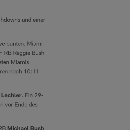
chdowns und einer
ive punten. Miami
on RB Reggie Bush
eten Miamis
aren noch 10:11
 Lechler
. Ein 29-
en vor Ende des
 RB
Michael Bush