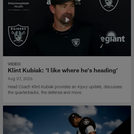
VIDEO
Klint Kubiak: 'I like where he's heading'
Aug 07, 2026
Head Coach Klint Kubiak provides an injury update, discusses
the quarterbacks, the defense and more.