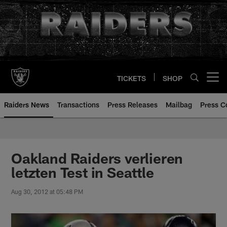
Skip
to
main
content
TICKETS
SHOP
Open menu button
Raiders News
Transactions
Press Releases
Mailbag
Press C
Oakland Raiders verlieren
letzten Test in Seattle
Aug 30, 2012 at 05:48 PM