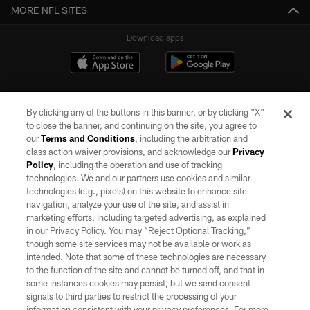
MORE NFL SITES
Download apps
By clicking any of the buttons in this banner, or by clicking "X"
to close the banner, and continuing on the site, you agree to
our
Terms and Conditions
, including the arbitration and
class action waiver provisions, and acknowledge our
Privacy
Policy
, including the operation and use of tracking
©2026 by the Las Vegas Raiders. All rights reserved. No portion of this site
may be reproduced without the express written permission of the Las Vegas
technologies. We and our partners use cookies and similar
Raiders.
technologies (e.g., pixels) on this website to enhance site
navigation, analyze your use of the site, and assist in
PRIVACY POLICY
marketing efforts, including targeted advertising, as explained
in our Privacy Policy. You may “Reject Optional Tracking,”
TERMS OF SERVICE
though some site services may not be available or work as
intended. Note that some of these technologies are necessary
ACCESSIBILITY
to the function of the site and cannot be turned off, and that in
AD CHOICES
some instances cookies may persist, but we send consent
signals to third parties to restrict the processing of your
YOUR PRIVACY CHOICES
information consistent with your privacy preferences. For more