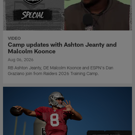
VIDEO
Camp updates with Ashton Jeanty and
Malcolm Koonce
Aug 06, 2026
RB Ashton Jeanty, DE Malcolm Koonce and ESPN's Dan
Graziano join from Raiders 2026 Training Camp.