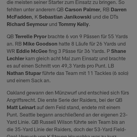
die meisten seiner Starter zum Einsatz zu bringen. So
fehlten unter anderem QB
Carson Palmer
, RB
Darren
McFadden
, K
Sebastian Janikowski
und die DTs
Richard Seymour
und
Tommy Kelly
.
QB
Terrelle Pryor
brachte 6 von 9 Pässen für 55 Yards
an. RB
Mike Goodson
hatte 8 Läufe für 26 Yards und
WR
Eddie McGee
fing 3 Pässe für 36 Yards. P
Shane
Lechler
kam gleich acht Mal zum Einsatz und brachte
es auf einen Schnitt von 49,3 Yards pro Punt. LB
Nathan Stupar
führte das Team mit 11 Tackles (6 solo)
und einem Sack an.
Oakland gewann den Münzwurf und entschied sich fürs
Angriffsrecht. Die erste Serie der Raiders, bei der QB
Matt Leinart
auf dem Feld stand, endete mit einem
Punt. Seattle begann anschließend an der eigenen 23-
Yard Linie. QB Russell Wilson führte sein Team bis an
die 35-Yard Linie der Raiders, doch der 53-Yard Field-
Goal-Versuch von K Steven Hauschka war zu kurz.