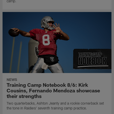
camp.
NEWS
Training Camp Notebook 8/6: Kirk
Cousins, Fernando Mendoza showcase
their strengths
Two quarterbacks, Ashton Jeanty and a rookie cornerback set
the tone in Raiders' seventh training camp practice.