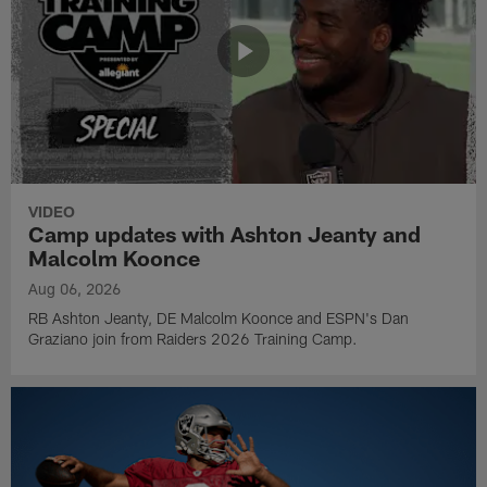
VIDEO
Camp updates with Ashton Jeanty and
Malcolm Koonce
Aug 06, 2026
RB Ashton Jeanty, DE Malcolm Koonce and ESPN's Dan
Graziano join from Raiders 2026 Training Camp.