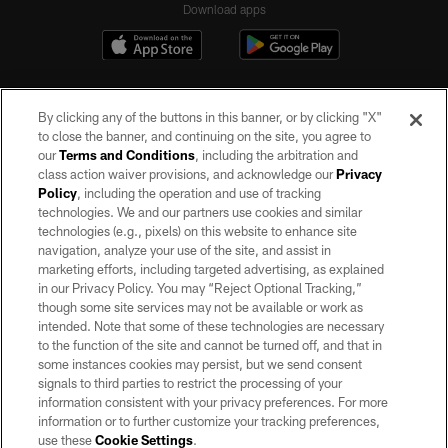
Download apps
By clicking any of the buttons in this banner, or by clicking "X"
to close the banner, and continuing on the site, you agree to
our
Terms and Conditions
, including the arbitration and
class action waiver provisions, and acknowledge our
Privacy
Policy
, including the operation and use of tracking
©2026 by the Las Vegas Raiders. All rights reserved. No portion of this site
may be reproduced without the express written permission of the Las Vegas
technologies. We and our partners use cookies and similar
Raiders.
technologies (e.g., pixels) on this website to enhance site
navigation, analyze your use of the site, and assist in
PRIVACY POLICY
marketing efforts, including targeted advertising, as explained
in our Privacy Policy. You may “Reject Optional Tracking,”
TERMS OF SERVICE
though some site services may not be available or work as
intended. Note that some of these technologies are necessary
ACCESSIBILITY
to the function of the site and cannot be turned off, and that in
AD CHOICES
some instances cookies may persist, but we send consent
signals to third parties to restrict the processing of your
YOUR PRIVACY CHOICES
information consistent with your privacy preferences. For more
information or to further customize your tracking preferences,
COOKIE SETTINGS
use these
Cookie Settings
.