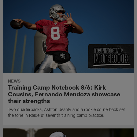
NEWS
Training Camp Notebook 8/6: Kirk
Cousins, Fernando Mendoza showcase
their strengths
Two quarterbacks, Ashton Jeanty and a rookie cornerback set
the tone in Raiders' seventh training camp practice.