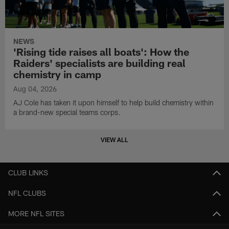
NEWS
'Rising tide raises all boats': How the
Raiders' specialists are building real
chemistry in camp
Aug 04, 2026
AJ Cole has taken it upon himself to help build chemistry within
a brand-new special teams corps.
VIEW ALL
CLUB LINKS
NFL CLUBS
MORE NFL SITES