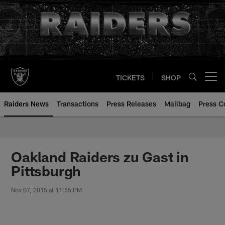
Skip
to
main
content
TICKETS
SHOP
Open menu button
Raiders News
Transactions
Press Releases
Mailbag
Press C
Oakland Raiders zu Gast in
Pittsburgh
Nov 07, 2015 at 11:55 PM