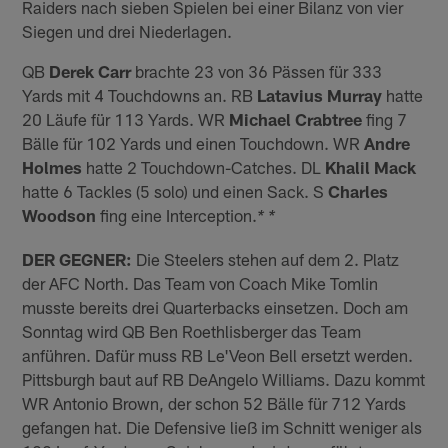
Raiders nach sieben Spielen bei einer Bilanz von vier
Siegen und drei Niederlagen.
QB
Derek Carr
brachte 23 von 36 Pässen für 333
Yards mit 4 Touchdowns an. RB
Latavius Murray
hatte
20 Läufe für 113 Yards. WR
Michael Crabtree
fing 7
Bälle für 102 Yards und einen Touchdown. WR
Andre
Holmes
hatte 2 Touchdown-Catches. DL
Khalil Mack
hatte 6 Tackles (5 solo) und einen Sack. S
Charles
Woodson
fing eine Interception.
* *
DER GEGNER:
Die Steelers stehen auf dem 2. Platz
der AFC North. Das Team von Coach Mike Tomlin
musste bereits drei Quarterbacks einsetzen. Doch am
Sonntag wird QB Ben Roethlisberger das Team
anführen. Dafür muss RB Le'Veon Bell ersetzt werden.
Pittsburgh baut auf RB DeAngelo Williams. Dazu kommt
WR Antonio Brown, der schon 52 Bälle für 712 Yards
gefangen hat. Die Defensive ließ im Schnitt weniger als