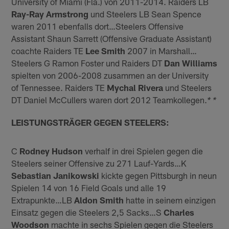
University of Miami (Fla.) von 2011-2014. Raiders LB
Ray-Ray
Armstrong
und Steelers LB Sean Spence
waren 2011 ebenfalls dort…Steelers Offensive
Assistant Shaun Sarrett (Offensive Graduate Assistant)
coachte Raiders TE
Lee Smith
2007 in Marshall…
Steelers G Ramon Foster und Raiders DT
Dan Williams
spielten von 2006-2008 zusammen an der University
of Tennessee. Raiders TE
Mychal Rivera
und Steelers
DT Daniel McCullers waren dort 2012 Teamkollegen.
* *
LEISTUNGSTRÄGER GEGEN STEELERS:
C
Rodney Hudson
verhalf in drei Spielen gegen die
Steelers seiner Offensive zu 271 Lauf-Yards…K
Sebastian Janikowski
kickte gegen Pittsburgh in neun
Spielen 14 von 16 Field Goals und alle 19
Extrapunkte…LB
Aldon Smith
hatte in seinem einzigen
Einsatz gegen die Steelers 2,5 Sacks…S
Charles
Woodson
machte in sechs Spielen gegen die Steelers