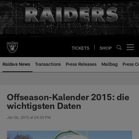
Skip
to
main
content
TICKETS
SHOP
Open menu button
Raiders News
Transactions
Press Releases
Mailbag
Press C
Offseason-Kalender 2015: die
wichtigsten Daten
Jan 06, 2015 at 04:50 PM