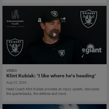
VIDEO
Klint Kubiak: 'I like where he's heading'
Aug 07, 2026
Head Coach Klint Kubiak provides an injury update, discusses
the quarterbacks, the defense and more.