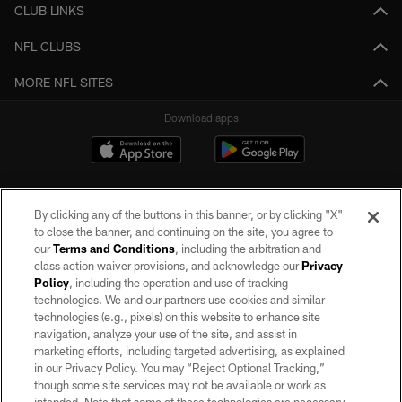
CLUB LINKS
NFL CLUBS
MORE NFL SITES
Download apps
By clicking any of the buttons in this banner, or by clicking "X"
to close the banner, and continuing on the site, you agree to
our
Terms and Conditions
, including the arbitration and
class action waiver provisions, and acknowledge our
Privacy
Policy
, including the operation and use of tracking
©2026 by the Las Vegas Raiders. All rights reserved. No portion of this site
may be reproduced without the express written permission of the Las Vegas
technologies. We and our partners use cookies and similar
Raiders.
technologies (e.g., pixels) on this website to enhance site
navigation, analyze your use of the site, and assist in
PRIVACY POLICY
marketing efforts, including targeted advertising, as explained
in our Privacy Policy. You may “Reject Optional Tracking,”
TERMS OF SERVICE
though some site services may not be available or work as