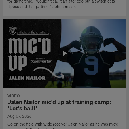
for game time, I wouldn't call it an alter ego but a switch gets
flipped and it's go-time," Johnson said.
VIDEO
Jalen Nailor mic'd up at training camp:
'Let's ball!'
Aug 07, 2026
Go on the field with wide receiver Jalen Nailor as he was mic'd