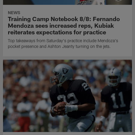
NEWS
Training Camp Notebook 8/8: Fernando
Mendoza sees increased reps, Kubiak
reiterates expectations for practice
Top takeaways from Saturday's practice include Mendoza's
pocket presence and Ashton Jeanty turning on the jets.