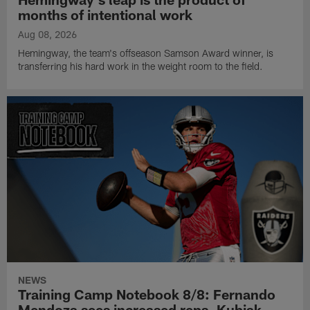
months of intentional work
Aug 08, 2026
Hemingway, the team's offseason Samson Award winner, is
transferring his hard work in the weight room to the field.
NEWS
Training Camp Notebook 8/8: Fernando
Mendoza sees increased reps, Kubiak