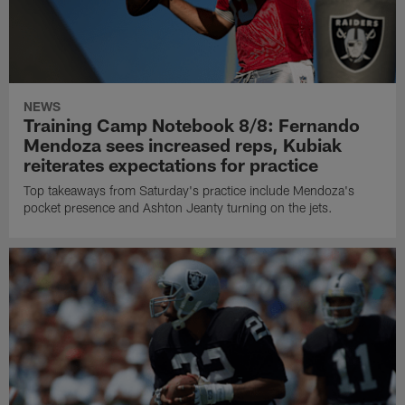
NEWS
Training Camp Notebook 8/8: Fernando
Mendoza sees increased reps, Kubiak
reiterates expectations for practice
Top takeaways from Saturday's practice include Mendoza's
pocket presence and Ashton Jeanty turning on the jets.