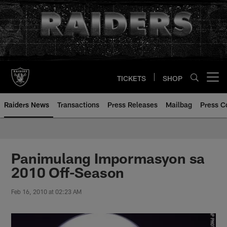
Skip
to
main
content
TICKETS
SHOP
Open menu button
Raiders News
Transactions
Press Releases
Mailbag
Press C
Panimulang Impormasyon sa
2010 Off-Season
Feb 16, 2010 at 02:23 AM