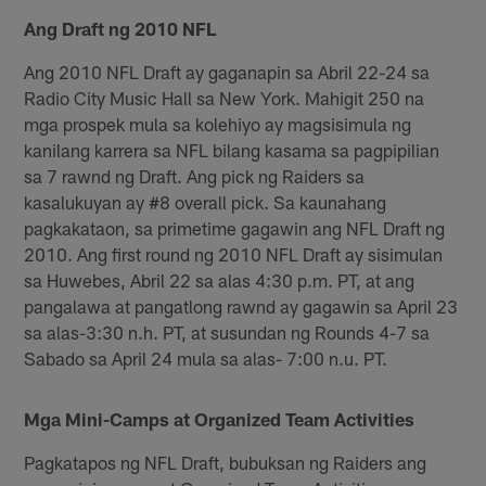
Ang Draft ng 2010 NFL
Ang 2010 NFL Draft ay gaganapin sa Abril 22-24 sa
Radio City Music Hall sa New York. Mahigit 250 na
mga prospek mula sa kolehiyo ay magsisimula ng
kanilang karrera sa NFL bilang kasama sa pagpipilian
sa 7 rawnd ng Draft. Ang pick ng Raiders sa
kasalukuyan ay #8 overall pick. Sa kaunahang
pagkakataon, sa primetime gagawin ang NFL Draft ng
2010. Ang first round ng 2010 NFL Draft ay sisimulan
sa Huwebes, Abril 22 sa alas 4:30 p.m. PT, at ang
pangalawa at pangatlong rawnd ay gagawin sa April 23
sa alas-3:30 n.h. PT, at susundan ng Rounds 4-7 sa
Sabado sa April 24 mula sa alas- 7:00 n.u. PT.
Mga Mini-Camps at Organized Team Activities
Pagkatapos ng NFL Draft, bubuksan ng Raiders ang