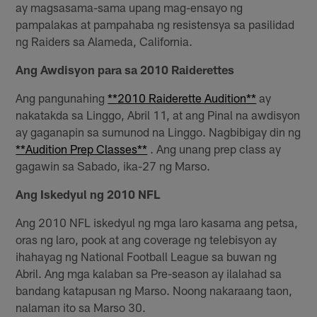
ay magsasama-sama upang mag-ensayo ng
pampalakas at pampahaba ng resistensya sa pasilidad
ng Raiders sa Alameda, California.
Ang Awdisyon para sa 2010 Raiderettes
Ang pangunahing
**2010 Raiderette Audition**
ay
nakatakda sa Linggo, Abril 11, at ang Pinal na awdisyon
ay gaganapin sa sumunod na Linggo. Nagbibigay din ng
**Audition Prep Classes**
. Ang unang prep class ay
gagawin sa Sabado, ika-27 ng Marso.
Ang Iskedyul ng 2010 NFL
Ang 2010 NFL iskedyul ng mga laro kasama ang petsa,
oras ng laro, pook at ang coverage ng telebisyon ay
ihahayag ng National Football League sa buwan ng
Abril. Ang mga kalaban sa Pre-season ay ilalahad sa
bandang katapusan ng Marso. Noong nakaraang taon,
nalaman ito sa Marso 30.