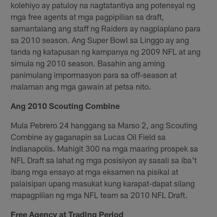
kolehiyo ay patuloy na nagtatantiya ang potensyal ng
mga free agents at mga pagpipilian sa draft,
samantalang ang staff ng Raiders ay nagplaplano para
sa 2010 season. Ang Super Bowl sa Linggo ay ang
tanda ng katapusan ng kampanya ng 2009 NFL at ang
simula ng 2010 season. Basahin ang aming
panimulang impormasyon para sa off-season at
malaman ang mga gawain at petsa nito.
Ang 2010 Scouting Combine
Mula Pebrero 24 hanggang sa Marso 2, ang Scouting
Combine ay gaganapin sa Lucas Oil Field sa
Indianapolis. Mahigit 300 na mga maaring prospek sa
NFL Draft sa lahat ng mga posisiyon ay sasali sa iba't
ibang mga ensayo at mga eksamen na pisikal at
palaisipan upang masukat kung karapat-dapat silang
mapagpilian ng mga NFL team sa 2010 NFL Draft.
Free Agency at Trading Period