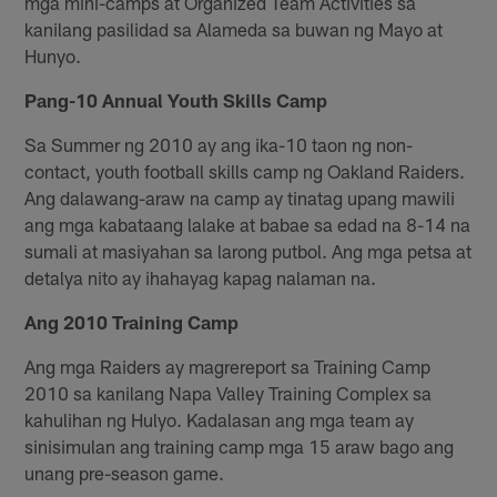
mga mini-camps at Organized Team Activities sa
kanilang pasilidad sa Alameda sa buwan ng Mayo at
Hunyo.
Pang-10 Annual Youth Skills Camp
Sa Summer ng 2010 ay ang ika-10 taon ng non-
contact, youth football skills camp ng Oakland Raiders.
Ang dalawang-araw na camp ay tinatag upang mawili
ang mga kabataang lalake at babae sa edad na 8-14 na
sumali at masiyahan sa larong putbol. Ang mga petsa at
detalya nito ay ihahayag kapag nalaman na.
Ang 2010 Training Camp
Ang mga Raiders ay magrereport sa Training Camp
2010 sa kanilang Napa Valley Training Complex sa
kahulihan ng Hulyo. Kadalasan ang mga team ay
sinisimulan ang training camp mga 15 araw bago ang
unang pre-season game.