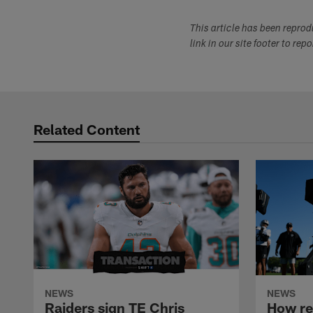
This article has been repro
link in our site footer to rep
Related Content
NEWS
NEWS
Raiders sign TE Chris
How rec