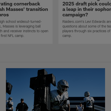
rating cornerback
2025 draft pick cou
ah Masses' transition
a leap in their soph
pros
campaign?
igh school wideout-turned-
Raiders.com's Levi Edwards an
, Masses is leveraging ball
questions about some of the tea
gth and receiver instincts to open
players through six practices of 
s first NFL camp.
camp.