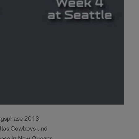
tungsphase 2013
allas Cowboys und
hase in New Orleans