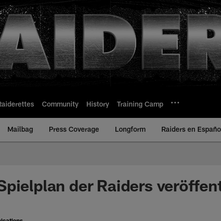
Raiderettes
Community
History
Training Camp
Mailbag
Press Coverage
Longform
Raiders en Españo
pielplan der Raiders veröffent
ications