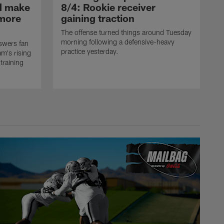
ld make
8/4: Rookie receiver
omore
gaining traction
The offense turned things around Tuesday
morning following a defensive-heavy
swers fan
practice yesterday.
m's rising
training