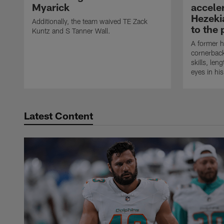
Myarick
accele
Hezeki
Additionally, the team waived TE Zack
to the 
Kuntz and S Tanner Wall.
A former h
cornerback
skills, len
eyes in hi
Latest Content