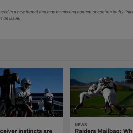
duced in a new format and may be missing content or contain faulty link
ort an issue.
NEWS
eiver instincts are
Raiders Mailbag: Wh