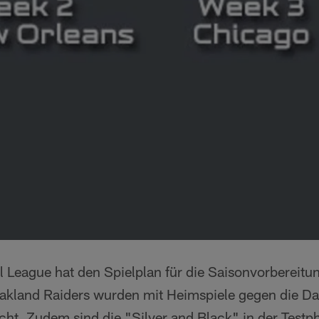
ll League hat den Spielplan für die Saisonvorberei
 Oakland Raiders wurden mit Heimspiele gegen die D
ht. Zudem sind die "Silver and Black" in der Testp