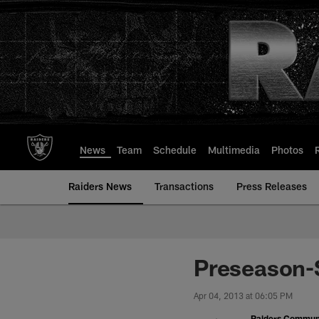
Skip
to
main
content
News
Team
Schedule
Multimedia
Photos
Raiders News
Transactions
Press Releases
Preseason-S
Apr 04, 2013 at 06:05 PM
Raiders Commun