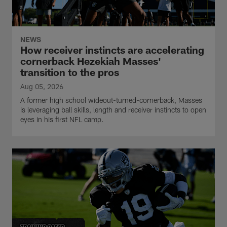
NEWS
How receiver instincts are accelerating
cornerback Hezekiah Masses'
transition to the pros
Aug 05, 2026
A former high school wideout-turned-cornerback, Masses
is leveraging ball skills, length and receiver instincts to open
eyes in his first NFL camp.