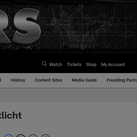
Watch
Tickets
Shop
My Account
l
History
Content Sites
Media Guide
Founding Partn
licht