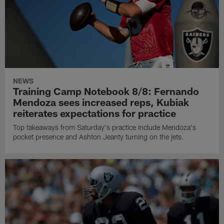
NEWS
Training Camp Notebook 8/8: Fernando
Mendoza sees increased reps, Kubiak
reiterates expectations for practice
Top takeaways from Saturday's practice include Mendoza's
pocket presence and Ashton Jeanty turning on the jets.