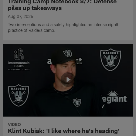
Training Camp Notebook 8/7: Defense
piles up takeaways
Aug 07, 2026
Two interceptions and a safety highlighted an intense eighth
practice of Raiders camp.
VIDEO
Klint Kubiak: 'I like where he's heading'