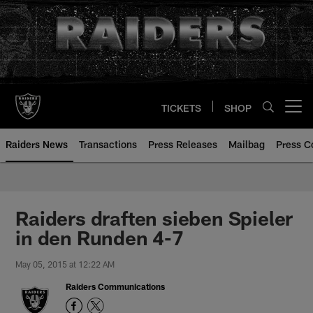
Skip
to
main
content
TICKETS
SHOP
Open menu button
Raiders News
Transactions
Press Releases
Mailbag
Press C
Raiders draften sieben Spieler
in den Runden 4-7
May 05, 2015 at 12:22 AM
Raiders Communications