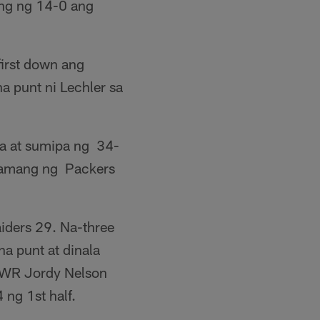
ang ng 14-0 ang
first down ang
a punt ni Lechler sa
la at sumipa ng 34-
 lamang ng Packers
iders 29. Na-three
na punt at dinala
i WR Jordy Nelson
ng 1st half.