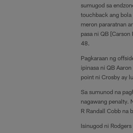
sumugod sa endzone
touchback ang bola 
meron pararatnan an
pasa ni QB [Carson
48.
Pagkaraan ng offsid
ipinasa ni QB Aaron
point ni Crosby ay 
Sa sumunod na pagha
nagawang penalty. N
R Randall Cobb na 
Isinugod ni Rodgers 