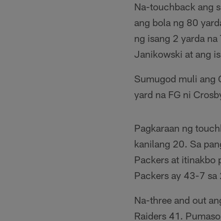
Na-touchback ang si
ang bola ng 80 yard
ng isang 2 yarda na
Janikowski at ang i
Sumugod muli ang G
yard na FG ni Crosb
Pagkaraan ng touchb
kanilang 20. Sa pan
Packers at itinakbo
Packers ay 43-7 sa 
Na-three and out ang
Raiders 41. Pumasok