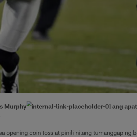
is Murphy
ang apat
o
sa opening coin toss at pinili nilang tumanggap ng