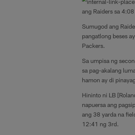
ang Raiders sa 4:08
Sumugod ang Raiders
pangatlong beses ay
Packers.
Sa umpisa ng second 
sa pag-akalang luma
hamon ay di pinayaga
Hininto ni LB [Rola
napuersa ang pagsip
ang 38 yarda na fie
12:41 ng 3rd.