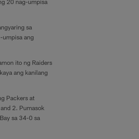
ang 20 nag-umpisa
angyaring sa
ag-umpisa ang
namon ito ng Raiders
 kaya ang kanilang
ng Packers at
h and 2. Pumasok
 Bay sa 34-0 sa