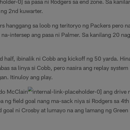
sa pasa ni Rodgers sa end zone. Sa kanil
 ng 2nd kuwarter.
 hanggang sa loob ng teritoryo ng Packers pero n
 na-intersep ang pasa ni Palmer. Sa kanilang 20 n
half, ibinalik ni Cobb ang kickoff ng 50 yarda. Hi
bas sa linya si Cobb, pero nasira ang replay system
n. Itinuloy ang play.
ndo McClain
ang drive 
a ng field goal nang ma-sack niya si Rodgers sa 4t
ld goal ni Crosby at lumayo na ang lamang ng Green