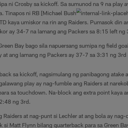
pa ni Crosby sa kickoff. Sa sumunod na 9 na play a
a. Tinapos ni RB [Michael Bush
 TD kaya umiskor na rin ang Raiders. Pumasok din a
skor ay 34-7 na lamang ang Packers sa 8:15 left ng 
reen Bay bago sila napuersang sumipa ng field go
y at ang lamang ng Packers ay 37-7 sa 3:31 ng 3rd 
ack sa kickoff, nagsimulang ng panibagong atake a
galawang play ay nag-fumble ang Raiders at nareko
 para sa touchdown. Na-block ang extra point kaya 
2:48 ng 3rd.
 Raiders at nag-punt si Lechler at ang bola ay nag-
 si Matt Flynn bilang quarterback para sa Green Ba