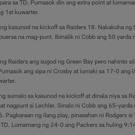
para sa TD. Pumasok din ang extra point at lumam
g 1st kuwarter.
ang kasunod na kickoff sa Raiders 18. Nakakuha ng 
puersa na mag-punt. Ibinalik ni Cobb ang 50 yarda n
 ng Raiders ang sugod ng Green Bay pero nahinto si
. Pumasok ang sipa ni Crosby at lumaki sa 17-0 ang
arter.
g sumalo sa kasunod na kickoff at dinala niya sa Ra
at nagpunt si Lechler. Sinalo ni Cobb ang 65-yarda 
6. Pagkaraan ng ilang play, pinasahan ni Rodgers s
 TD. Lumamang ng 24-0 ang Packers sa huling 9:14 