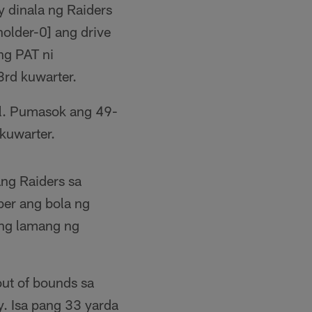
y dinala ng Raiders
ang drive
ng PAT ni
3rd kuwarter.
al. Pumasok ang 49-
kuwarter.
ng Raiders sa
ber ang bola ng
ang lamang ng
out of bounds sa
y. Isa pang 33 yarda