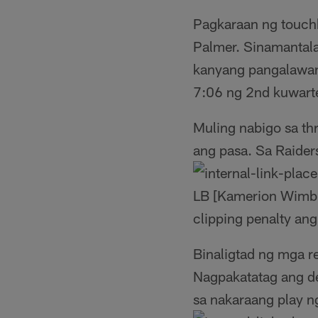
Pagkaraan ng touchb
Palmer. Sinamantala
kanyang pangalawan
7:06 ng 2nd kuwarte
Muling nabigo sa thr
ang pasa. Sa Raider
LB [Kamerion Wimb
clipping penalty an
Binaligtad ng mga re
Nagpakatatag ang de
sa nakaraang play ng