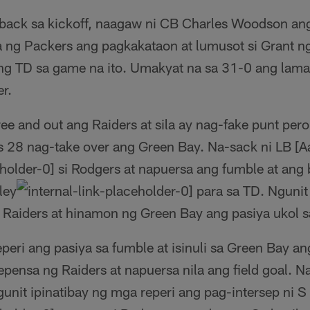
ack sa kickoff, naagaw ni CB Charles Woodson ang
 ng Packers ang pagkakataon at lumusot si Grant ng
g TD sa game na ito. Umakyat na sa 31-0 ang lama
r.
ee and out ang Raiders at sila ay nag-fake punt per
s 28 nag-take over ang Green Bay. Na-sack ni LB [A
si Rodgers at napuersa ang fumble at ang b
ley
para sa TD. Ngunit
g Raiders at hinamon ng Green Bay ang pasiya ukol s
peri ang pasiya sa fumble at isinuli sa Green Bay an
pensa ng Raiders at napuersa nila ang field goal.
unit ipinatibay ng mga reperi ang pag-intersep ni S