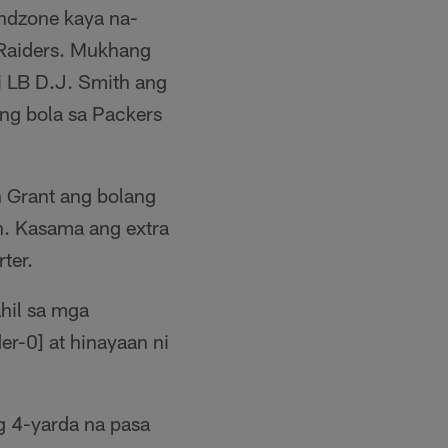
ndzone kaya na-
 Raiders. Mukhang
i LB D.J. Smith ang
ang bola sa Packers
n Grant ang bolang
n. Kasama ang extra
ter.
hil sa mga
at hinayaan ni
ng 4-yarda na pasa