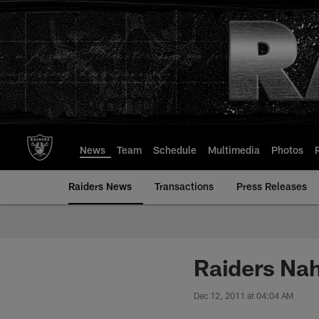
Skip
to
main
content
News
Team
Schedule
Multimedia
Photos
Raiders News
Transactions
Press Releases
Raiders Nah
Dec 12, 2011 at 04:04 AM