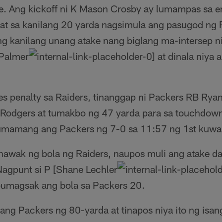
. Ang kickoff ni K Mason Crosby ay lumampas sa e
at sa kanilang 20 yarda nagsimula ang pasugod ng
g kanilang unang atake nang biglang ma-intersep n
 Palmer
at dinala niya 
es penalty sa Raiders, tinanggap ni Packers RB Rya
 Rodgers at tumakbo ng 47 yarda para sa touchdow
lumamang ang Packers ng 7-0 sa 11:57 ng 1st kuwar
wak ng bola ng Raiders, naupos muli ang atake da
agpunt si P [Shane Lechler
bumagsak ang bola sa Packers 20.
ang Packers ng 80-yarda at tinapos niya ito ng isa