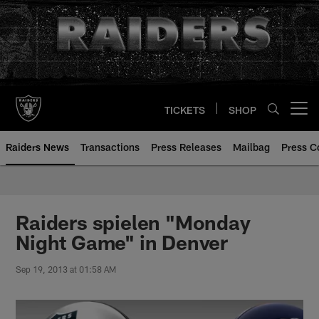
Skip
to
main
content
TICKETS
SHOP
Open menu button
Raiders News
Transactions
Press Releases
Mailbag
Press C
Raiders spielen "Monday
Night Game" in Denver
Sep 19, 2013 at 01:58 AM