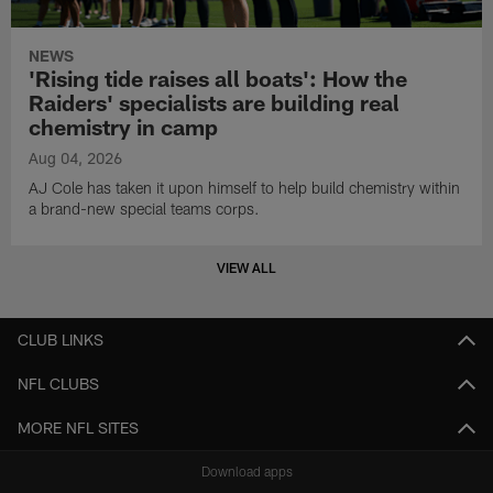
NEWS
'Rising tide raises all boats': How the
Raiders' specialists are building real
chemistry in camp
Aug 04, 2026
AJ Cole has taken it upon himself to help build chemistry within
a brand-new special teams corps.
VIEW ALL
CLUB LINKS
NFL CLUBS
MORE NFL SITES
Download apps