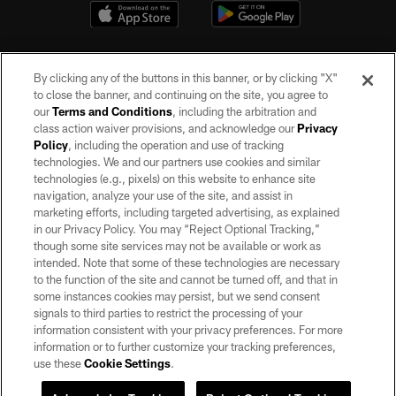
By clicking any of the buttons in this banner, or by clicking "X"
to close the banner, and continuing on the site, you agree to
our
Terms and Conditions
, including the arbitration and
class action waiver provisions, and acknowledge our
Privacy
Policy
, including the operation and use of tracking
©2026 by the Las Vegas Raiders. All rights reserved. No portion of this site
may be reproduced without the express written permission of the Las Vegas
technologies. We and our partners use cookies and similar
Raiders.
technologies (e.g., pixels) on this website to enhance site
navigation, analyze your use of the site, and assist in
PRIVACY POLICY
marketing efforts, including targeted advertising, as explained
in our Privacy Policy. You may “Reject Optional Tracking,”
TERMS OF SERVICE
though some site services may not be available or work as
intended. Note that some of these technologies are necessary
ACCESSIBILITY
to the function of the site and cannot be turned off, and that in
AD CHOICES
some instances cookies may persist, but we send consent
signals to third parties to restrict the processing of your
YOUR PRIVACY CHOICES
information consistent with your privacy preferences. For more
information or to further customize your tracking preferences,
COOKIE SETTINGS
use these
Cookie Settings
.
PREFERENCE CENTER