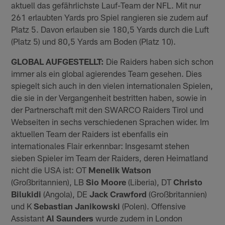
aktuell das gefährlichste Lauf-Team der NFL. Mit nur
261 erlaubten Yards pro Spiel rangieren sie zudem auf
Platz 5. Davon erlauben sie 180,5 Yards durch die Luft
(Platz 5) und 80,5 Yards am Boden (Platz 10).
GLOBAL AUFGESTELLT:
Die Raiders haben sich schon
immer als ein global agierendes Team gesehen. Dies
spiegelt sich auch in den vielen internationalen Spielen,
die sie in der Vergangenheit bestritten haben, sowie in
der Partnerschaft mit den SWARCO Raiders Tirol und
Webseiten in sechs verschiedenen Sprachen wider. Im
aktuellen Team der Raiders ist ebenfalls ein
internationales Flair erkennbar: Insgesamt stehen
sieben Spieler im Team der Raiders, deren Heimatland
nicht die USA ist: OT
Menelik Watson
(Großbritannien), LB
Sio Moore
(Liberia), DT
Christo
Bilukidi
(Angola), DE
Jack Crawford
(Großbritannien)
und K
Sebastian Janikowski
(Polen). Offensive
Assistant
Al Saunders
wurde zudem in London