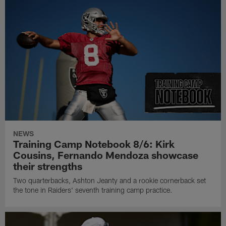
NEWS
Training Camp Notebook 8/6: Kirk
Cousins, Fernando Mendoza showcase
their strengths
Two quarterbacks, Ashton Jeanty and a rookie cornerback set
the tone in Raiders' seventh training camp practice.