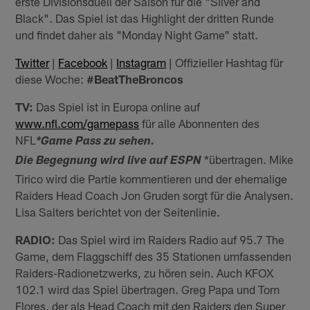
erste Divisionsduell der Saison für die "Silver and
Black". Das Spiel ist das Highlight der dritten Runde
und findet daher als "Monday Night Game" statt.
Twitter
|
Facebook
|
Instagram
| Offizieller Hashtag für
diese Woche:
#BeatTheBroncos
TV:
Das Spiel ist in Europa online auf
www.nfl.com/gamepass
für alle Abonnenten des
NFL
*Game Pass zu sehen.
*übertragen. Mike
Die Begegnung wird live auf ESPN
Tirico wird die Partie kommentieren und der ehemalige
Raiders Head Coach Jon Gruden sorgt für die Analysen.
Lisa Salters berichtet von der Seitenlinie.
RADIO:
Das Spiel wird im Raiders Radio auf 95.7 The
Game, dem Flaggschiff des 35 Stationen umfassenden
Raiders-Radionetzwerks, zu hören sein. Auch KFOX
102.1 wird das Spiel übertragen. Greg Papa und Tom
Flores, der als Head Coach mit den Raiders den Super