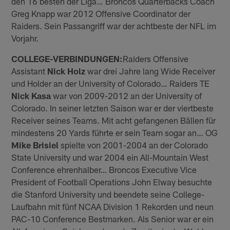
den 16 besten der Liga… Broncos Quarterbacks Coach
Greg Knapp war 2012 Offensive Coordinator der
Raiders. Sein Passangriff war der achtbeste der NFL im
Vorjahr.
COLLEGE-VERBINDUNGEN:
Raiders Offensive
Assistant
Nick Holz
war drei Jahre lang Wide Receiver
und Holder an der University of Colorado… Raiders TE
Nick Kasa
war von 2009-2012 an der University of
Colorado. In seiner letzten Saison war er der viertbeste
Receiver seines Teams. Mit acht gefangenen Bällen für
mindestens 20 Yards führte er sein Team sogar an… OG
Mike Brisiel
spielte von 2001-2004 an der Colorado
State University und war 2004 ein All-Mountain West
Conference ehrenhalber… Broncos Executive Vice
President of Football Operations John Elway besuchte
die Stanford University und beendete seine College-
Laufbahn mit fünf NCAA Division 1 Rekorden und neun
PAC-10 Conference Bestmarken. Als Senior war er ein