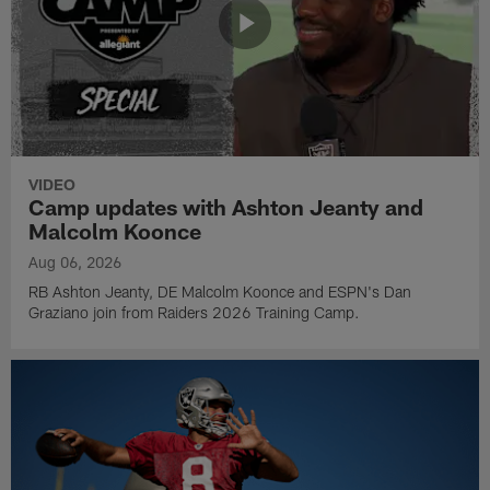
VIDEO
Camp updates with Ashton Jeanty and
Malcolm Koonce
Aug 06, 2026
RB Ashton Jeanty, DE Malcolm Koonce and ESPN's Dan
Graziano join from Raiders 2026 Training Camp.