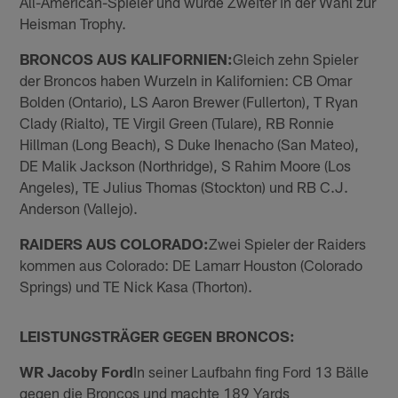
All-American-Spieler und wurde Zweiter in der Wahl zur
Heisman Trophy.
BRONCOS AUS KALIFORNIEN:
Gleich zehn Spieler
der Broncos haben Wurzeln in Kalifornien: CB Omar
Bolden (Ontario), LS Aaron Brewer (Fullerton), T Ryan
Clady (Rialto), TE Virgil Green (Tulare), RB Ronnie
Hillman (Long Beach), S Duke Ihenacho (San Mateo),
DE Malik Jackson (Northridge), S Rahim Moore (Los
Angeles), TE Julius Thomas (Stockton) und RB C.J.
Anderson (Vallejo).
RAIDERS AUS COLORADO:
Zwei Spieler der Raiders
kommen aus Colorado: DE Lamarr Houston (Colorado
Springs) und TE Nick Kasa (Thorton).
LEISTUNGSTRÄGER GEGEN BRONCOS:
WR Jacoby Ford
In seiner Laufbahn fing Ford 13 Bälle
gegen die Broncos und machte 189 Yards