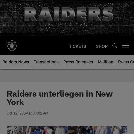
Skip
to
main
content
TICKETS
SHOP
Open menu button
Raiders News
Transactions
Press Releases
Mailbag
Press C
Raiders unterliegen in New
York
Oct 12, 2009 at 04:02 AM