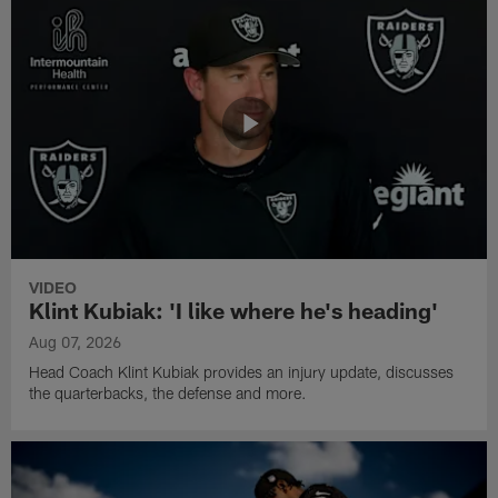
VIDEO
Klint Kubiak: 'I like where he's heading'
Aug 07, 2026
Head Coach Klint Kubiak provides an injury update, discusses
the quarterbacks, the defense and more.