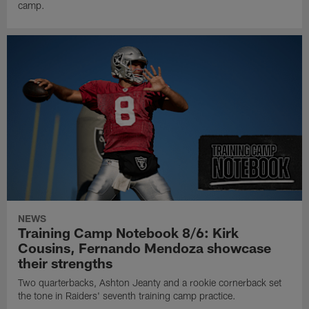
camp.
NEWS
Training Camp Notebook 8/6: Kirk
Cousins, Fernando Mendoza showcase
their strengths
Two quarterbacks, Ashton Jeanty and a rookie cornerback set
the tone in Raiders' seventh training camp practice.