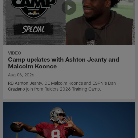
VIDEO
Camp updates with Ashton Jeanty and
Malcolm Koonce
Aug 06, 2026
RB Ashton Jeanty, DE Malcolm Koonce and ESPN's Dan
Graziano join from Raiders 2026 Training Camp.