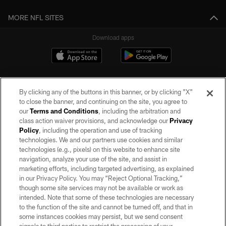
MORE NFL SITES
Download apps
By clicking any of the buttons in this banner, or by clicking "X"
to close the banner, and continuing on the site, you agree to
our
Terms and Conditions
, including the arbitration and
class action waiver provisions, and acknowledge our
Privacy
Policy
, including the operation and use of tracking
©2026 by the Las Vegas Raiders. All rights reserved. No portion of this site
may be reproduced without the express written permission of the Las Vegas
technologies. We and our partners use cookies and similar
Raiders.
technologies (e.g., pixels) on this website to enhance site
navigation, analyze your use of the site, and assist in
PRIVACY POLICY
marketing efforts, including targeted advertising, as explained
in our Privacy Policy. You may “Reject Optional Tracking,”
TERMS OF SERVICE
though some site services may not be available or work as
intended. Note that some of these technologies are necessary
ACCESSIBILITY
to the function of the site and cannot be turned off, and that in
AD CHOICES
some instances cookies may persist, but we send consent