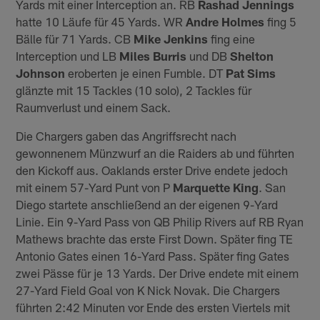
Yards mit einer Interception an. RB
Rashad Jennings
hatte 10 Läufe für 45 Yards. WR
Andre Holmes
fing 5
Bälle für 71 Yards. CB
Mike Jenkins
fing eine
Interception und LB
Miles Burris
und DB
Shelton
Johnson
eroberten je einen Fumble. DT
Pat Sims
glänzte mit 15 Tackles (10 solo), 2 Tackles für
Raumverlust und einem Sack.
Die Chargers gaben das Angriffsrecht nach
gewonnenem Münzwurf an die Raiders ab und führten
den Kickoff aus. Oaklands erster Drive endete jedoch
mit einem 57-Yard Punt von P
Marquette King
. San
Diego startete anschließend an der eigenen 9-Yard
Linie. Ein 9-Yard Pass von QB Philip Rivers auf RB Ryan
Mathews brachte das erste First Down. Später fing TE
Antonio Gates einen 16-Yard Pass. Später fing Gates
zwei Pässe für je 13 Yards. Der Drive endete mit einem
27-Yard Field Goal von K Nick Novak. Die Chargers
führten 2:42 Minuten vor Ende des ersten Viertels mit