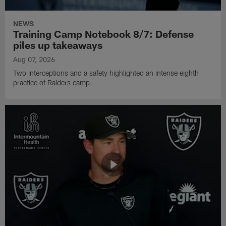
NEWS
Training Camp Notebook 8/7: Defense
piles up takeaways
Aug 07, 2026
Two interceptions and a safety highlighted an intense eighth
practice of Raiders camp.