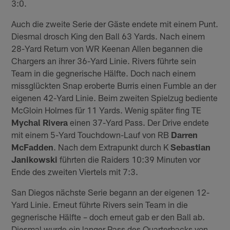
3:0.
Auch die zweite Serie der Gäste endete mit einem Punt.
Diesmal drosch King den Ball 63 Yards. Nach einem
28-Yard Return von WR Keenan Allen begannen die
Chargers an ihrer 36-Yard Linie. Rivers führte sein
Team in die gegnerische Hälfte. Doch nach einem
missglückten Snap eroberte Burris einen Fumble an der
eigenen 42-Yard Linie. Beim zweiten Spielzug bediente
McGloin Holmes für 11 Yards. Wenig später fing TE
Mychal Rivera
einen 37-Yard Pass. Der Drive endete
mit einem 5-Yard Touchdown-Lauf von RB
Darren
McFadden
. Nach dem Extrapunkt durch K
Sebastian
Janikowski
führten die Raiders 10:39 Minuten vor
Ende des zweiten Viertels mit 7:3.
San Diegos nächste Serie begann an der eigenen 12-
Yard Linie. Erneut führte Rivers sein Team in die
gegnerische Hälfte – doch erneut gab er den Ball ab.
Diesmal wurde ein langer Pass des Quarterbacks von