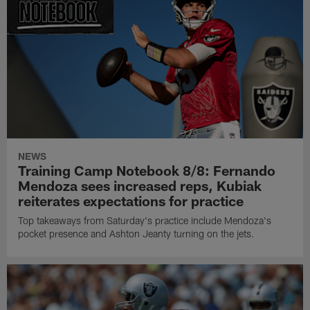
NEWS
Training Camp Notebook 8/8: Fernando
Mendoza sees increased reps, Kubiak
reiterates expectations for practice
Top takeaways from Saturday's practice include Mendoza's
pocket presence and Ashton Jeanty turning on the jets.