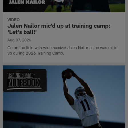
VIDEO
Jalen Nailor mic'd up at training camp:
'Let's ball!'
Aug 07, 2026
Go on the field with wide receiver Jalen Nailor as he was mic'd
up during 2026 Training Camp.