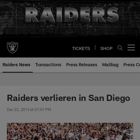
Skip
to
main
content
TICKETS
SHOP
Open menu button
Raiders News
Transactions
Press Releases
Mailbag
Press C
Raiders verlieren in San Diego
Dec 22, 2013 at 07:07 PM