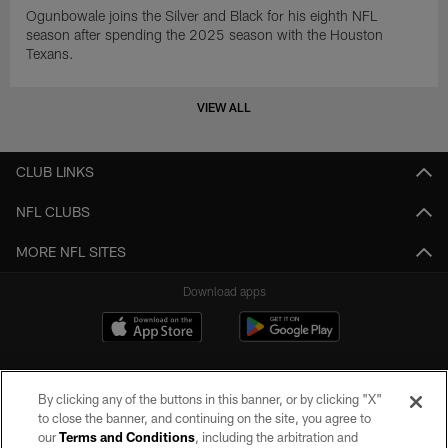
Ogunbowale joins the Silver and Black for his eighth NFL
season after spending the 2025 season with the Houston
Texans.
VIEW ALL
CLUB LINKS
NFL CLUBS
MORE NFL SITES
Download apps
By clicking any of the buttons in this banner, or by clicking "X"
to close the banner, and continuing on the site, you agree to
our
Terms and Conditions
, including the arbitration and