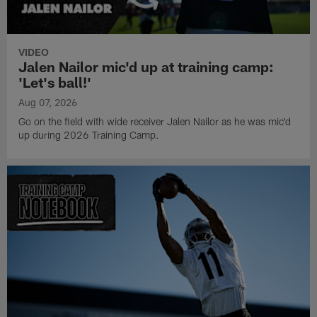
VIDEO
Jalen Nailor mic'd up at training camp:
'Let's ball!'
Aug 07, 2026
Go on the field with wide receiver Jalen Nailor as he was mic'd
up during 2026 Training Camp.