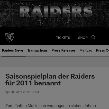
Skip
to
main
content
TICKETS
SHOP
Open menu button
Raiders News
Transactions
Press Releases
Mailbag
Press C
Saisonspielplan der Raiders
für 2011 benannt
Apr 20, 2011 at 12:32 AM
Zum fünften Mal in den vergangenen sieben Jahren