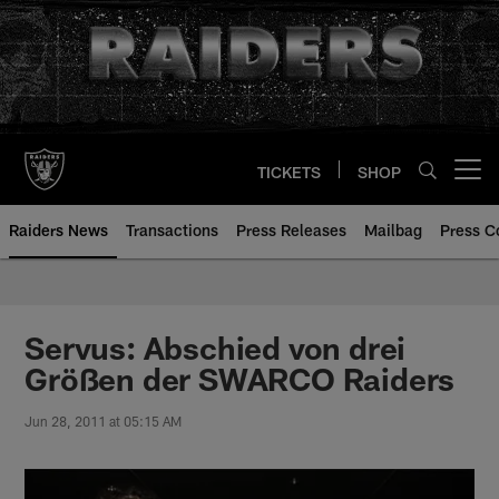
Skip
to
main
content
TICKETS
SHOP
Open menu button
Raiders News
Transactions
Press Releases
Mailbag
Press C
Servus: Abschied von drei
Größen der SWARCO Raiders
Jun 28, 2011 at 05:15 AM