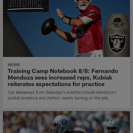
NEWS
Training Camp Notebook 8/8: Fernando
Mendoza sees increased reps, Kubiak
reiterates expectations for practice
Top takeaways from Saturday's practice include Mendoza's
pocket presence and Ashton Jeanty turning on the jets.