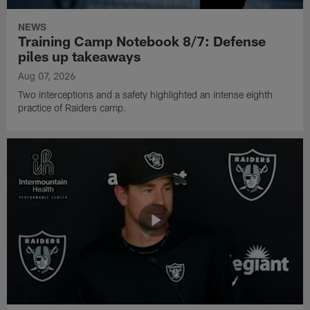
NEWS
Training Camp Notebook 8/7: Defense
piles up takeaways
Aug 07, 2026
Two interceptions and a safety highlighted an intense eighth
practice of Raiders camp.