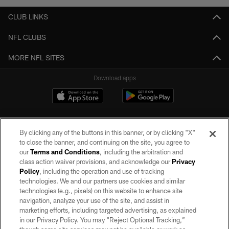
CLUB LINKS
NFL CLUBS
MORE NFL SITES
Download apps
By clicking any of the buttons in this banner, or by clicking "X"
to close the banner, and continuing on the site, you agree to
our
Terms and Conditions
, including the arbitration and
class action waiver provisions, and acknowledge our
Privacy
Policy
, including the operation and use of tracking
©2026 by the Las Vegas Raiders. All rights reserved. No portion of this site
may be reproduced without the express written permission of the Las Vegas
technologies. We and our partners use cookies and similar
Raiders.
technologies (e.g., pixels) on this website to enhance site
navigation, analyze your use of the site, and assist in
PRIVACY POLICY
marketing efforts, including targeted advertising, as explained
in our Privacy Policy. You may “Reject Optional Tracking,”
TERMS OF SERVICE