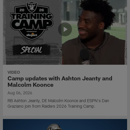
VIDEO
Camp updates with Ashton Jeanty and
Malcolm Koonce
Aug 06, 2026
RB Ashton Jeanty, DE Malcolm Koonce and ESPN's Dan
Graziano join from Raiders 2026 Training Camp.