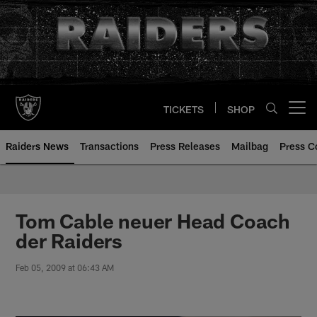
Skip
to
main
content
TICKETS
SHOP
Open menu button
Raiders News
Transactions
Press Releases
Mailbag
Press C
Tom Cable neuer Head Coach
der Raiders
Feb 05, 2009 at 06:43 AM