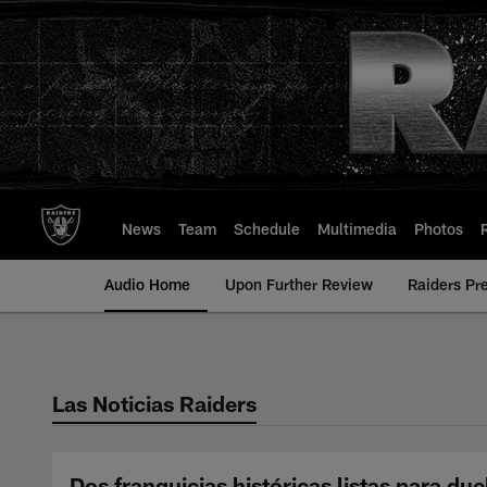
Skip
to
main
content
News
Team
Schedule
Multimedia
Photos
Audio Home
Upon Further Review
Raiders Pr
Las Noticias Raiders
Dos franquicias históricas listas para du