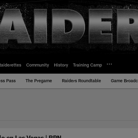
Raiderettes
Community
History
Training Camp
ess Pass
The Pregame
Raiders Roundtable
Game Broadca
elo en Las Vegas | RPN