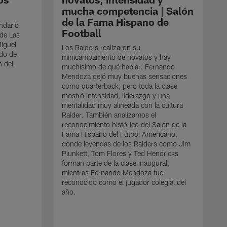
mucha competencia | Salón
de la Fama Hispano de
ndario
Football
 de Las
Miguel
Los Raiders realizaron su
ndo de
minicampamento de novatos y hay
n del
muchísimo de qué hablar. Fernando
Mendoza dejó muy buenas sensaciones
como quarterback, pero toda la clase
mostró intensidad, liderazgo y una
mentalidad muy alineada con la cultura
Raider. También analizamos el
reconocimiento histórico del Salón de la
Fama Hispano del Fútbol Americano,
donde leyendas de los Raiders como Jim
Plunkett, Tom Flores y Ted Hendricks
forman parte de la clase inaugural,
E
mientras Fernando Mendoza fue
H
reconocido como el jugador colegial del
d
año.
e
e
i
s