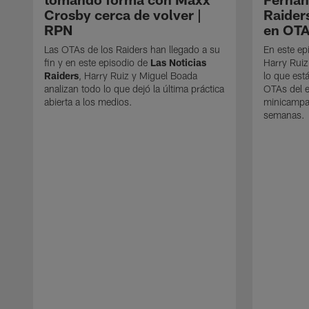
Crosby cerca de volver |
Raider
RPN
en OTA
Las OTAs de los Raiders han llegado a su
En este ep
fin y en este episodio de
Las Noticias
Harry Ruiz
Raiders
, Harry Ruiz y Miguel Boada
lo que est
analizan todo lo que dejó la última práctica
OTAs del e
abierta a los medios.
minicampam
semanas.