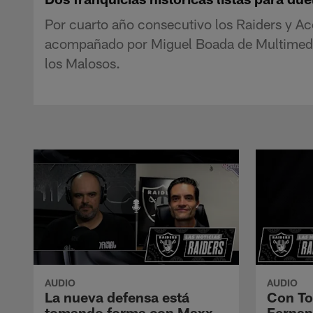
Por cuarto año consecutivo los Raiders y Ace
acompañado por Miguel Boada de Multimedios
los Malosos.
AUDIO
AUDIO
La nueva defensa está
Con To
tomando forma con Maxx
Fernan