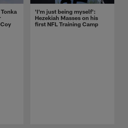
 Tonka
'I'm just being myself':
r
Hezekiah Masses on his
cCoy
first NFL Training Camp