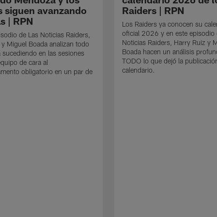
s siguen avanzando
Raiders | RPN
s | RPN
Los Raiders ya conocen su cale
oficial 2026 y en este episodio
isodio de Las Noticias Raiders,
Noticias Raiders, Harry Ruiz y 
 y Miguel Boada analizan todo
Boada hacen un análisis profu
á sucediendo en las sesiones
TODO lo que dejó la publicació
quipo de cara al
calendario.
ento obligatorio en un par de