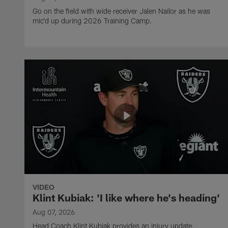
Go on the field with wide receiver Jalen Nailor as he was
mic'd up during 2026 Training Camp.
VIDEO
Klint Kubiak: 'I like where he's heading'
Aug 07, 2026
Head Coach Klint Kubiak provides an injury update,