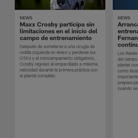
NEWS
NEWS
Maxx Crosby participa sin
Arranc
limitaciones en el inicio del
entren
campo de entrenamiento
Ferna
contin
Después de someterse a una cirugía de
rodilla izquierda en enero y perderse los
Los Raider
OTA's y el minicampamento obligatorio,
del campo
Crosby regresó al emparrillado a máxima
plantel co
velocidad durante la primera práctica con
como titul
el plantel completo.
importante
prepara pa
cuando se