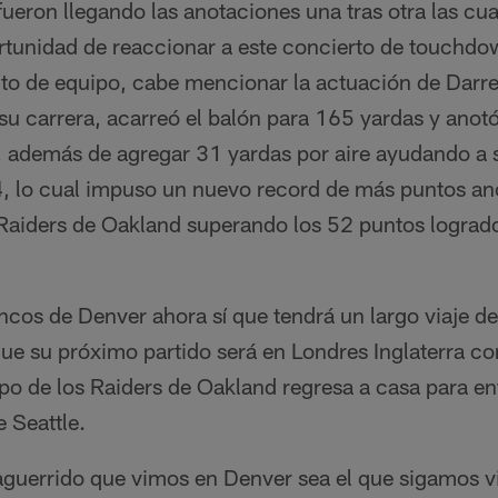
ueron llegando las anotaciones una tras otra las cua
ortunidad de reaccionar a este concierto de touchdo
cto de equipo, cabe mencionar la actuación de Dar
 su carrera, acarreó el balón para 165 yardas y ano
re, además de agregar 31 yardas por aire ayudando a 
, lo cual impuso un nuevo record de más puntos an
os Raiders de Oakland superando los 52 puntos logra
ncos de Denver ahora sí que tendrá un largo viaje d
ue su próximo partido será en Londres Inglaterra co
po de los Raiders de Oakland regresa a casa para enf
 Seattle.
aguerrido que vimos en Denver sea el que sigamos vi