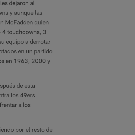
les dejaron al
wns y aunque las
ren McFadden quien
tó 4 touchdowns, 3
su equipo a derrotar
otados en un partido
dos en 1963, 2000 y
espués de esta
ntra los 49ers
rentar a los
endo por el resto de