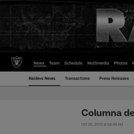
Skip
to
main
content
News
Team
Schedule
Multimedia
Photos
Raiders News
Transactions
Press Releases
Columna de
Oct 26, 2010 at 06:44 AM