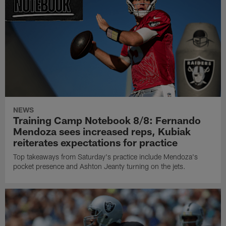
NEWS
Training Camp Notebook 8/8: Fernando
Mendoza sees increased reps, Kubiak
reiterates expectations for practice
Top takeaways from Saturday's practice include Mendoza's
pocket presence and Ashton Jeanty turning on the jets.