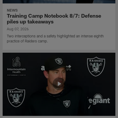
NEWS
Training Camp Notebook 8/7: Defense
piles up takeaways
Aug 07, 2026
Two interceptions and a safety highlighted an intense eighth
practice of Raiders camp.