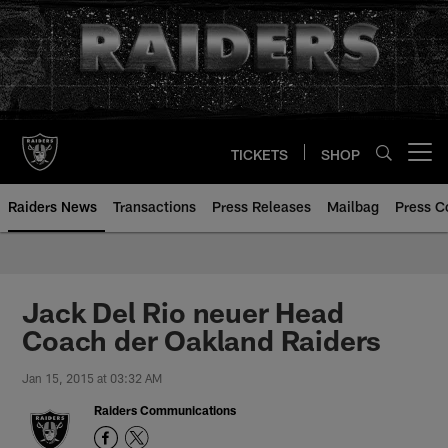
Skip
to
main
content
TICKETS
SHOP
Open menu button
Raiders News
Transactions
Press Releases
Mailbag
Press C
Jack Del Rio neuer Head
Coach der Oakland Raiders
Jan 15, 2015 at 03:32 AM
Raiders Communications