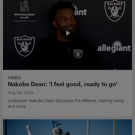
VIDEO
Nakobe Dean: 'I feel good, ready to go'
Aug 04, 2026
Linebacker Nakobe Dean discusses the defense, training camp
and more.