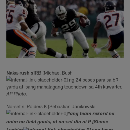
Naka-rush si
RB [Michael Bush
ng 24 beses para sa 69
yarda at isang mahalagang touchdown sa 4th kuwarter.
.
AP Photo
Na-set ni Raiders K [Sebastian Janikowski
*ang team rekord na
anim na field goals, at na-set din ni P [Shane
ang team