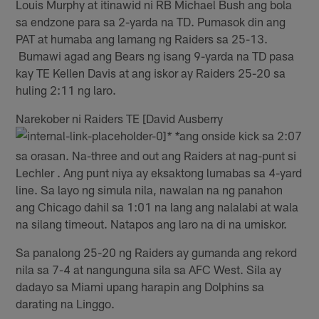
Louis Murphy at itinawid ni RB Michael Bush ang bola
sa endzone para sa 2-yarda na TD. Pumasok din ang
PAT at humaba ang lamang ng Raiders sa 25-13.
Bumawi agad ang Bears ng isang 9-yarda na TD pasa
kay TE Kellen Davis at ang iskor ay Raiders 25-20 sa
huling 2:11 ng laro.
Narekober ni Raiders TE [David Ausberry
ang onside kick sa 2:07
* *
sa orasan. Na-three and out ang Raiders at nag-punt si
Lechler . Ang punt niya ay eksaktong lumabas sa 4-yard
line. Sa layo ng simula nila, nawalan na ng panahon
ang Chicago dahil sa 1:01 na lang ang nalalabi at wala
na silang timeout. Natapos ang laro na di na umiskor.
Sa panalong 25-20 ng Raiders ay gumanda ang rekord
nila sa 7-4 at nangunguna sila sa AFC West. Sila ay
dadayo sa Miami upang harapin ang Dolphins sa
darating na Linggo.