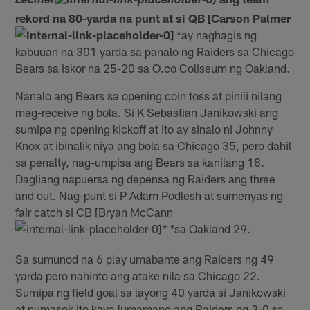
Lechler
rekord na 80-yarda na punt at si QB [Carson Palmer
*ay naghagis ng
kabuuan na 301 yarda sa panalo ng Raiders sa Chicago
Bears sa iskor na 25-20 sa O.co Coliseum ng Oakland.
Nanalo ang Bears sa opening coin toss at pinili nilang
mag-receive ng bola. Si K Sebastian Janikowski ang
sumipa ng opening kickoff at ito ay sinalo ni Johnny
Knox at ibinalik niya ang bola sa Chicago 35, pero dahil
sa penalty, nag-umpisa ang Bears sa kanilang 18.
Dagliang napuersa ng depensa ng Raiders ang three
and out. Nag-punt si P Adam Podlesh at sumenyas ng
fair catch si CB [Bryan McCann
sa Oakland 29.
* *
Sa sumunod na 6 play umabante ang Raiders ng 49
yarda pero nahinto ang atake nila sa Chicago 22.
Sumipa ng field goal sa layong 40 yarda si Janikowski
at pumasok ito kaya lumamang ang Raiders ng 3-0 sa