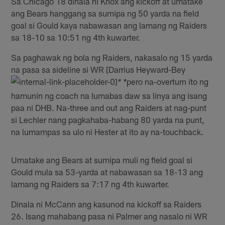
Sa Chicago 18 dinala ni Knox ang kickoff at umatake
ang Bears hanggang sa sumipa ng 50 yarda na field
goal si Gould kaya nabawasan ang lamang ng Raiders
sa 18-10 sa 10:51 ng 4th kuwarter.
Sa paghawak ng bola ng Raiders, nakasalo ng 15 yarda
na pasa sa sideline si WR [Darrius Heyward-Bey
pero na-overturn ito ng
* *
hamunin ng coach na lumabas daw sa linya ang isang
paa ni DHB. Na-three and out ang Raiders at nag-punt
si Lechler nang pagkahaba-habang 80 yarda na punt,
na lumampas sa ulo ni Hester at ito ay na-touchback.
Umatake ang Bears at sumipa muli ng field goal si
Gould mula sa 53-yarda at nabawasan sa 18-13 ang
lamang ng Raiders sa 7:17 ng 4th kuwarter.
Dinala ni McCann ang kasunod na kickoff sa Raiders
26. Isang mahabang pasa ni Palmer ang nasalo ni WR