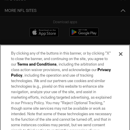
MORE NFL SITES
Download apps
By clicking any of the buttons in this banner, or by clicking "X"
to close the banner, and continuing on the site, you agree to
our
Terms and Conditions
, including the arbitration and
class action waiver provisions, and acknowledge our
Privacy
Policy
, including the operation and use of tracking
©2026 by the Las Vegas Raiders. All rights reserved. No portion of this site
may be reproduced without the express written permission of the Las Vegas
technologies. We and our partners use cookies and similar
Raiders.
technologies (e.g., pixels) on this website to enhance site
navigation, analyze your use of the site, and assist in
PRIVACY POLICY
marketing efforts, including targeted advertising, as explained
in our Privacy Policy. You may “Reject Optional Tracking,”
TERMS OF SERVICE
though some site services may not be available or work as
intended. Note that some of these technologies are necessary
ACCESSIBILITY
to the function of the site and cannot be turned off, and that in
AD CHOICES
some instances cookies may persist, but we send consent