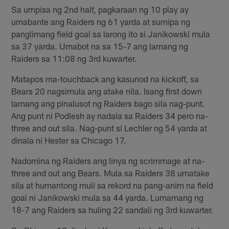
Sa umpisa ng 2nd half, pagkaraan ng 10 play ay
umabante ang Raiders ng 61 yarda at sumipa ng
panglimang field goal sa larong ito si Janikowski mula
sa 37 yarda. Umabot na sa 15-7 ang lamang ng
Raiders sa 11:08 ng 3rd kuwarter.
Matapos ma-touchback ang kasunod na kickoff, sa
Bears 20 nagsimula ang atake nila. Isang first down
lamang ang pinalusot ng Raiders bago sila nag-punt.
Ang punt ni Podlesh ay nadala sa Raiders 34 pero na-
three and out sila. Nag-punt si Lechler ng 54 yarda at
dinala ni Hester sa Chicago 17.
Nadomina ng Raiders ang linya ng scrimmage at na-
three and out ang Bears. Mula sa Raiders 38 umatake
sila at humantong muli sa rekord na pang-anim na field
goal ni Janikowski mula sa 44 yarda. Lumamang ng
18-7 ang Raiders sa huling 22 sandali ng 3rd kuwarter.