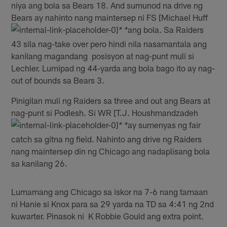
niya ang bola sa Bears 18. And sumunod na drive ng
Bears ay nahinto nang maintersep ni FS [Michael Huff
ang bola. Sa Raiders
* *
43 sila nag-take over pero hindi nila nasamantala ang
kanilang magandang posisyon at nag-punt muli si
Lechler. Lumipad ng 44-yarda ang bola bago ito ay nag-
out of bounds sa Bears 3.
Pinigilan muli ng Raiders sa three and out ang Bears at
nag-punt si Podlesh. Si WR [T.J. Houshmandzadeh
ay sumenyas ng fair
* *
catch sa gitna ng field. Nahinto ang drive ng Raiders
nang maintersep din ng Chicago ang nadaplisang bola
sa kanilang 26.
Lumamang ang Chicago sa iskor na 7-6 nang tamaan
ni Hanie si Knox para sa 29 yarda na TD sa 4:41 ng 2nd
kuwarter. Pinasok ni K Robbie Gould ang extra point.