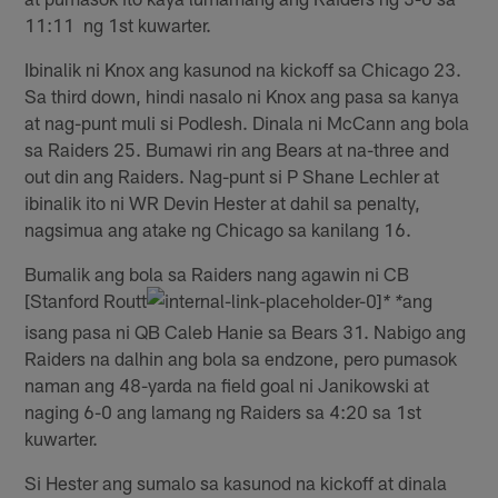
11:11 ng 1st kuwarter.
Ibinalik ni Knox ang kasunod na kickoff sa Chicago 23.
Sa third down, hindi nasalo ni Knox ang pasa sa kanya
at nag-punt muli si Podlesh. Dinala ni McCann ang bola
sa Raiders 25. Bumawi rin ang Bears at na-three and
out din ang Raiders. Nag-punt si P Shane Lechler at
ibinalik ito ni WR Devin Hester at dahil sa penalty,
nagsimua ang atake ng Chicago sa kanilang 16.
Bumalik ang bola sa Raiders nang agawin ni CB
[Stanford Routt
ang
* *
isang pasa ni QB Caleb Hanie sa Bears 31. Nabigo ang
Raiders na dalhin ang bola sa endzone, pero pumasok
naman ang 48-yarda na field goal ni Janikowski at
naging 6-0 ang lamang ng Raiders sa 4:20 sa 1st
kuwarter.
Si Hester ang sumalo sa kasunod na kickoff at dinala