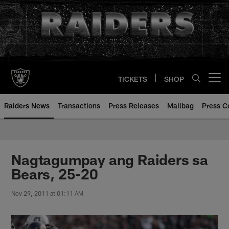
Skip
to
main
content
TICKETS
SHOP
Open menu button
Raiders News
Transactions
Press Releases
Mailbag
Press C
Nagtagumpay ang Raiders sa
Bears, 25-20
Nov 29, 2011 at 01:11 AM