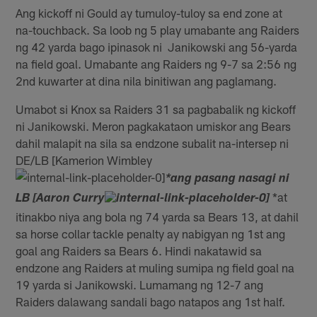
Ang kickoff ni Gould ay tumuloy-tuloy sa end zone at
na-touchback. Sa loob ng 5 play umabante ang Raiders
ng 42 yarda bago ipinasok ni Janikowski ang 56-yarda
na field goal. Umabante ang Raiders ng 9-7 sa 2:56 ng
2nd kuwarter at dina nila binitiwan ang paglamang.
Umabot si Knox sa Raiders 31 sa pagbabalik ng kickoff
ni Janikowski. Meron pagkakataon umiskor ang Bears
dahil malapit na sila sa endzone subalit na-intersep ni
DE/LB [Kamerion Wimbley
*ang pasang nasagi ni
*at
LB [Aaron Curry
itinakbo niya ang bola ng 74 yarda sa Bears 13, at dahil
sa horse collar tackle penalty ay nabigyan ng 1st ang
goal ang Raiders sa Bears 6. Hindi nakatawid sa
endzone ang Raiders at muling sumipa ng field goal na
19 yarda si Janikowski. Lumamang ng 12-7 ang
Raiders dalawang sandali bago natapos ang 1st half.