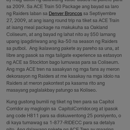
sa 2009. Sa ACE Train 50 Package ang bayad sa laro
ng Raiders laban sa
Denver Broncos
sa Septiyembre
27, 2009, at ang isang round trip na tiket sa ACE Train
at isang meal package na makukuha sa Oakland
Coliseum, at ang bayad ng lahat nito ay $50 lamang
upang ipagdiriwang ang ika-50 na season ng Raiders
sa putbol. Ang ikalawang pakete ay pareho sa una, at
libre ang pasok sa mga tailgate experience sa estasyon
ng ACE sa Stockton bago lumuwas para sa Coliseum.
Ang mga ACE tren na sasakyan ng mga fans ay meron
dekorasyon ng Raiders at me kasakay na mga idolo na
Raiders at meron pakontest pa kasama rito ang
masayang paglalakbay patungo sa Koliseo.
Kung gustong bumili ng tiket ng tren para sa Capitol
Corridor ay maglogin sa CapitolCorridor.org at ipasok
ang code H811 para sa diskuwentong 25 porsiyento, o
di kaya tumawag sa 1-877-RIDECC para sa detalya
nito. Ang dalawang pakete ng ACE Tren ay maaring