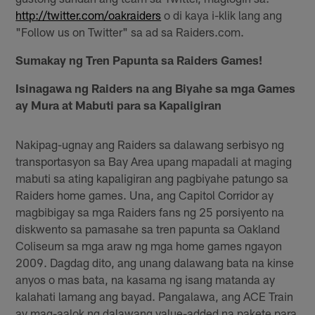
http://twitter.com/oakraiders
o di kaya i-klik lang ang
"Follow us on Twitter" sa ad sa Raiders.com.
Sumakay ng Tren Papunta sa Raiders Games!
Isinagawa ng Raiders na ang Biyahe sa mga Games
ay Mura at Mabuti para sa Kapaligiran
Nakipag-ugnay ang Raiders sa dalawang serbisyo ng
transportasyon sa Bay Area upang mapadali at maging
mabuti sa ating kapaligiran ang pagbiyahe patungo sa
Raiders home games. Una, ang Capitol Corridor ay
magbibigay sa mga Raiders fans ng 25 porsiyento na
diskwento sa pamasahe sa tren papunta sa Oakland
Coliseum sa mga araw ng mga home games ngayon
2009. Dagdag dito, ang unang dalawang bata na kinse
anyos o mas bata, na kasama ng isang matanda ay
kalahati lamang ang bayad. Pangalawa, ang ACE Train
ay mag-aalok ng dalawang value-added na pakete para