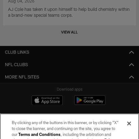
Aug 04, 2026
AJ Cole has taken it upon himself to help build chemistry within
a brand-new special teams corps.
VIEW ALL
CLUB LINKS
NFL CLUBS
MORE NFL SITES
Download apps
By clicking any of the buttons in this banner, or by clicking "X"
to close the banner, and continuing on the site, you agree to
our
Terms and Conditions
, including the arbitration and