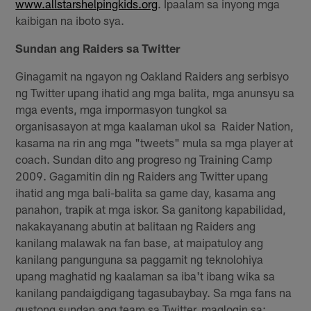
www.allstarshelpingkids.org
. Ipaalam sa inyong mga
kaibigan na iboto sya.
Sundan ang Raiders sa Twitter
Ginagamit na ngayon ng Oakland Raiders ang serbisyo
ng Twitter upang ihatid ang mga balita, mga anunsyu sa
mga events, mga impormasyon tungkol sa
organisasayon at mga kaalaman ukol sa Raider Nation,
kasama na rin ang mga "tweets" mula sa mga player at
coach. Sundan dito ang progreso ng Training Camp
2009. Gagamitin din ng Raiders ang Twitter upang
ihatid ang mga bali-balita sa game day, kasama ang
panahon, trapik at mga iskor. Sa ganitong kapabilidad,
nakakayanang abutin at balitaan ng Raiders ang
kanilang malawak na fan base, at maipatuloy ang
kanilang pangunguna sa paggamit ng teknolohiya
upang maghatid ng kaalaman sa iba't ibang wika sa
kanilang pandaigdigang tagasubaybay. Sa mga fans na
gustong sundan ang team sa Twitter, maglogin sa: