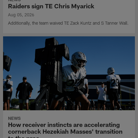
Raiders sign TE Chris Myarick
Aug 05, 2026
Additionally, the team waived TE Zack Kuntz and S Tanner Wall.
NEWS
How receiver instincts are accelerating
cornerback Hezekiah Masses' transition