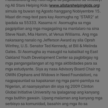
ng All Stars Helping Kids (
www.allstarshelpingkids.org
)
simula ng buwan ng Agosto hanggang Nobiyembre 15.
Maari din mag-text para kay Asomugha ng 'STAR2' at
ipadala sa 55333. Kasama ni Asomugha sa mga
pagpipilian ang mga magagaling na manlalaro na sina
Steve Nash, Mia Hamm, at Venus Williams. Ang mga
nakaraang nanalo ng Jefferson Award ay sila Oprah
Winfrey, U.S. Senator Ted Kennedy, at Bill & Melinda
Gates. Si Asomugha ay masugid na kabalikat ng East
Oakland Youth Development Center sa pagbibigay ng
mga pangangailangan at ng mga aktibidades para sa
mga estudyante. Siya ay nasa Advisory Board Chair ng
OWIN (Orphans and Widows in Need Foundation), na
nagpapaunlad sa kapakanan ng mga pami-pamilya na
Nigerian, at naanyayahan din siya ng 2009 Clinton
Global Initiative University na ipalaganap ang kanyang
mga butihin gawain. Upang malaman ang kanyang mga
serbisyo sa komunidad, basahin ang mga ito sa