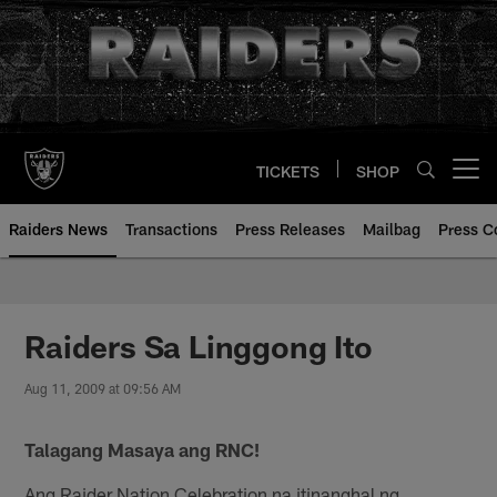
Skip
to
main
content
TICKETS
SHOP
Open menu button
Raiders News
Transactions
Press Releases
Mailbag
Press C
Raiders Sa Linggong Ito
Aug 11, 2009 at 09:56 AM
Talagang Masaya ang RNC!
Ang Raider Nation Celebration na itinanghal ng