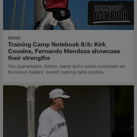
NEWS
Training Camp Notebook 8/6: Kirk
Cousins, Fernando Mendoza showcase
their strengths
Two quarterbacks, Ashton Jeanty and a rookie cornerback set
the tone in Raiders' seventh training camp practice.