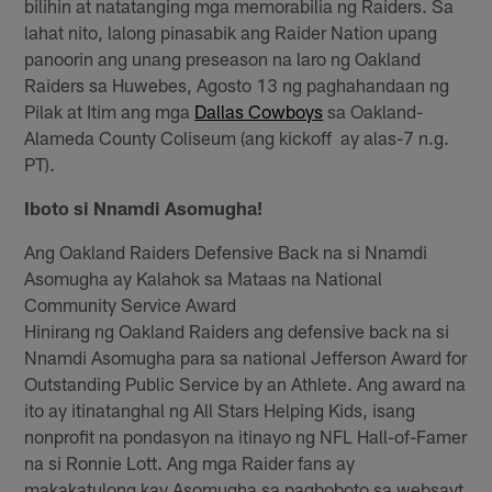
bilihin at natatanging mga memorabilia ng Raiders. Sa
lahat nito, lalong pinasabik ang Raider Nation upang
panoorin ang unang preseason na laro ng Oakland
Raiders sa Huwebes, Agosto 13 ng paghahandaan ng
Pilak at Itim ang mga
Dallas Cowboys
sa Oakland-
Alameda County Coliseum (ang kickoff ay alas-7 n.g.
PT).
Iboto si Nnamdi Asomugha!
Ang Oakland Raiders Defensive Back na si Nnamdi
Asomugha ay Kalahok sa Mataas na National
Community Service Award
Hinirang ng Oakland Raiders ang defensive back na si
Nnamdi Asomugha para sa national Jefferson Award for
Outstanding Public Service by an Athlete. Ang award na
ito ay itinatanghal ng All Stars Helping Kids, isang
nonprofit na pondasyon na itinayo ng NFL Hall-of-Famer
na si Ronnie Lott. Ang mga Raider fans ay
makakatulong kay Asomugha sa pagboboto sa websayt